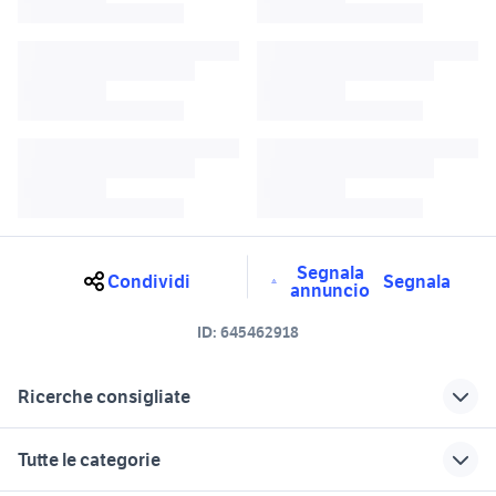
Segnala
Condividi
Segnala
annuncio
ID:
645462918
Ricerche consigliate
cerchio 175 60 14
gomme cross accessori auto
Tutte le categorie
mini quad usati 100 euro
165 60 r14