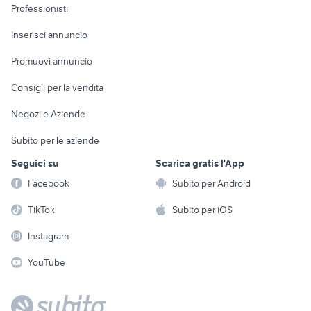
Informatica
Animali
Professionisti
Arredamento e
Console e
Accessori per
Casalinghi
Inserisci annuncio
Videogiochi
animali
Elettrodomestici
Promuovi annuncio
Audio/Video
Musica e Film
Giardino e Fai da te
Consigli per la vendita
Fotografia
Libri e Riviste
Abbigliamento e
Negozi e Aziende
Telefonia
Strumenti Musicali
Accessori
Subito per le aziende
Sports
Tutto per i bambini
Seguici su
Scarica gratis l'App
Biciclette
Facebook
Subito per Android
Collezionismo
TikTok
Subito per iOS
Instagram
YouTube