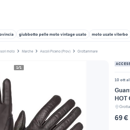
rovincia
giubbotto pelle moto vintage usato
moto usate viterbo
sori moto
Marche
Ascoli Piceno (Prov)
Grottammare
ACCES
1/1
10 ott a
Guan
HOT 
Grott
69 €