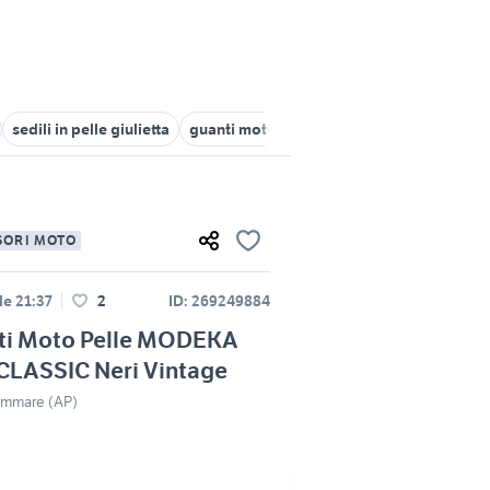
sedili in pelle giulietta
guanti moto vintage
cinturino pelle vin
SORI MOTO
lle 21:37
2
ID: 269249884
ti Moto Pelle MODEKA
CLASSIC Neri Vintage
ammare (AP)