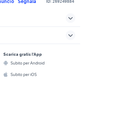
nuncio
Segnala
ID:
269249884
hot kiss
elle
guanti moto da strada
giacca pelle moto uomo
sports e hobby
accessori moto
a
Scarica gratis l'App
Animali
Subito per Android
verve moto classic 250
ento e
Accessori per animali
hi
Subito per iOS
naked 125
Musica e Film
omestici
cagiva mito 125 usata
Libri e Riviste
e Fai da te
Strumenti Musicali
amento e
ri
Sports
 i bambini
Biciclette