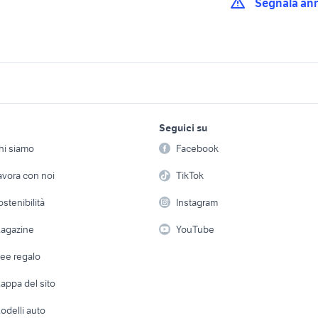
Segnala an
divano classico in pelle
moto classiche
to pista
aprilia classic 50 moto
guanti moto estivi p
lavoro e servizi
elettronica
per la casa e la
ssiche 2018
moto classica
tute in pelle moto
Seguici su
person
Offerte di lavoro
Informatica
hi siamo
Facebook
age moto
guanti moto corti
moto vintage 2018
Arredam
etto
Servizi
Console e Videogiochi
Casaling
avora con noi
TikTok
ape 50
ducati multistrada usata
cafe racer usate
 a schiera
Candidati in cerca di
Audio/Video
Elettrod
ostenibilità
honda nc750x accessori
Instagram
lavoro
rcycles usata
moto usate monza
moto
i
Fotografia
Giardino 
agazine
YouTube
Attrezzature di lavoro
Telefonia
Abbigli
dee regalo
Accesso
e altro
appa del sito
Tutto per
odelli auto