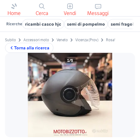
Home
Cerca
Vendi
Messaggi
ricambi casco hjc
semi di pompelmo
semi fragola
Ricerche
Subito
Accessori moto
Veneto
Vicenza (Prov)
Rosa'
Torna alla ricerca
1/5