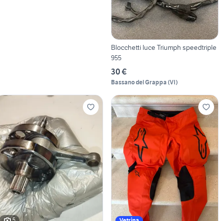
Blocchetti luce Triumph speedtriple
955
30 €
Bassano del Grappa
(
VI
)
5
Vetrina