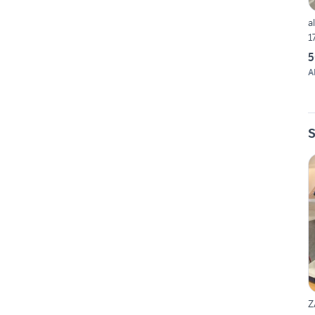
a
1
5
A
S
Z