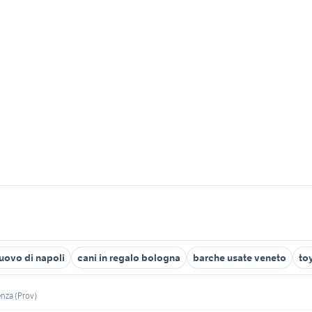
nuovo di napoli
cani in regalo bologna
barche usate veneto
to
enza (Prov)