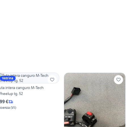
Vetrina
uta intera canguro M-Tech
heelup tg. 52
99 €
icenza
(
VI
)