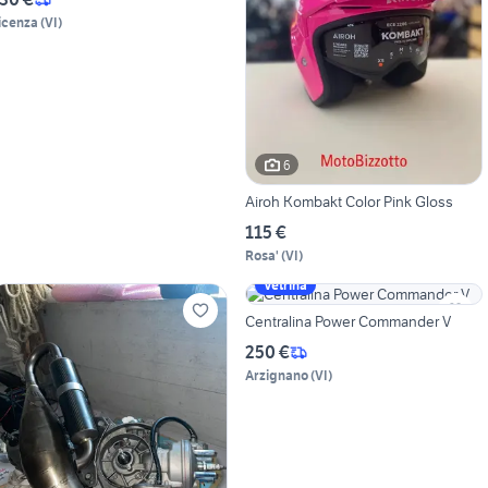
icenza
(
VI
)
6
Airoh Kombakt Color Pink Gloss
115 €
Rosa'
(
VI
)
Vetrina
Centralina Power Commander V
250 €
Arzignano
(
VI
)