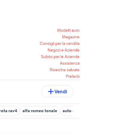
Modelli auto
Magazine
Consigli per la vendita
Negozi e Aziende
Subito per le Aziende
Assistenza
Ricerche salvate
Preferiti
Vendi
yota rav4
alfa romeo tonale
auto cabrio
gallina araucana anim