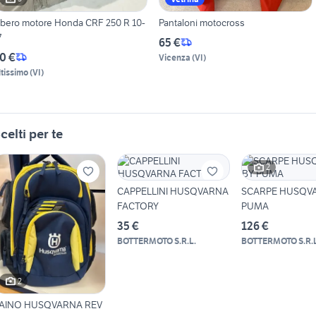
lbero motore Honda CRF 250 R 10-
Pantaloni motocross
7
65 €
0 €
Vicenza
(
VI
)
ltissimo
(
VI
)
celti per te
2
CAPPELLINI HUSQVARNA
SCARPE HUSQV
FACTORY
PUMA
35 €
126 €
BOTTERMOTO S.R.L.
BOTTERMOTO S.R.L
2
AINO HUSQVARNA REV