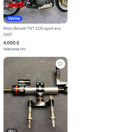
Vetrina
Moto Benelli TNT 1130 sport evo
2007
4.000 €
Valbrenta
(
VI
)
6