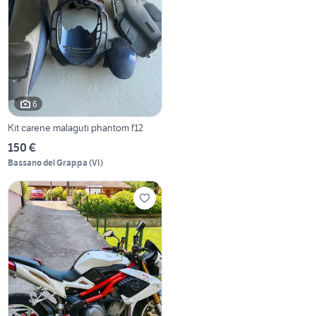
6
Kit carene malaguti phantom f12
150 €
Bassano del Grappa
(
VI
)