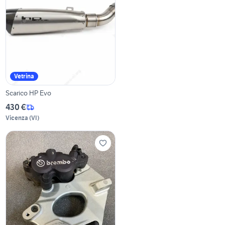
Vetrina
Scarico HP Evo
430 €
Vicenza
(
VI
)