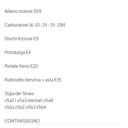
Albero motore E69
Carburatore 16-10 ; 19 - 19 . E84
Dischi frizione E9
Portatarga E4
Pedale freno E20
Rubinetto benzina + asta E15
Sigla del Telaio
v5a2 t v5a3 elestart v5a4
v5b1 v5b2 v5b3 v5b4
CONTRASSEGNO