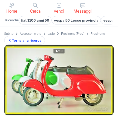
Home
Cerca
Vendi
Messaggi
fiat 1100 anni 50
vespa 50 Lecce provincia
vespa i
Ricerche
Subito
Accessori moto
Lazio
Frosinone (Prov)
Frosinone
Torna alla ricerca
1/30