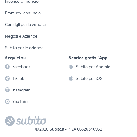
Casalinghi
Inserisci annuncio
Videogiochi
animali
Elettrodomestici
Promuovi annuncio
Audio/Video
Musica e Film
Giardino e Fai da te
Consigli per la vendita
Fotografia
Libri e Riviste
Abbigliamento e
Negozi e Aziende
Telefonia
Strumenti Musicali
Accessori
Subito per le aziende
Sports
Tutto per i bambini
Seguici su
Scarica gratis l'App
Biciclette
Facebook
Subito per Android
Collezionismo
TikTok
Subito per iOS
Instagram
YouTube
©
2026
Subito.it - P.IVA 05526340962