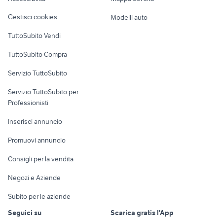
Veicoli commerciali
altro
Gestisci cookies
Modelli auto
Case vacanza
TuttoSubito Vendi
Uffici e Locali
TuttoSubito Compra
commerciali
Servizio TuttoSubito
elettronica
per la casa e la
sports e hobby
Servizio TuttoSubito per
persona
Informatica
Animali
Professionisti
Arredamento e
Console e
Accessori per
Casalinghi
Inserisci annuncio
Videogiochi
animali
Elettrodomestici
Promuovi annuncio
Audio/Video
Musica e Film
Giardino e Fai da te
Consigli per la vendita
Fotografia
Libri e Riviste
Abbigliamento e
Negozi e Aziende
Telefonia
Strumenti Musicali
Accessori
Subito per le aziende
Sports
Tutto per i bambini
Seguici su
Scarica gratis l'App
Biciclette