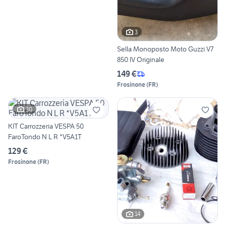
3
Sella Monoposto Moto Guzzi V7
850 IV Originale
149 €
Frosinone
(
FR
)
30
KIT Carrozzeria VESPA 50
FaroTondo N L R *V5A1T
129 €
Frosinone
(
FR
)
14