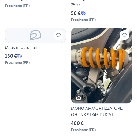
250 r
Frosinone
(
FR
)
50 €
Frosinone
(
FR
)
Mitas enduro trail
150 €
Frosinone
(
FR
)
3
MONO AMMORTIZZATORE
OHLINS STX46 DUCATI
SCRAMBLER
400 €
Frosinone
(
FR
)