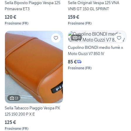
Sella Biposto Piaggio Vespa 125
Selle Originali Vespa 125 VNA
Primavera ET3
VNB GT 150 GL SPRINT
120 €
159 €
Frosinone
(
FR
)
Frosinone
(
FR
)
4
Cupolino BIONDI medio fumè x
Moto Guzzi V7 850 IV
85 €
Frosinone
(
FR
)
13
Sella Tabacco Piaggio Vespa PX
125 150 200 P X E
125 €
Frosinone
(
FR
)