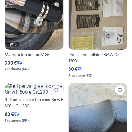
3
Marmitta top per tpr 77-86
Protezione radiatori BMW GS
1200
300 €
50 €
Frosinone
(
FR
)
Frosinone
(
FR
)
Reti per valigie e top case Bmw F
800 e Gs1200
60 €
Frosinone
(
FR
)