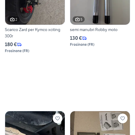
2
5
Scarico Zard per Kymco xciting
semi manubri Robby moto
300r
130 €
180 €
Frosinone
(
FR
)
Frosinone
(
FR
)