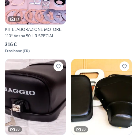
13
KIT ELABORAZIONE MOTORE
110* Vespa 50 L R SPECIAL
316 €
Frosinone
(
FR
)
20
20