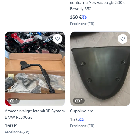
centralina Abs Vespa gts 300 e
Beverly 350
160 €
Frosinone
(
FR
)
2
2
Attacchi valigie laterali 3P System
Cupolino nrg
BMW R1300Gs
15 €
160 €
Frosinone
(
FR
)
Frosinone
(
FR
)