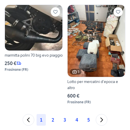
marmitta polini 70 big evo piaggio
250 €
Frosinone
(
FR
)
5
Lotto per mercatini d’epoca e
altro
600 €
Frosinone
(
FR
)
1
2
3
4
5