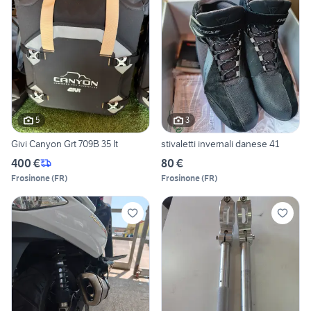
5
3
Givi Canyon Grt 709B 35 lt
stivaletti invernali danese 41
400 €
80 €
Frosinone
(
FR
)
Frosinone
(
FR
)