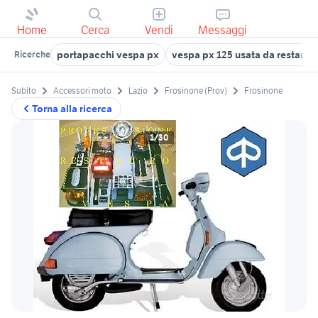
Home
Cerca
Vendi
Messaggi
portapacchi vespa px
vespa px 125 usata da restaura
Ricerche
Subito
Accessori moto
Lazio
Frosinone (Prov)
Frosinone
Torna alla ricerca
1/30