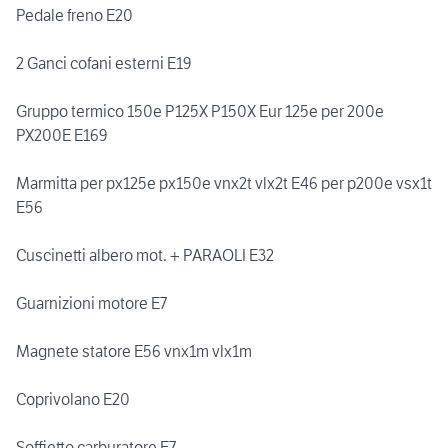
Pedale freno E20
2 Ganci cofani esterni E19
Gruppo termico 150e P125X P150X Eur 125e per 200e
PX200E E169
Marmitta per px125e px150e vnx2t vlx2t E46 per p200e vsx1t
E56
Cuscinetti albero mot. + PARAOLI E32
Guarnizioni motore E7
Magnete statore E56 vnx1m vlx1m
Coprivolano E20
Soffietto carburatore E7