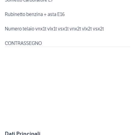
Rubinetto benzina + asta E16
Numero telaio vnx1t vlx1t vsx1t vnx2t vlx2t vsx2t
CONTRASSEGNO
Dati Principali