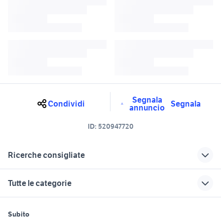
Segnala
Condividi
Segnala
annuncio
ID:
520947720
Ricerche consigliate
marmitta malossi minarelli
portaborraccia carbonio
Tutte le categorie
arredamento Carbonia
beverly 250 frizione malossi
marmitta malossi piaggio moto
motori
immobili
lavoro e servizi
stufa al carbonio
Lombardia
Subito