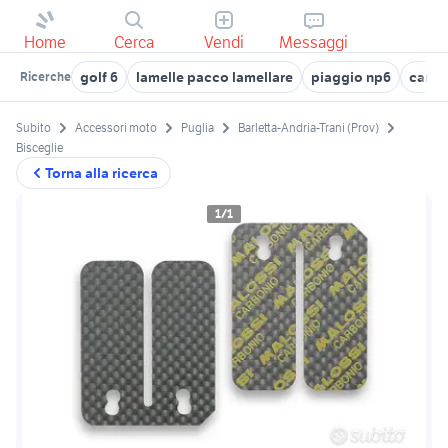
Home
Cerca
Vendi
Messaggi
golf 6
lamelle pacco lamellare
piaggio np6
carbo
Ricerche
Subito
Accessori moto
Puglia
Barletta-Andria-Trani (Prov)
Bisceglie
Torna alla ricerca
1/1