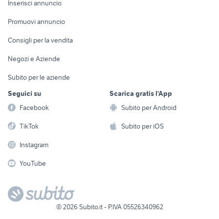
Casalinghi
Inserisci annuncio
Videogiochi
animali
Elettrodomestici
Promuovi annuncio
Audio/Video
Musica e Film
Giardino e Fai da te
Consigli per la vendita
Fotografia
Libri e Riviste
Abbigliamento e
Negozi e Aziende
Telefonia
Strumenti Musicali
Accessori
Subito per le aziende
Sports
Tutto per i bambini
Seguici su
Scarica gratis l'App
Biciclette
Facebook
Subito per Android
Collezionismo
TikTok
Subito per iOS
Instagram
YouTube
©
2026
Subito.it - P.IVA 05526340962