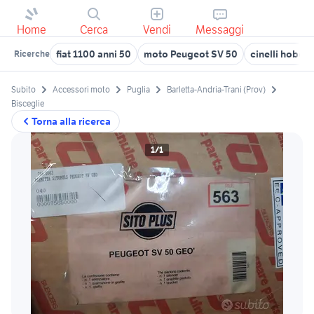
Home
Cerca
Vendi
Messaggi
fiat 1100 anni 50
moto Peugeot SV 50
cinelli hoboo
Ricerche
Subito
Accessori moto
Puglia
Barletta-Andria-Trani (Prov)
Bisceglie
Torna alla ricerca
1/1