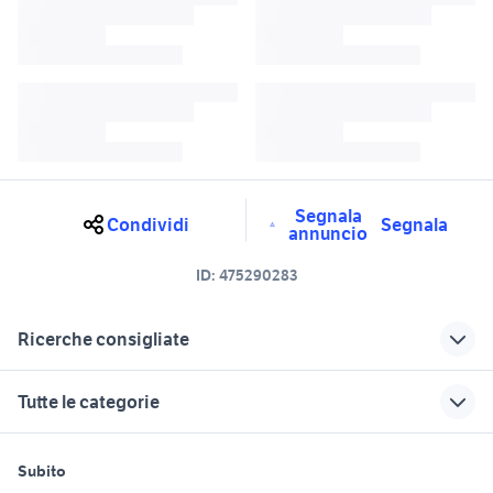
Segnala
Condividi
Segnala
annuncio
ID:
475290283
Ricerche consigliate
peugeot sv 50 accessori moto
peugeot 206 plus 2010
Tutte le categorie
peugeot 206 plus 2009
piastrelle cemento 50x50
marmitta peugeot 206 accessori
motori
immobili
lavoro e servizi
peugeot django 50
auto
Subito
Auto
Appartamenti
Offerte di lavoro