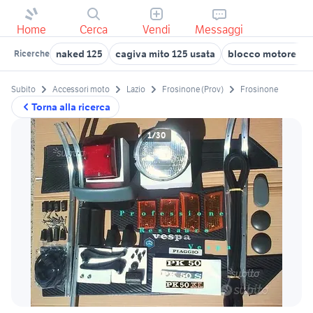
Home
Cerca
Vendi
Messaggi
naked 125
cagiva mito 125 usata
blocco motore ves
Ricerche
Subito
Accessori moto
Lazio
Frosinone (Prov)
Frosinone
Torna alla ricerca
1/30