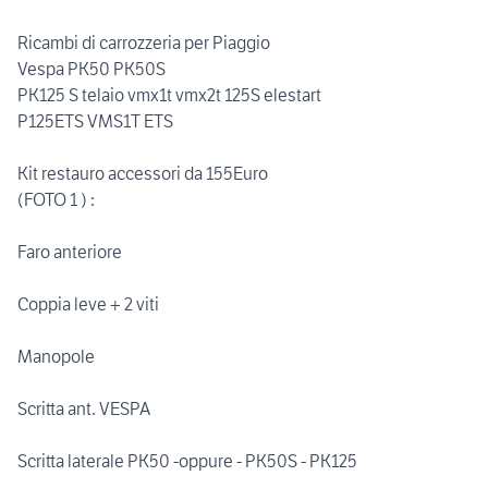
Ricambi di carrozzeria per Piaggio
Vespa PK50 PK50S
PK125 S telaio vmx1t vmx2t 125S elestart
P125ETS VMS1T ETS
Kit restauro accessori da 155Euro
(FOTO 1 ) :
Faro anteriore
Coppia leve + 2 viti
Manopole
Scritta ant. VESPA
Scritta laterale PK50 -oppure - PK50S - PK125