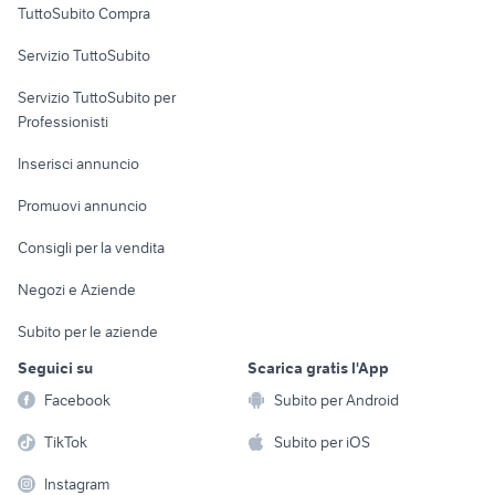
ktm rc 390 usata
xr 600
TuttoSubito Compra
commerciali
moto usate sanremo
f800r
Servizio TuttoSubito
piaggio ape 50
elettronica
per la casa e la
scooter usati brescia
sports e hobby
Servizio TuttoSubito per
persona
Informatica
Animali
Professionisti
Arredamento e
Console e
Accessori per
Casalinghi
Inserisci annuncio
Videogiochi
animali
Elettrodomestici
Promuovi annuncio
Audio/Video
Musica e Film
Giardino e Fai da te
Consigli per la vendita
Fotografia
Libri e Riviste
Abbigliamento e
Negozi e Aziende
Telefonia
Strumenti Musicali
Accessori
Subito per le aziende
Sports
Tutto per i bambini
Seguici su
Scarica gratis l'App
Biciclette
Facebook
Subito per Android
Collezionismo
TikTok
Subito per iOS
Instagram