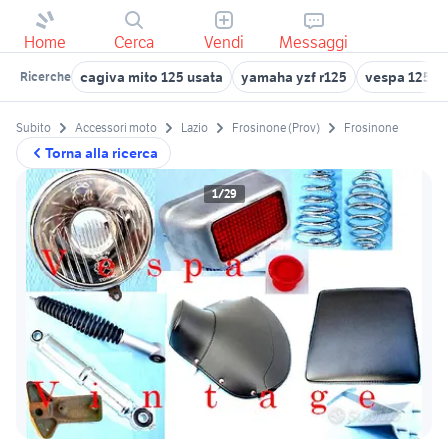
Home
Cerca
Vendi
Messaggi
cagiva mito 125 usata
yamaha yzf r125
vespa 125 us
Ricerche
Subito
Accessori moto
Lazio
Frosinone (Prov)
Frosinone
Torna alla ricerca
1/29