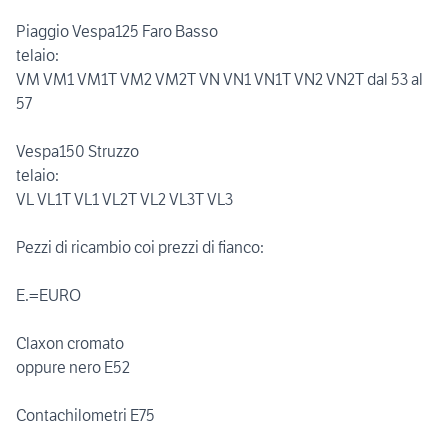
Piaggio Vespa125 Faro Basso
telaio:
VM VM1 VM1T VM2 VM2T VN VN1 VN1T VN2 VN2T dal 53 al
57
Vespa150 Struzzo
telaio:
VL VL1T VL1 VL2T VL2 VL3T VL3
Pezzi di ricambio coi prezzi di fianco:
E.=EURO
Claxon cromato
oppure nero E52
Contachilometri E75