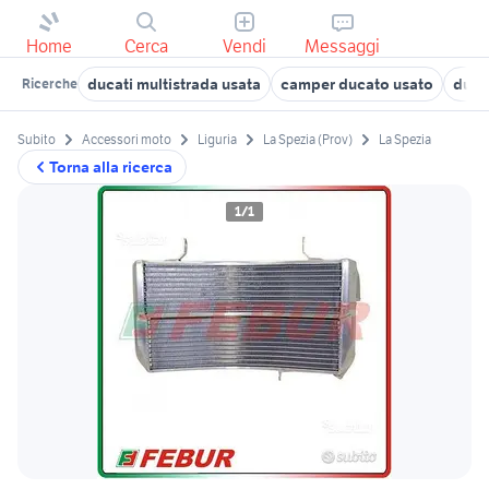
Home
Cerca
Vendi
Messaggi
ducati multistrada usata
camper ducato usato
duca
Ricerche
Subito
Accessori moto
Liguria
La Spezia (Prov)
La Spezia
Torna alla ricerca
1/1