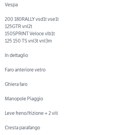
Vespa
200 180RALLY vsd1t vse1t
125GTR vnl2t
150SPRINT Veloce vlb1t
125 150 TS vnl3t vnl3m
In dettaglio
Faro anteriore vetro
Ghiera faro
Manopole Piaggio
Leve freno/frizione + 2 viti
Cresta parafango