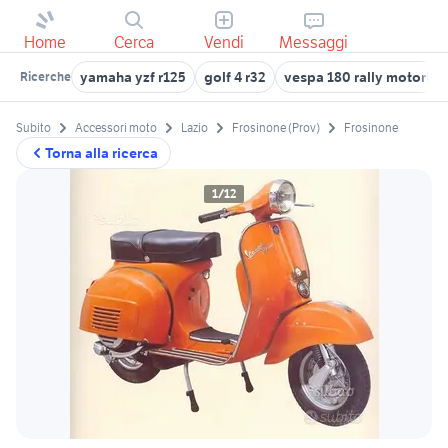
Home
Cerca
Vendi
Messaggi
yamaha yzf r125
golf 4 r32
vespa 180 rally motori
Ricerche
Subito
Accessori moto
Lazio
Frosinone (Prov)
Frosinone
Torna alla ricerca
1/12