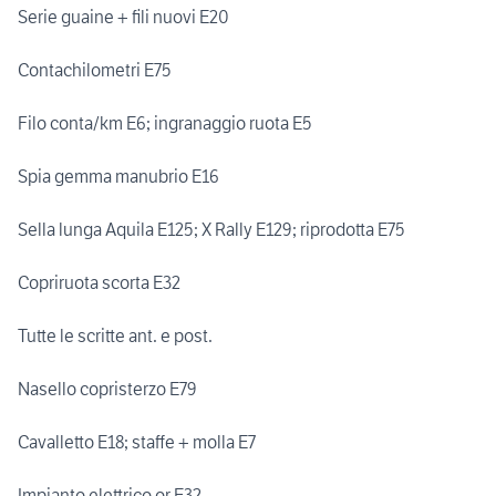
Serie guaine + fili nuovi E20
Contachilometri E75
Filo conta/km E6; ingranaggio ruota E5
Spia gemma manubrio E16
Sella lunga Aquila E125; X Rally E129; riprodotta E75
Copriruota scorta E32
Tutte le scritte ant. e post.
Nasello copristerzo E79
Cavalletto E18; staffe + molla E7
Impianto elettrico or E32