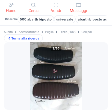
Home
Cerca
Vendi
Messaggi
500 abarth biposto
universale
abarth biposto acces
Ricerche
Subito
Accessori moto
Puglia
Lecce (Prov)
Gallipoli
Torna alla ricerca
1/30