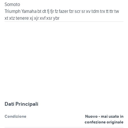
Somoto
Triumph Yamaha bt dt fj fjr fz fazer fzr scr sr xv tdm trx tt ttr tw
xt xtz tenere xj xjr xvf xsr ybr
Dati Principali
Condizione
Nuovo - mai usato in
confezione originale