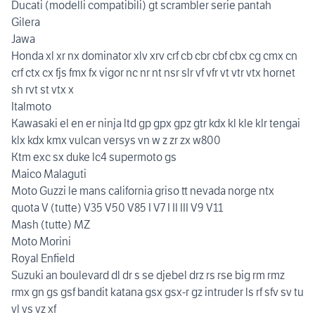
Ducati (modelli compatibili) gt scrambler serie pantah
Gilera
Jawa
Honda xl xr nx dominator xlv xrv crf cb cbr cbf cbx cg cmx cn
crf ctx cx fjs fmx fx vigor nc nr nt nsr slr vf vfr vt vtr vtx hornet
sh rvt st vtx x
Italmoto
Kawasaki el en er ninja ltd gp gpx gpz gtr kdx kl kle klr tengai
klx kdx kmx vulcan versys vn w z zr zx w800
Ktm exc sx duke lc4 supermoto gs
Maico Malaguti
Moto Guzzi le mans california griso tt nevada norge ntx
quota V (tutte) V35 V50 V85 I V7 I II III V9 V11
Mash (tutte) MZ
Moto Morini
Royal Enfield
Suzuki an boulevard dl dr s se djebel drz rs rse big rm rmz
rmx gn gs gsf bandit katana gsx gsx-r gz intruder ls rf sfv sv tu
vl vs vz xf