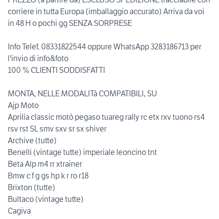
corriere in tutta Europa (imballaggio accurato) Arriva da voi
in 48 H o pochi gg SENZA SORPRESE
Info Telef. 08331822544 oppure WhatsApp 3283186713 per
l'invio di info&foto
100 % CLIENTI SODDISFATTI
MONTA, NELLE MODALITà COMPATIBILI, SU
Ajp Moto
Aprilia classic motò pegaso tuareg rally rc etx rxv tuono rs4
rsv rst SL smv sxv sr sx shiver
Archive (tutte)
Benelli (vintage tutte) imperiale leoncino tnt
Beta Alp m4 rr xtrainer
Bmw c f g gs hp k r ro r18
Brixton (tutte)
Bultaco (vintage tutte)
Cagiva