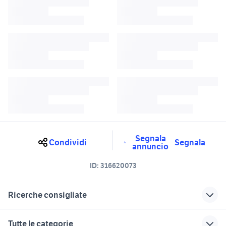
Segnala
Condividi
Segnala
annuncio
ID:
316620073
Ricerche consigliate
forno professionale pasticceria
nuova kia sorento
Tutte le categorie