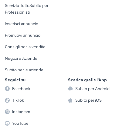
motorino 50 usato napoli
ducati multistrada usata
Servizio TuttoSubito per
persona
vespa 90 ss
ktm 125 duke moto
Informatica
Animali
Professionisti
Arredamento e
quad 250
ktm rc 390 usata
Console e
Accessori per
Casalinghi
Inserisci annuncio
Videogiochi
animali
Elettrodomestici
Promuovi annuncio
Audio/Video
Musica e Film
Giardino e Fai da te
Consigli per la vendita
Fotografia
Libri e Riviste
Abbigliamento e
Negozi e Aziende
Telefonia
Strumenti Musicali
Accessori
Subito per le aziende
Sports
Tutto per i bambini
Seguici su
Scarica gratis l'App
Biciclette
Facebook
Subito per Android
Collezionismo
TikTok
Subito per iOS
Instagram
YouTube