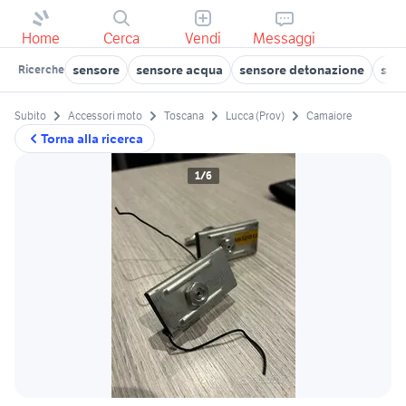
Home
Cerca
Vendi
Messaggi
sensore
sensore acqua
sensore detonazione
sens
Ricerche
Subito
Accessori moto
Toscana
Lucca (Prov)
Camaiore
Torna alla ricerca
1/6