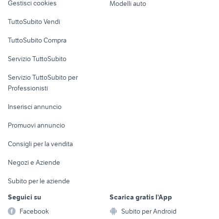
Gestisci cookies
Modelli auto
ducati multistrada usata
piaggio ape 50
Case vacanza
TuttoSubito Vendi
cafe racer usate
moto usate trapani e provincia
Uffici e Locali
yamaha x-max 400
xr 600
TuttoSubito Compra
commerciali
moto usate viterbo
suzuki gsx s 750 usata
Servizio TuttoSubito
yamaha yzf r125
elettronica
per la casa e la
cagiva 125
sports e hobby
Servizio TuttoSubito per
persona
Informatica
Animali
Professionisti
Arredamento e
Console e
Accessori per
Casalinghi
Inserisci annuncio
Videogiochi
animali
Elettrodomestici
Promuovi annuncio
Audio/Video
Musica e Film
Giardino e Fai da te
Consigli per la vendita
Fotografia
Libri e Riviste
Abbigliamento e
Negozi e Aziende
Telefonia
Strumenti Musicali
Accessori
Subito per le aziende
Sports
Tutto per i bambini
Seguici su
Scarica gratis l'App
Biciclette
Facebook
Subito per Android