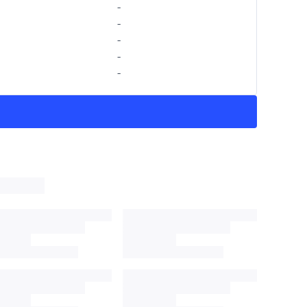
-
-
-
-
-