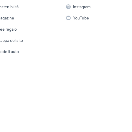
 a schiera
Candidati in cerca di
Audio/Video
Elettrod
ostenibilità
Instagram
lavoro
f r125
lml star 200
cagiva mito 125 usa
i
Fotografia
Giardino 
agazine
YouTube
50 usato napoli
ducati multistrada usata
moto 125 usate sar
Attrezzature di lavoro
Telefonia
Abbigli
dee regalo
Accesso
e altro
appa del sito
Tutto per
odelli auto