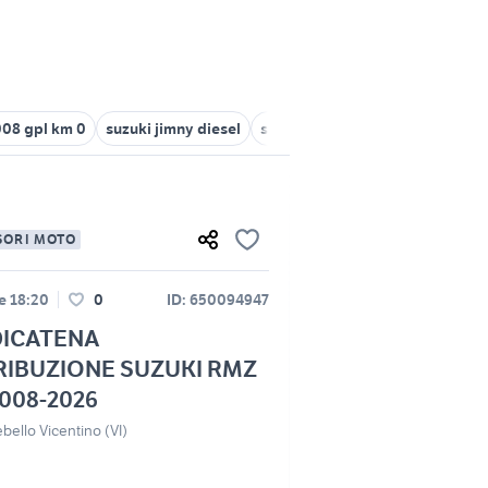
08 gpl km 0
suzuki jimny diesel
suzuki rmz 250 2018
suzuki i
SORI MOTO
le 18:20
0
ID: 650094947
ICATENA
RIBUZIONE SUZUKI RMZ
2008-2026
ello Vicentino (VI)