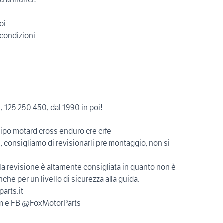
oi
 condizioni
, 125 250 450, dal 1990 in poi!
otipo motard cross enduro cre crfe
, consigliamo di revisionarli pre montaggio, non si
i
 la revisione è altamente consigliata in quanto non è
nche per un livello di sicurezza alla guida.
arts.it
ram e FB @FoxMotorParts