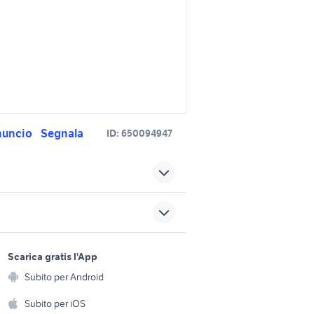
nuncio
Segnala
ID:
650094947
distribuzione normale
ccessori
suzuki 450 gs moto
sports e hobby
a
Scarica gratis l'App
Animali
to
cb 450 moto
Subito per Android
ento e
Accessori per animali
hi
Subito per iOS
o
touareg 2008 accessori auto