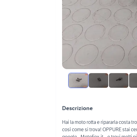
Descrizione
Hai la moto rotta e ripararla costa 
così come si trova! OPPURE stai cer
google –MotoFox.it-- e trovi molti p