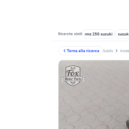
rmz 250 suzuki
suzuk
Ricerche
simili
Torna alla ricerca
Subito
Acces