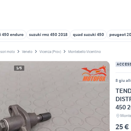
i 450 enduro
suzuki rmz 450 2018
quad suzuki 450
peugeot 20
sori moto
Veneto
Vicenza (Prov)
Montebello Vicentino
ACCES
1/5
8 giu al
TEND
DIST
450 
Monteb
25 €