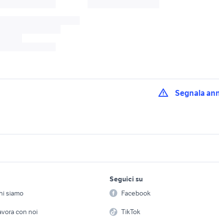
Segnala an
m 450
suzuki valenti rm-z 450
rmz Piemonte
z 450 accessori
suzuki jimny 2008 a
suzuki 450 accessori moto
lavoro e servizi
elettronica
per la casa e la
auto
Seguici su
person
Offerte di lavoro
Informatica
 450 accessori
kawasaki 450 moto
ktm 450 moto Vene
hi siamo
Facebook
Arredam
Lombardia
etto
Servizi
Console e Videogiochi
Casaling
avora con noi
TikTok
f 450 moto
moto Husqvarna FE 450
rmz 250 suzuki mot