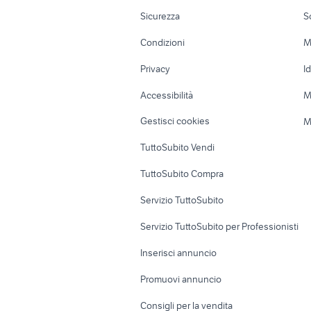
moto
Moto e Scooter
Ville singole e
Sicurezza
S
ktm 690 usato
yamaha yz
Accessori Moto
Terreni e rustic
Condizioni
M
piaggio ape 50
motorino 
Nautica
Garage e box
Privacy
I
Caravan e Camper
Loft, mansarde 
Accessibilità
M
Veicoli commerciali
Case vacanza
Gestisci cookies
M
Uffici e Locali
TuttoSubito Vendi
commerciali
TuttoSubito Compra
Servizio TuttoSubito
Servizio TuttoSubito per Professionisti
Inserisci annuncio
Promuovi annuncio
Consigli per la vendita