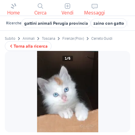
Home
Cerca
Vendi
Messaggi
gattini animali Perugia provincia
zaino con gatto
pe
Ricerche
Subito
Animali
Toscana
Firenze (Prov)
Cerreto Guidi
Torna alla ricerca
1/6