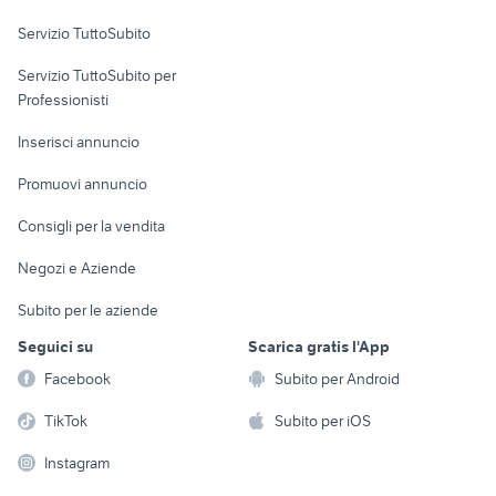
lepri animali Lombardia
animali Guidonia Montecelio
Servizio TuttoSubito
elettronica
per la casa e la
sports e hobby
Servizio TuttoSubito per
persona
Informatica
Animali
Professionisti
Arredamento e
Console e
Accessori per
Casalinghi
Inserisci annuncio
Videogiochi
animali
Elettrodomestici
Promuovi annuncio
Audio/Video
Musica e Film
Giardino e Fai da te
Consigli per la vendita
Fotografia
Libri e Riviste
Abbigliamento e
Negozi e Aziende
Telefonia
Strumenti Musicali
Accessori
Subito per le aziende
Sports
Tutto per i bambini
Seguici su
Scarica gratis l'App
Biciclette
Facebook
Subito per Android
Collezionismo
TikTok
Subito per iOS
Instagram