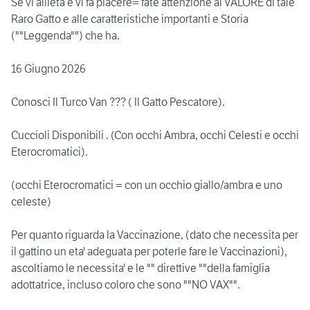
Se vi allieta e vi fa piacere= fate attenzione al VALORE di tale
Raro Gatto e alle caratteristiche importanti e Storia
(""Leggenda"") che ha.
16 Giugno 2026
Conosci Il Turco Van ??? ( Il Gatto Pescatore).
Cuccioli Disponibili . (Con occhi Ambra, occhi Celesti e occhi
Eterocromatici).
(occhi Eterocromatici = con un occhio giallo/ambra e uno
celeste)
Per quanto riguarda la Vaccinazione, (dato che necessita per
il gattino un eta' adeguata per poterle fare le Vaccinazioni),
ascoltiamo le necessita' e le "" direttive ""della famiglia
adottatrice, incluso coloro che sono ""NO VAX"".