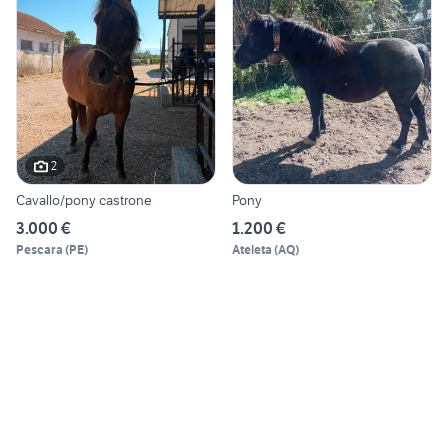
2
Cavallo/pony castrone
Pony
3.000 €
1.200 €
Pescara
(
PE
)
Ateleta
(
AQ
)