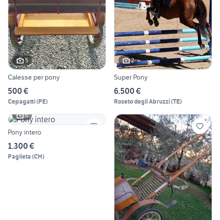
5
2
Calesse per pony
Super Pony
500 €
6.500 €
Cepagatti
(
PE
)
Roseto degli Abruzzi
(
TE
)
6
Pony intero
1.300 €
Paglieta
(
CH
)