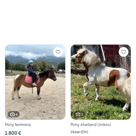
4
3
Pony femmina
Pony shetland (intero)
Vasto
(
CH
)
1.800 €