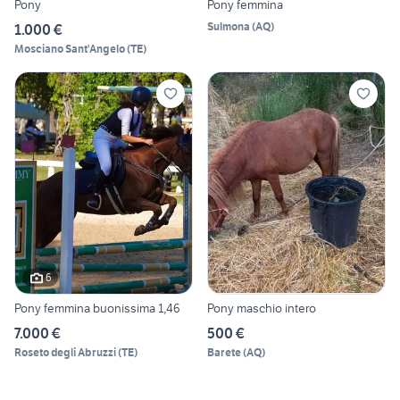
Pony
Pony femmina
Sulmona
(
AQ
)
1.000 €
Mosciano Sant'Angelo
(
TE
)
6
Pony femmina buonissima 1,46
Pony maschio intero
7.000 €
500 €
Roseto degli Abruzzi
(
TE
)
Barete
(
AQ
)