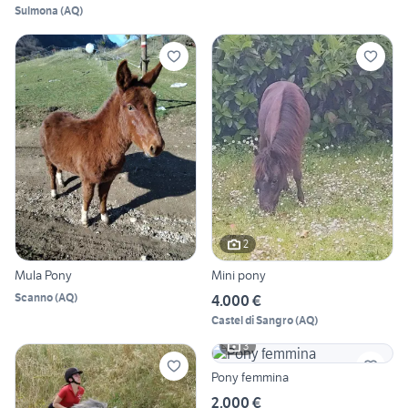
Sulmona
(
AQ
)
2
Mula Pony
Mini pony
Scanno
(
AQ
)
4.000 €
Castel di Sangro
(
AQ
)
3
Pony femmina
2.000 €