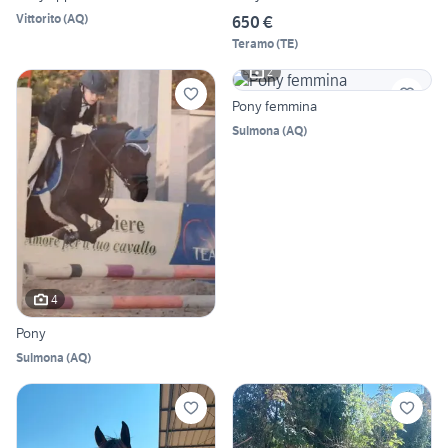
Vittorito
(
AQ
)
650 €
Teramo
(
TE
)
2
Pony femmina
Sulmona
(
AQ
)
4
Pony
Sulmona
(
AQ
)