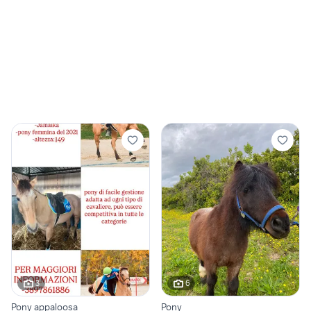
3
6
Pony appaloosa
Pony