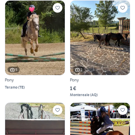
5
2
Pony
Pony
Teramo
(
TE
)
1 €
Montereale
(
AQ
)