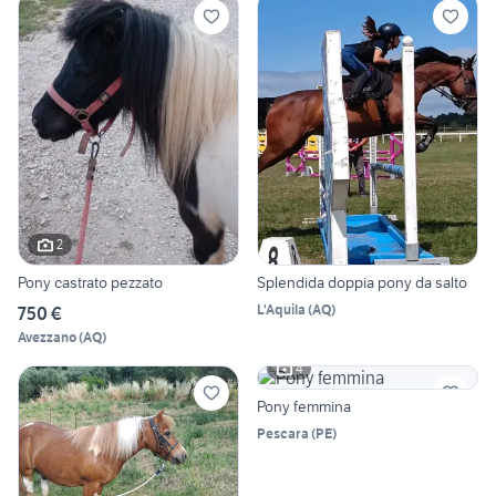
2
Pony castrato pezzato
Splendida doppia pony da salto
L'Aquila
(
AQ
)
750 €
Avezzano
(
AQ
)
4
Pony femmina
Pescara
(
PE
)