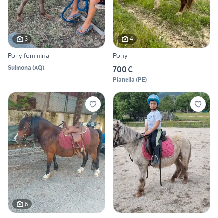
3
4
Pony femmina
Pony
Sulmona
(
AQ
)
700 €
Pianella
(
PE
)
6