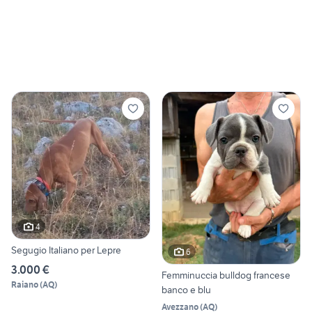
4
Segugio Italiano per Lepre
6
3.000 €
Femminuccia bulldog francese
Raiano
(
AQ
)
banco e blu
Avezzano
(
AQ
)