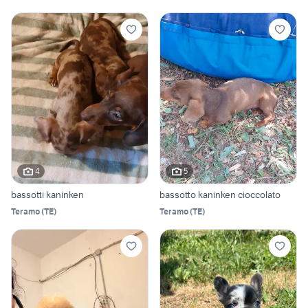
4
5
bassotti kaninken
bassotto kaninken cioccolato
Teramo
(
TE
)
Teramo
(
TE
)