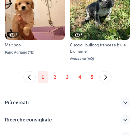
3
6
Maltipoo
Cuccioli bulldog francese blu e
blu merle
Fano Adriano
(
TE
)
Avezzano
(
AQ
)
1
2
3
4
5
Più cercati
Correlati
Richerche simili
Suggerimenti
Ricerche consigliate
offerte di lavoro
casa vacanza roana
tullio abbate
mestre
coclea per cereali usata
apripista usato
bmw e90
moto usate viterbo