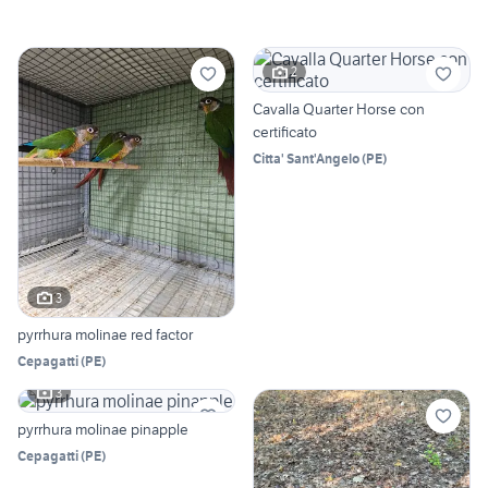
2
Cavalla Quarter Horse con
certificato
Citta' Sant'Angelo
(
PE
)
3
pyrrhura molinae red factor
Cepagatti
(
PE
)
3
pyrrhura molinae pinapple
Cepagatti
(
PE
)