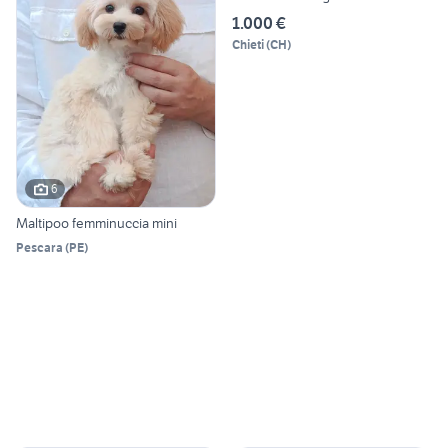
1.000 €
Chieti
(
CH
)
6
Maltipoo femminuccia mini
Pescara
(
PE
)