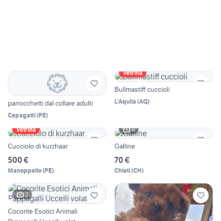
Vetrina
Bullmastiff cuccioli
L'Aquila
(
AQ
)
parrocchetti dal collare adulti
Cepagatti
(
PE
)
4
Vetrina
Cucciolo di kurzhaar
Galline
500 €
70 €
Manoppello
(
PE
)
Chieti
(
CH
)
2
Cocorite Esotici Animali