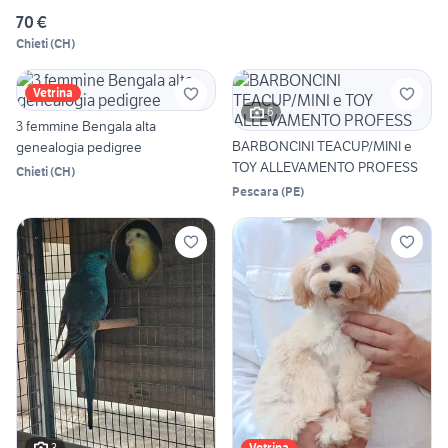
70 €
Chieti
(
CH
)
Vetrina
6
3 femmine Bengala alta
BARBONCINI TEACUP/MINI e
genealogia pedigree
TOY ALLEVAMENTO PROFESS
Chieti
(
CH
)
Pescara
(
PE
)
3
Vetrina