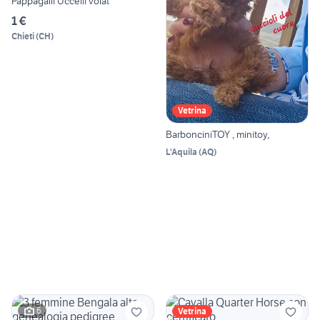
Pappagalli Uccelli volat
1 €
Chieti
(
CH
)
Vetrina
BarbonciniTOY , minitoy,
L'Aquila
(
AQ
)
6
Vetrina