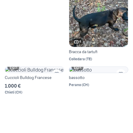
4
Bracca da tartufi
Colledara
(
TE
)
5
4
Cuccioli Bulldog Francese
bassotto
Perano
(
CH
)
1.000 €
Chieti
(
CH
)