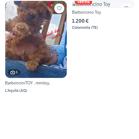
Vetrina
Barboncino Toy
1.200 €
Colonnella
(
TE
)
6
BarbonciniTOY , minitoy,
L'Aquila
(
AQ
)