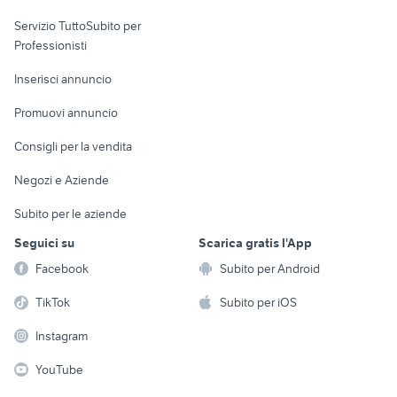
elettronica
per la casa e la
sports e hobby
Servizio TuttoSubito per
persona
Informatica
Animali
Professionisti
Arredamento e
Console e
Accessori per
Casalinghi
Inserisci annuncio
Videogiochi
animali
Elettrodomestici
Promuovi annuncio
Audio/Video
Musica e Film
Giardino e Fai da te
Consigli per la vendita
Fotografia
Libri e Riviste
Abbigliamento e
Negozi e Aziende
Telefonia
Strumenti Musicali
Accessori
Subito per le aziende
Sports
Tutto per i bambini
Seguici su
Scarica gratis l'App
Biciclette
Facebook
Subito per Android
Collezionismo
TikTok
Subito per iOS
Instagram
YouTube