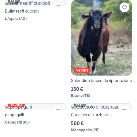
6
Bullmastiff cuccioli
L'Aquila
(
AQ
)
Vetrina
Splendido becco da riproduzione
150 €
Bisenti
(
TE
)
4
Vetrina
pappagalli
Cucciolo di kurzhaar
Cepagatti
(
PE
)
500 €
Manoppello
(
PE
)