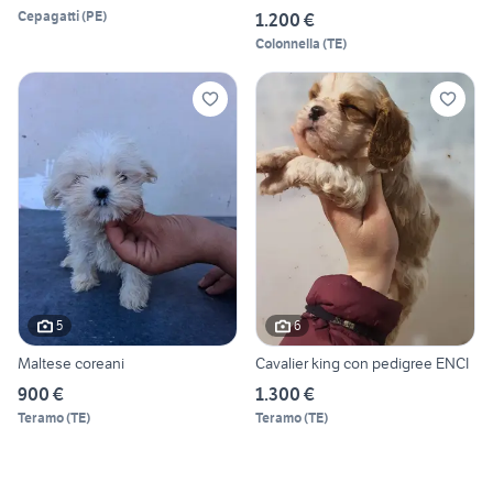
Cepagatti
(
PE
)
1.200 €
Colonnella
(
TE
)
5
6
Maltese coreani
Cavalier king con pedigree ENCI
900 €
1.300 €
Teramo
(
TE
)
Teramo
(
TE
)