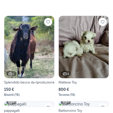
2
8
Splendido becco da riproduzione
Maltese Toy
150 €
800 €
Bisenti
(
TE
)
Teramo
(
TE
)
6
3
pappagalli
Barboncino Toy