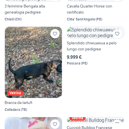
3 femmine Bengala alta
Cavalla Quarter Horse con
genealogia pedigree
certificato
Chieti
(
CH
)
Citta' Sant'Angelo
(
PE
)
Splendido chiwuawua a pelo
lungo con pedigree
9.999 €
Pescara
(
PE
)
Vetrina
Bracca da tartufi
Colledara
(
TE
)
Vetrina
Cuccioli Bulldog Francese