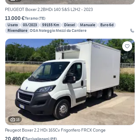
PEUGEOT Boxer 2.2BHDi 140 S&S L2H2 - 2023
13.000 €
Teramo
(
TE
)
Usato
03/2023
59155 Km
Diesel
Manuale
Euro 6d
Rivenditore
DGA Noleggio Mezzi da Cantiere
18
Peugeot Boxer 2.2 HDi 165Cv Frigorifero FRCX Conge
20.490 €
Turrivalignani
(
PE
)