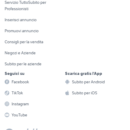
Servizio TuttoSubito per
persona
Informatica
Animali
Professionisti
Arredamento e
Console e
Accessori per
Casalinghi
Inserisci annuncio
Videogiochi
animali
Elettrodomestici
Promuovi annuncio
Audio/Video
Musica e Film
Giardino e Fai da te
Consigli per la vendita
Fotografia
Libri e Riviste
Abbigliamento e
Negozi e Aziende
Telefonia
Strumenti Musicali
Accessori
Subito per le aziende
Sports
Tutto per i bambini
Seguici su
Scarica gratis l'App
Biciclette
Facebook
Subito per Android
Collezionismo
TikTok
Subito per iOS
Instagram
YouTube