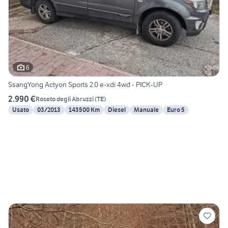
6
SsangYong Actyon Sports 2.0 e-xdi 4wd - PICK-UP
2.990 €
Roseto degli Abruzzi
(
TE
)
Usato
03/2013
143500 Km
Diesel
Manuale
Euro 5