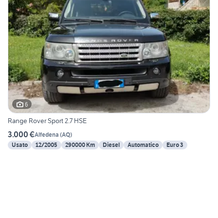
6
Range Rover Sport 2.7 HSE
3.000 €
Alfedena
(
AQ
)
Usato
12/2005
290000 Km
Diesel
Automatico
Euro 3