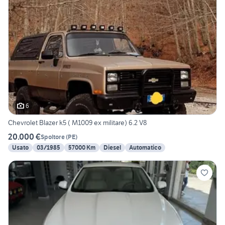
6
Chevrolet Blazer k5 ( M1009 ex militare) 6.2 V8
20.000 €
Spoltore
(
PE
)
Usato
03/1985
57000 Km
Diesel
Automatico