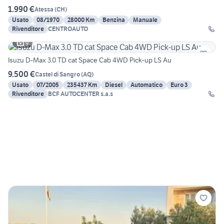
1.990 €
Atessa
(
CH
)
Usato
08/1970
28000 Km
Benzina
Manuale
Rivenditore
CENTROAUTO
9
Isuzu D-Max 3.0 TD cat Space Cab 4WD Pick-up LS Au
9.500 €
Castel di Sangro
(
AQ
)
Usato
07/2005
235437 Km
Diesel
Automatico
Euro 3
Rivenditore
BCF AUTOCENTER s.a.s