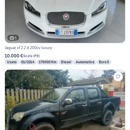
5
Jaguar xf 2.2 d 200cv luxury
10.000 €
Scafa
(
PE
)
Usato
01/2014
179000 Km
Diesel
Automatico
Euro 5