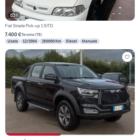
6
Fiat Strada Pick-up 1.9JTD
7.400 €
Teramo
(
TE
)
Usato
12/2004
280000 Km
Diesel
Manuale