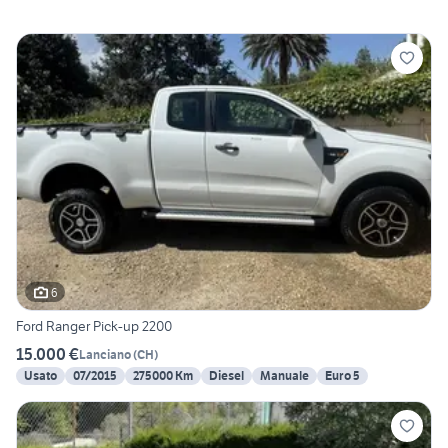
6
Ford Ranger Pick-up 2200
15.000 €
Lanciano
(
CH
)
Usato
07/2015
275000 Km
Diesel
Manuale
Euro 5