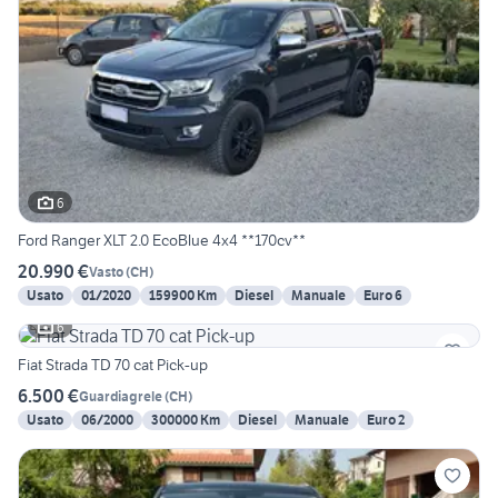
6
Ford Ranger XLT 2.0 EcoBlue 4x4 **170cv**
20.990 €
Vasto
(
CH
)
Usato
01/2020
159900 Km
Diesel
Manuale
Euro 6
6
Fiat Strada TD 70 cat Pick-up
6.500 €
Guardiagrele
(
CH
)
Usato
06/2000
300000 Km
Diesel
Manuale
Euro 2