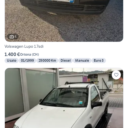
6
Volswagen Lupo 1.7sdi
1.400 €
Ortona
(
CH
)
Usato
01/1999
250000 Km
Diesel
Manuale
Euro 3