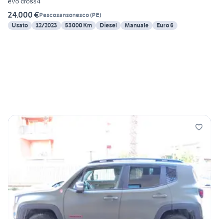
evo cross4
24.000 €
Pescosansonesco
(
PE
)
Usato
12/2023
53000 Km
Diesel
Manuale
Euro 6