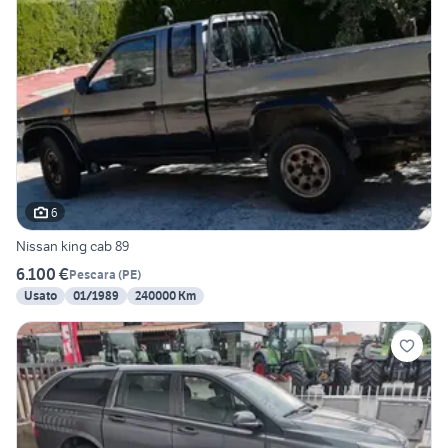
6
Nissan king cab 89
6.100 €
Pescara
(
PE
)
Usato
01/1989
240000 Km