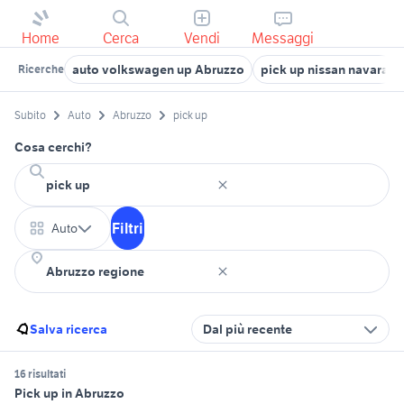
Home
Cerca
Vendi
Messaggi
auto volkswagen up Abruzzo
pick up nissan navara
Ricerche
Subito
Auto
Abruzzo
pick up
Cosa cerchi?
Filtri
Auto
Salva ricerca
Dal più recente
16 risultati
Pick up in Abruzzo