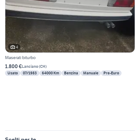
4
Maserati biturbo
1.800 €
Lanciano
(
CH
)
Usato
07/1983
64000 Km
Benzina
Manuale
Pre-Euro
Scelti per te