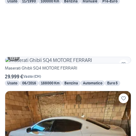
Usato
11/1990
100000 Km
Benzina
Manuale
Pre-Euro
6
Maserati Ghibli SQ4 MOTORE FERRARI
29.999 €
Vasto
(
CH
)
Usato
06/2016
188000 Km
Benzina
Automatico
Euro 5