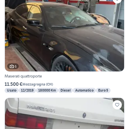
6
Maserati quattroporte
11.500 €
Mozzagrogna
(
CH
)
Usato
12/2019
180000 Km
Diesel
Automatico
Euro 5