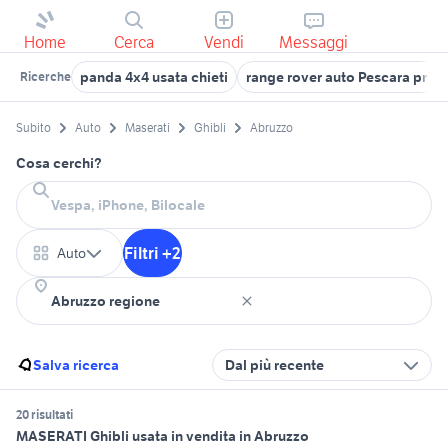
Home
Cerca
Vendi
Messaggi
panda 4x4 usata chieti
range rover auto Pescara prov
Ricerche
Subito
Auto
Maserati
Ghibli
Abruzzo
Cosa cerchi?
Filtri +2
Auto
Salva ricerca
Dal più recente
20 risultati
MASERATI Ghibli usata in vendita in Abruzzo