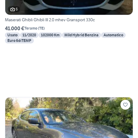
6
Maserati Ghibli Ghibli III 2.0 mhev Gransport 330c
41.000 €
Teramo
(
TE
)
Usato
11/2020
102000 Km
Mild Hybrid Benzina
Automatico
Euro 6d-TEMP