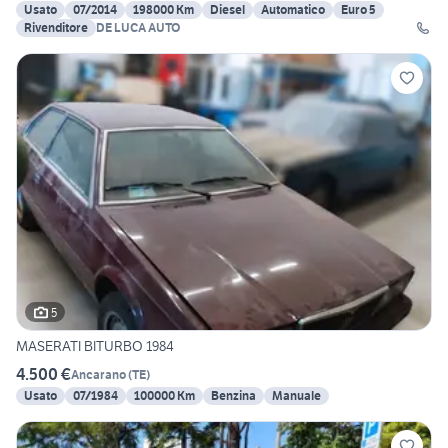
Usato
07/2014
198000 Km
Diesel
Automatico
Euro 5
Rivenditore
DE LUCA AUTO
5
MASERATI BITURBO 1984
4.500 €
Ancarano
(
TE
)
Usato
07/1984
100000 Km
Benzina
Manuale