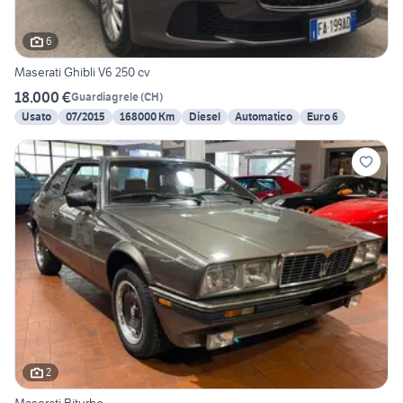
6
Maserati Ghibli V6 250 cv
18.000 €
Guardiagrele
(
CH
)
Usato
07/2015
168000 Km
Diesel
Automatico
Euro 6
2
Maserati Biturbo