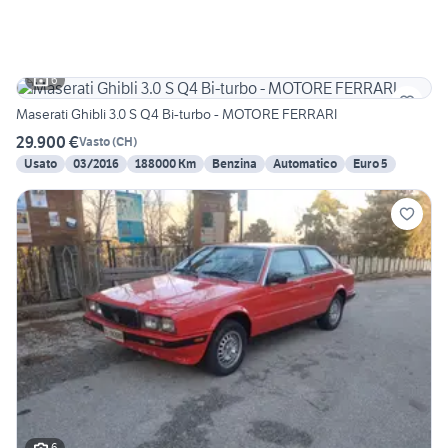
6
Maserati Ghibli 3.0 S Q4 Bi-turbo - MOTORE FERRARI
29.900 €
Vasto
(
CH
)
Usato
03/2016
188000 Km
Benzina
Automatico
Euro 5
6