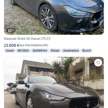
6
Maserati Ghibli V6 Diesel 275 CV
23.000 €
San Vito Chietino
(
CH
)
Usato
09/2014
161000 Km
Diesel
Automatico
Euro 5