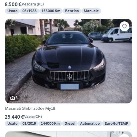
8.500 €
Pescara
(
PE
)
Usato
06/1988
158000 Km
Benzina
Manuale
6
Maserati Ghibli 250cv My18
25.440 €
Vasto
(
CH
)
Usato
01/2019
144000 Km
Diesel
Automatico
Euro 6d-TEMP