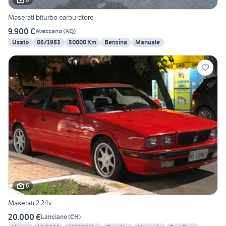
Maserati biturbo carburatore
9.900 €
Avezzano
(
AQ
)
Usato
06/1983
50000 Km
Benzina
Manuale
6
Maserati 2.24v
20.000 €
Lanciano
(
CH
)