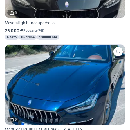
6
Maserati ghibli nosuperbollo
25.000 €
Pescara
(
PE
)
Usato
06/2014
180000 Km
6
MASERATI GHIBLI DIESEL 250 cv PERFETTA