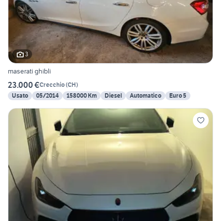
3
maserati ghibli
23.000 €
Crecchio
(
CH
)
Usato
05/2014
158000 Km
Diesel
Automatico
Euro 5