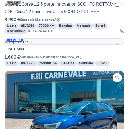
20
OPEL Corsa 1.2 5 porte Innovation SCONTO ROTTAMA
8.990 €
Scurcola Marsicana
(
AQ
)
Usato
05/2019
79000 Km
Benzina
Manuale
Euro 6
Rivenditore
DE LUCA AUTO
Vetrina
Opel Corsa
1.600 €
San Valentino in Abruzzo Citeriore
(
PE
)
Usato
09/1998
260000 Km
Benzina
Manuale
Euro 2