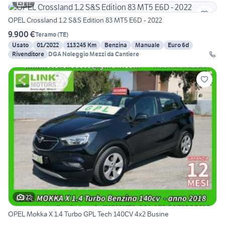
11
OPEL Crossland 1.2 S&S Edition 83 MT5 E6D - 2022
9.900 €
Teramo
(
TE
)
Usato
01/2022
113245 Km
Benzina
Manuale
Euro 6d
Rivenditore
DGA Noleggio Mezzi da Cantiere
22
OPEL Mokka X 1.4 Turbo GPL Tech 140CV 4x2 Busine