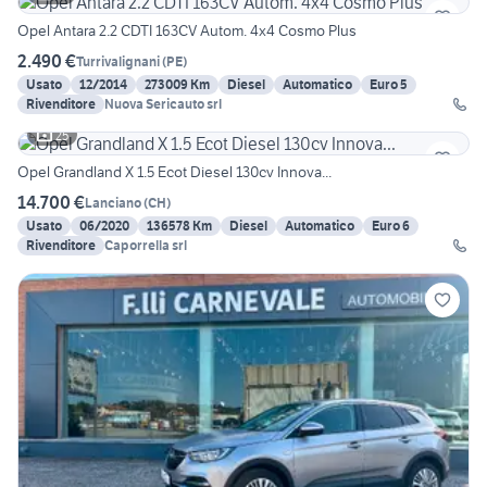
Opel Antara 2.2 CDTI 163CV Autom. 4x4 Cosmo Plus
2.490 €
Turrivalignani
(
PE
)
Usato
12/2014
273009 Km
Diesel
Automatico
Euro 5
Rivenditore
Nuova Sericauto srl
25
Opel Grandland X 1.5 Ecot Diesel 130cv Innova...
14.700 €
Lanciano
(
CH
)
Usato
06/2020
136578 Km
Diesel
Automatico
Euro 6
Rivenditore
Caporrella srl