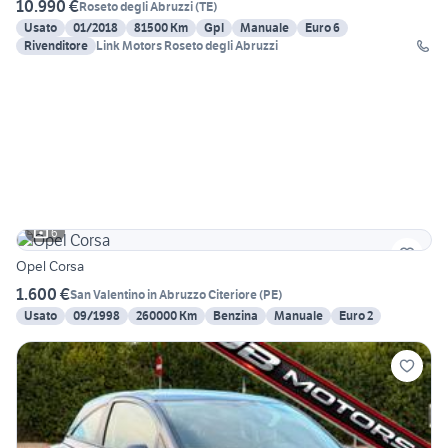
10.990 €
Roseto degli Abruzzi
(
TE
)
Usato
01/2018
81500 Km
Gpl
Manuale
Euro 6
Rivenditore
Link Motors Roseto degli Abruzzi
6
Opel Corsa
1.600 €
San Valentino in Abruzzo Citeriore
(
PE
)
Usato
09/1998
260000 Km
Benzina
Manuale
Euro 2