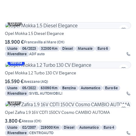
20
Opel Mokka 1.5 Diesel Elegance
18.900 €
Francavilla al Mare
(
CH
)
Usato
06/2023
32300 Km
Diesel
Manuale
Euro 6
Rivenditore
ADF auto
Vetrina
Opel Mokka 1.2 Turbo 130 CV Elegance
16.590 €
Avezzano
(
AQ
)
Usato
05/2022
63090 Km
Benzina
Automatico
Euro 6e
Rivenditore
SIVEL AUTOMOBILI
13
Opel Zafira 1.9 16V CDTI 150CV Cosmo CAMBIO AUTOMA
3.800 €
Atessa
(
CH
)
Usato
02/2007
219000 Km
Diesel
Automatico
Euro 4
Rivenditore
CENTROAUTO