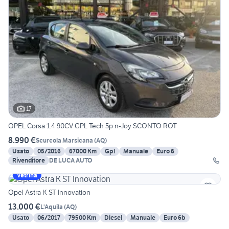
17
OPEL Corsa 1.4 90CV GPL Tech 5p n-Joy SCONTO ROT
8.990 €
Scurcola Marsicana
(
AQ
)
Usato
05/2016
67000 Km
Gpl
Manuale
Euro 6
Rivenditore
DE LUCA AUTO
Vetrina
Opel Astra K ST Innovation
13.000 €
L'Aquila
(
AQ
)
Usato
06/2017
79500 Km
Diesel
Manuale
Euro 6b