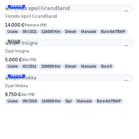
Vetrina
𝕍𝕖𝕟𝕕𝕠 𝕠𝕡𝕖𝕝 𝔾𝕣𝕒𝕟𝕕𝕝𝕒𝕟𝕕
14.000 €
Pescara
(
PE
)
Usato
05/2021
116000 Km
Diesel
Manuale
Euro 6d-TEMP
6
Opel Insigna
5.000 €
Silvi
(
TE
)
Usato
02/2011
200000 Km
Diesel
Manuale
Euro 5
Vetrina
Opel Mokka
9.750 €
Atri
(
TE
)
Usato
09/2019
110000 Km
Gpl
Manuale
Euro 6d-TEMP