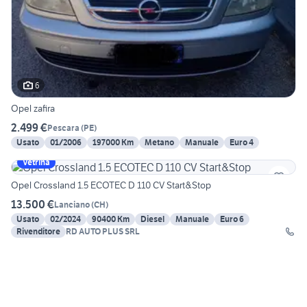
6
Opel zafira
2.499 €
Pescara
(
PE
)
Usato
01/2006
197000 Km
Metano
Manuale
Euro 4
Vetrina
Opel Crossland 1.5 ECOTEC D 110 CV Start&Stop
13.500 €
Lanciano
(
CH
)
Usato
02/2024
90400 Km
Diesel
Manuale
Euro 6
Rivenditore
RD AUTO PLUS SRL