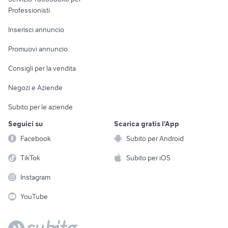
Informatica
Animali
Professionisti
Arredamento e
Console e
Accessori per
Casalinghi
Inserisci annuncio
Videogiochi
animali
Elettrodomestici
Promuovi annuncio
Audio/Video
Musica e Film
Giardino e Fai da te
Consigli per la vendita
Fotografia
Libri e Riviste
Abbigliamento e
Negozi e Aziende
Telefonia
Strumenti Musicali
Accessori
Subito per le aziende
Sports
Tutto per i bambini
Seguici su
Scarica gratis l'App
Biciclette
Facebook
Subito per Android
Collezionismo
TikTok
Subito per iOS
Instagram
YouTube