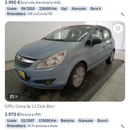
3.990 €
Scurcola Marsicana
(
AQ
)
Usato
09/2010
229000 Km
Gpl
Manuale
Euro 4
Rivenditore
DE LUCA AUTO
16
OPEL Corsa 5p 1.2 Club 80cv
3.970 €
Pescara
(
PE
)
Usato
02/2007
170000 Km
Benzina
Manuale
Euro 4
Rivenditore
Di Francesco Auto