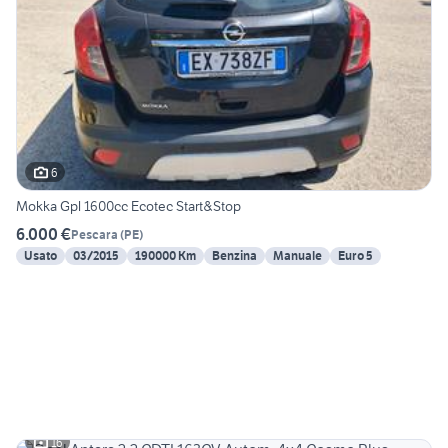
6
Mokka Gpl 1600cc Ecotec Start&Stop
6.000 €
Pescara
(
PE
)
Usato
03/2015
190000 Km
Benzina
Manuale
Euro 5
16