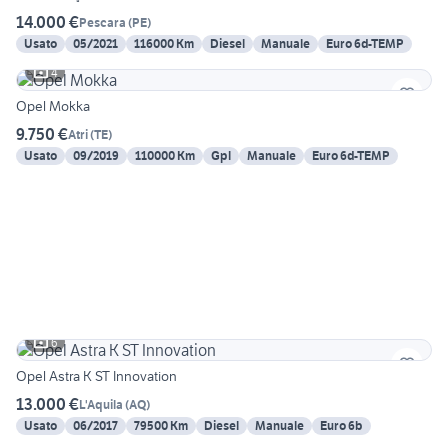
14.000 €
Pescara
(
PE
)
Usato
05/2021
116000 Km
Diesel
Manuale
Euro 6d-TEMP
4
Opel Mokka
9.750 €
Atri
(
TE
)
Usato
09/2019
110000 Km
Gpl
Manuale
Euro 6d-TEMP
6
Opel Astra K ST Innovation
13.000 €
L'Aquila
(
AQ
)
Usato
06/2017
79500 Km
Diesel
Manuale
Euro 6b