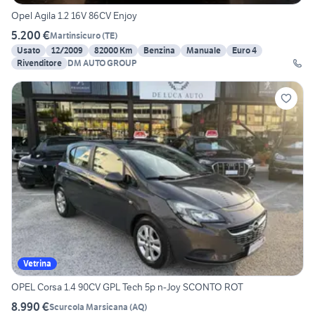
Opel Agila 1.2 16V 86CV Enjoy
5.200 €
Martinsicuro
(
TE
)
Usato
12/2009
82000 Km
Benzina
Manuale
Euro 4
Rivenditore
DM AUTO GROUP
Vetrina
OPEL Corsa 1.4 90CV GPL Tech 5p n-Joy SCONTO ROT
8.990 €
Scurcola Marsicana
(
AQ
)