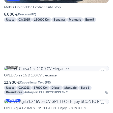
Mokka Gpl 1600cc Ecotec Start&Stop
6.000 €
Pescara
(
PE
)
Usato
03/2015
190000 Km
Benzina
Manuale
Euro 5
18
OPEL Corsa 1.5 D 100 CV Elegance
12.900 €
Cappelle sul Tavo
(
PE
)
Usato
02/2023
57000 Km
Diesel
Manuale
Euro 6
Rivenditore
Autosport F.LLI PETRUCCI SNC
Vetrina
OPEL Agila 1.2 16V 86CV GPL-TECH Enjoy SCONTO RO