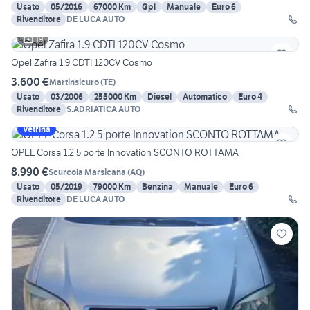
Usato
05/2016
67000 Km
Gpl
Manuale
Euro 6
Rivenditore
DE LUCA AUTO
19
Opel Zafira 1.9 CDTI 120CV Cosmo
3.600 €
Martinsicuro
(
TE
)
Usato
03/2006
255000 Km
Diesel
Automatico
Euro 4
Rivenditore
S.ADRIATICA AUTO
Vetrina
OPEL Corsa 1.2 5 porte Innovation SCONTO ROTTAMA
8.990 €
Scurcola Marsicana
(
AQ
)
Usato
05/2019
79000 Km
Benzina
Manuale
Euro 6
Rivenditore
DE LUCA AUTO