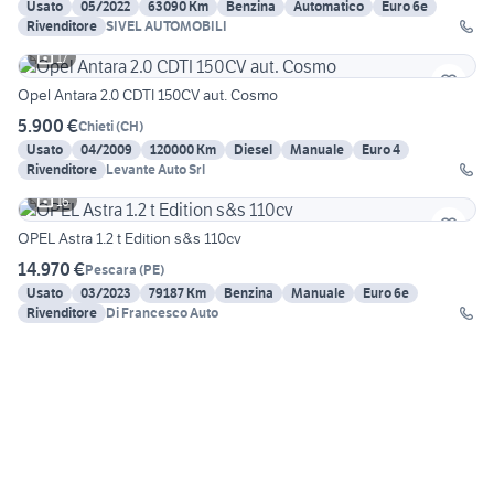
Usato
05/2022
63090 Km
Benzina
Automatico
Euro 6e
Rivenditore
SIVEL AUTOMOBILI
17
Opel Antara 2.0 CDTI 150CV aut. Cosmo
5.900 €
Chieti
(
CH
)
Usato
04/2009
120000 Km
Diesel
Manuale
Euro 4
Rivenditore
Levante Auto Srl
16
OPEL Astra 1.2 t Edition s&s 110cv
14.970 €
Pescara
(
PE
)
Usato
03/2023
79187 Km
Benzina
Manuale
Euro 6e
Rivenditore
Di Francesco Auto