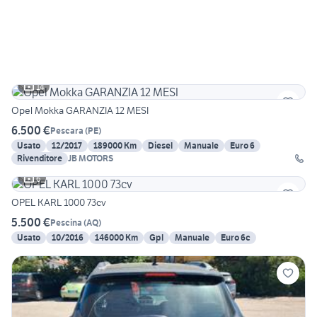
14
Opel Mokka GARANZIA 12 MESI
6.500 €
Pescara
(
PE
)
Usato
12/2017
189000 Km
Diesel
Manuale
Euro 6
Rivenditore
JB MOTORS
6
OPEL KARL 1000 73cv
5.500 €
Pescina
(
AQ
)
Usato
10/2016
146000 Km
Gpl
Manuale
Euro 6c