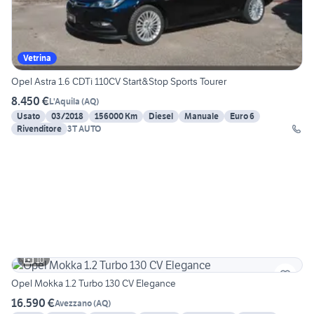
Vetrina
Opel Astra 1.6 CDTi 110CV Start&Stop Sports Tourer
8.450 €
L'Aquila
(
AQ
)
Usato
03/2018
156000 Km
Diesel
Manuale
Euro 6
Rivenditore
3T AUTO
10
Opel Mokka 1.2 Turbo 130 CV Elegance
16.590 €
Avezzano
(
AQ
)