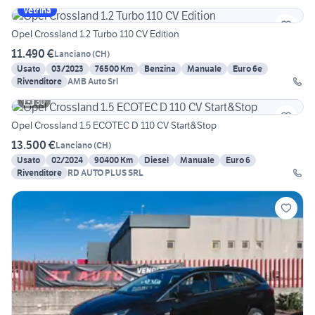
Vetrina
Opel Crossland 1.2 Turbo 110 CV Edition
11.490 €
Lanciano
(
CH
)
Usato
03/2023
76500 Km
Benzina
Manuale
Euro 6e
Rivenditore
AMB Auto Srl
30
Opel Crossland 1.5 ECOTEC D 110 CV Start&Stop
13.500 €
Lanciano
(
CH
)
Usato
02/2024
90400 Km
Diesel
Manuale
Euro 6
Rivenditore
RD AUTO PLUS SRL