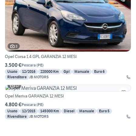
8
Opel Corsa 1.4 GPL GARANZIA 12 MESI
3.500 €
Pescara
(
PE
)
Usato
12/2016
220000 Km
Gpl
Manuale
Euro 6
Rivenditore
JB MOTORS
12
Opel Meriva GARANZIA 12 MESI
4.800 €
Pescara
(
PE
)
Usato
12/2015
145000 Km
Diesel
Manuale
Euro 5
Rivenditore
JB MOTORS