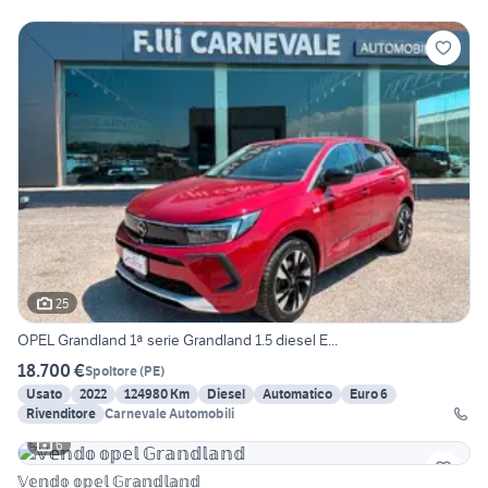
25
OPEL Grandland 1ª serie Grandland 1.5 diesel E...
18.700 €
Spoltore
(
PE
)
Usato
2022
124980 Km
Diesel
Automatico
Euro 6
Rivenditore
Carnevale Automobili
6
𝕍𝕖𝕟𝕕𝕠 𝕠𝕡𝕖𝕝 𝔾𝕣𝕒𝕟𝕕𝕝𝕒𝕟𝕕