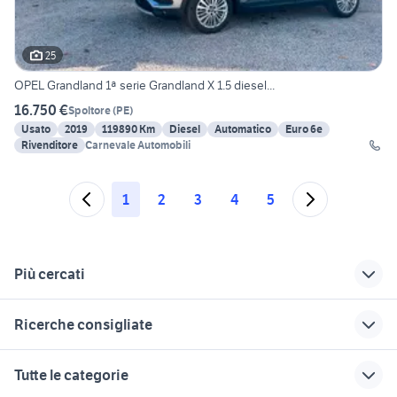
25
OPEL Grandland 1ª serie Grandland X 1.5 diesel...
16.750 €
Spoltore
(
PE
)
Usato
2019
119890 Km
Diesel
Automatico
Euro 6e
Rivenditore
Carnevale Automobili
1
2
3
4
5
Più cercati
Correlati
Richerche simili
Suggerimenti
Ricerche consigliate
auto lancia coupe
auto usate reggio
audi sq5 usata
Abruzzo
emilia
kamarina
semiasse ford focus
volante smart
Tutte le categorie
auto hyundai berlina
golf 8 usata
grande punto accessori auto
nissan patrol y60
latte in polvere