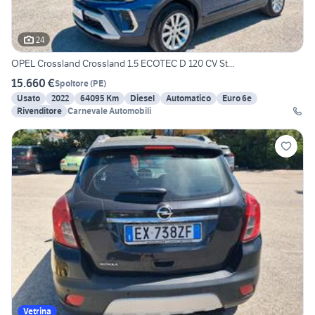
24
OPEL Crossland Crossland 1.5 ECOTEC D 120 CV St...
15.660 €
Spoltore
(
PE
)
Usato
2022
64095 Km
Diesel
Automatico
Euro 6e
Rivenditore
Carnevale Automobili
Vetrina