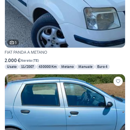
5
FIAT PANDA A METANO
2.000 €
Nereto
(
TE
)
Usato
11/2007
430000 Km
Metano
Manuale
Euro 4