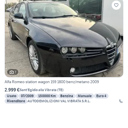
7
Alfa Romeo station wagon 159 1800 benz/metano 2009
2.999 €
Sant'Egidio alla Vibrata
(
TE
)
Usato
07/2009
150000 Km
Benzina
Manuale
Euro 4
Rivenditore
AUTODEMOLIZIONI VAL VIBRATA S.R.L.