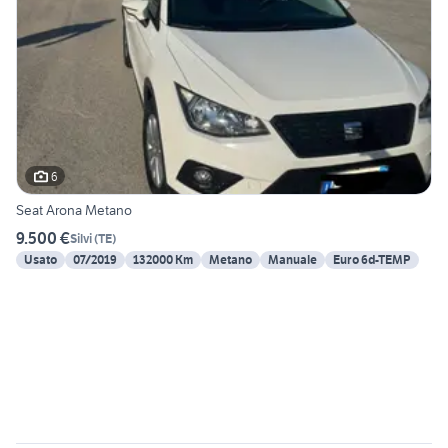
6
Seat Arona Metano
9.500 €
Silvi
(
TE
)
Usato
07/2019
132000 Km
Metano
Manuale
Euro 6d-TEMP