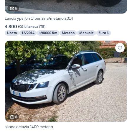
6
Lancia ypsilon 1l benzina/metano 2014
4.800 €
Giulianova
(
TE
)
Usato
12/2014
198000 Km
Metano
Manuale
Euro 6
6
skoda octavia 1400 metano