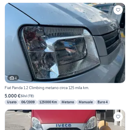
4
Fiat Panda 1.2 Climbing metano circa 125 mila km.
5.000 €
Silvi
(
TE
)
Usato
06/2009
125000 Km
Metano
Manuale
Euro 4