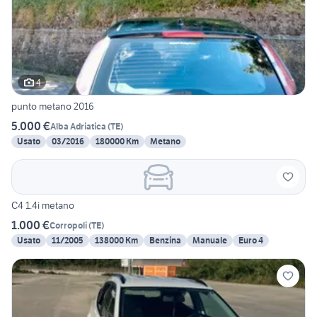
4
punto metano 2016
5.000 €
Alba Adriatica
(
TE
)
Usato
03/2016
180000 Km
Metano
C4 1.4i metano
1.000 €
Corropoli
(
TE
)
Usato
11/2005
138000 Km
Benzina
Manuale
Euro 4