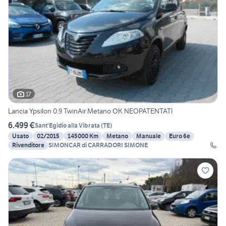
17
Lancia Ypsilon 0.9 TwinAir Metano OK NEOPATENTATI
6.499 €
Sant'Egidio alla Vibrata
(
TE
)
Usato
02/2015
145000 Km
Metano
Manuale
Euro 6e
Rivenditore
SIMONCAR di CARRADORI SIMONE