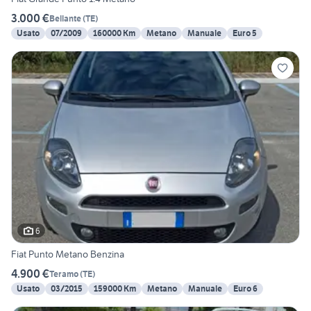
3.000 €
Bellante
(
TE
)
Usato
07/2009
160000 Km
Metano
Manuale
Euro 5
6
Fiat Punto Metano Benzina
4.900 €
Teramo
(
TE
)
Usato
03/2015
159000 Km
Metano
Manuale
Euro 6