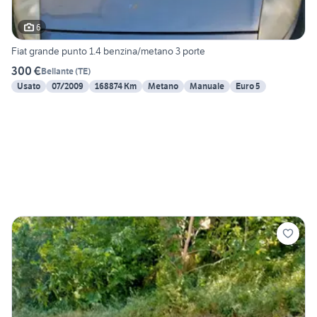
6
Fiat grande punto 1.4 benzina/metano 3 porte
300 €
Bellante
(
TE
)
Usato
07/2009
168874 Km
Metano
Manuale
Euro 5