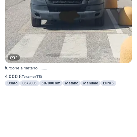
2
furgone a metano .........
4.000 €
Teramo
(
TE
)
Usato
06/2005
307000 Km
Metano
Manuale
Euro 5