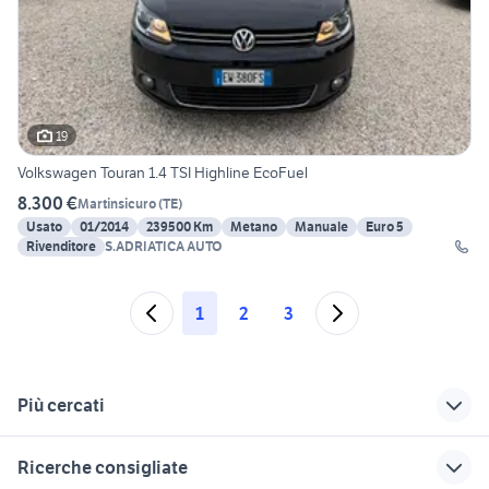
19
Volkswagen Touran 1.4 TSI Highline EcoFuel
8.300 €
Martinsicuro
(
TE
)
Usato
01/2014
239500 Km
Metano
Manuale
Euro 5
Rivenditore
S.ADRIATICA AUTO
1
2
3
Più cercati
Correlati
Richerche simili
Suggerimenti
Ricerche consigliate
auto seat metano
mercedes metano
auto opel metano