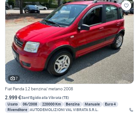
7
Fiat Panda 1.2 benzina/ metano 2008
2.999 €
Sant'Egidio alla Vibrata
(
TE
)
Usato
06/2008
220000 Km
Benzina
Manuale
Euro 4
Rivenditore
AUTODEMOLIZIONI VAL VIBRATA S.R.L.