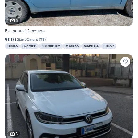
6
Fiat punto 1.2 metano
900 €
Sant'Omero
(
TE
)
Usato
07/2000
308000 Km
Metano
Manuale
Euro 2
3