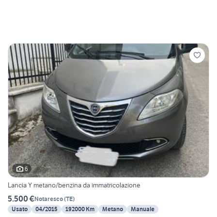
6
Lancia Y metano/benzina da immatricolazione
5.500 €
Notaresco
(
TE
)
Usato
04/2015
192000 Km
Metano
Manuale