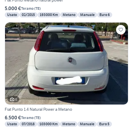
Fiat Punto Metano natural power
5.000 €
Teramo
(
TE
)
Usato
02/2015
193000 Km
Metano
Manuale
Euro 6
6
Fiat Punto 1.4 Natural Power a Metano
6.500 €
Teramo
(
TE
)
Usato
07/2018
103000 Km
Metano
Manuale
Euro 5