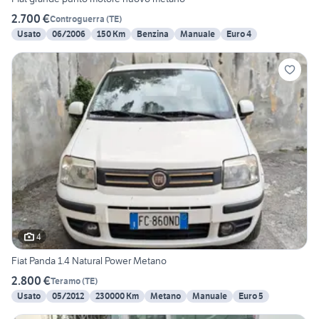
2.700 €
Controguerra
(
TE
)
Usato
06/2006
150 Km
Benzina
Manuale
Euro 4
4
Fiat Panda 1.4 Natural Power Metano
2.800 €
Teramo
(
TE
)
Usato
05/2012
230000 Km
Metano
Manuale
Euro 5