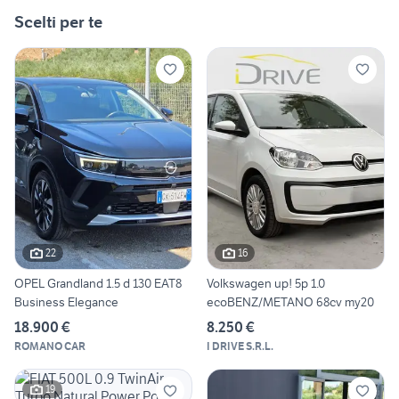
Scelti per te
22
16
OPEL Grandland 1.5 d 130 EAT8
Volkswagen up! 5p 1.0
Business Elegance
ecoBENZ/METANO 68cv my20
18.900 €
8.250 €
ROMANO CAR
I DRIVE S.R.L.
19