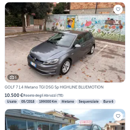
6
GOLF 7 1.4 Metano TGI DSG 5p HIGHLINE BLUEMOTION
10.500 €
Roseto degli Abruzzi
(
TE
)
Usato
05/2018
199000 Km
Metano
Sequenziale
Euro 6