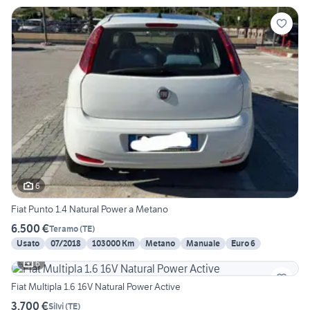
6
Fiat Punto 1.4 Natural Power a Metano
6.500 €
Teramo
(
TE
)
Usato
07/2018
103000 Km
Metano
Manuale
Euro 6
6
Fiat Multipla 1.6 16V Natural Power Active
3.700 €
Silvi
(
TE
)