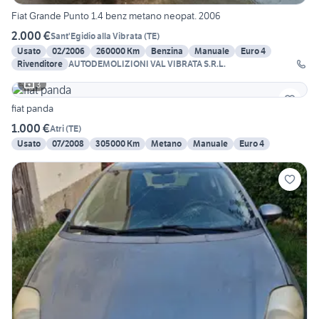
Fiat Grande Punto 1.4 benz metano neopat. 2006
2.000 €
Sant'Egidio alla Vibrata
(
TE
)
Usato
02/2006
260000 Km
Benzina
Manuale
Euro 4
Rivenditore
AUTODEMOLIZIONI VAL VIBRATA S.R.L.
3
fiat panda
1.000 €
Atri
(
TE
)
Usato
07/2008
305000 Km
Metano
Manuale
Euro 4