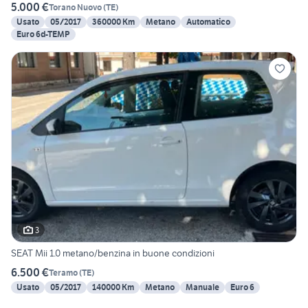
5.000 €
Torano Nuovo
(
TE
)
Usato
05/2017
360000 Km
Metano
Automatico
Euro 6d-TEMP
3
SEAT Mii 1.0 metano/benzina in buone condizioni
6.500 €
Teramo
(
TE
)
Usato
05/2017
140000 Km
Metano
Manuale
Euro 6