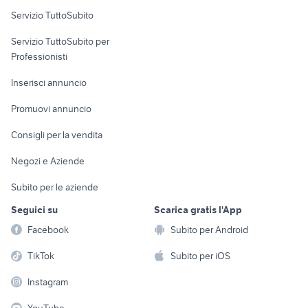
Servizio TuttoSubito
elettronica
per la casa e la
sports e hobby
Servizio TuttoSubito per
persona
Informatica
Animali
Professionisti
Arredamento e
Console e
Accessori per
Casalinghi
Inserisci annuncio
Videogiochi
animali
Elettrodomestici
Promuovi annuncio
Audio/Video
Musica e Film
Giardino e Fai da te
Consigli per la vendita
Fotografia
Libri e Riviste
Abbigliamento e
Negozi e Aziende
Telefonia
Strumenti Musicali
Accessori
Subito per le aziende
Sports
Tutto per i bambini
Seguici su
Scarica gratis l'App
Biciclette
Facebook
Subito per Android
Collezionismo
TikTok
Subito per iOS
Instagram