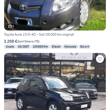
6
Toyota Auris 2.0 D-4D – Soli 135.000 km originali
3.200 €
Sant'Omero
(
TE
)
Usato
10/2007
135000 Km
Diesel
Manuale
Euro 4