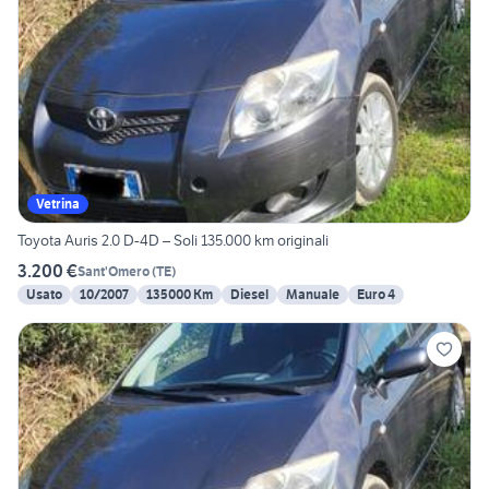
Vetrina
Toyota Auris 2.0 D-4D – Soli 135.000 km originali
3.200 €
Sant'Omero
(
TE
)
Usato
10/2007
135000 Km
Diesel
Manuale
Euro 4