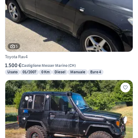
5
Toyota Rav4
1.500 €
Castiglione Messer Marino
(
CH
)
Usato
01/2007
0 Km
Diesel
Manuale
Euro 4