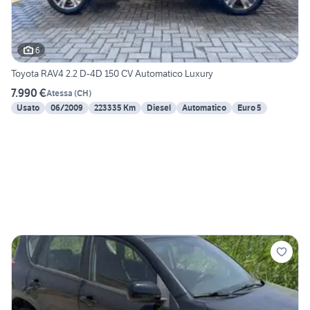
6
Toyota RAV4 2.2 D-4D 150 CV Automatico Luxury
7.990 €
Atessa
(
CH
)
Usato
06/2009
223335 Km
Diesel
Automatico
Euro 5