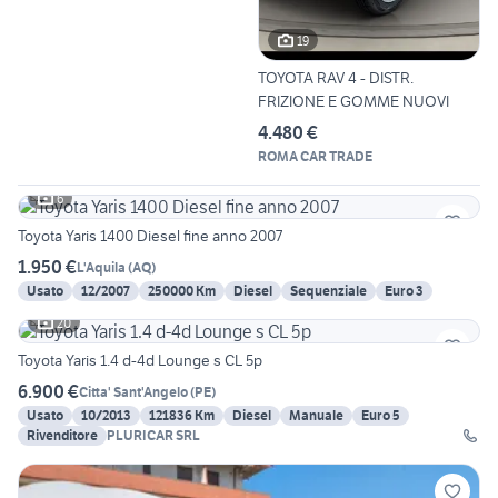
19
TOYOTA RAV 4 - DISTR.
FRIZIONE E GOMME NUOVI
4.480 €
ROMA CAR TRADE
6
Toyota Yaris 1400 Diesel fine anno 2007
1.950 €
L'Aquila
(
AQ
)
Usato
12/2007
250000 Km
Diesel
Sequenziale
Euro 3
20
Toyota Yaris 1.4 d-4d Lounge s CL 5p
6.900 €
Citta' Sant'Angelo
(
PE
)
Usato
10/2013
121836 Km
Diesel
Manuale
Euro 5
Rivenditore
PLURICAR SRL