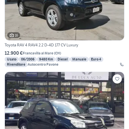
16
Toyota RAV 4 RAV4 2.2 D-4D 177 CV Luxury
12.900 €
Francavilla al Mare
(
CH
)
Usato
06/2006
9480 Km
Diesel
Manuale
Euro 4
Rivenditore
Autocentro Pavone