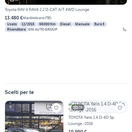
Toyota RAV 4 RAV4 2.2 D-CAT A/T 4WD Lounge
13.480 €
Martinsicuro
(
TE
)
Usato
12/2015
98000 Km
Diesel
Manuale
Euro 5
Rivenditore
DM AUTO GROUP
Scelti per te
26
TOYOTA Yaris 1.4 D-4D 5p.
Lounge -2016
10.990 €