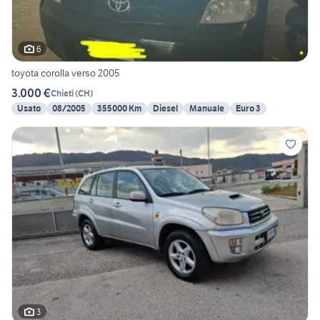
6
toyota corolla verso 2005
3.000 €
Chieti
(
CH
)
Usato
08/2005
355000 Km
Diesel
Manuale
Euro 3
3