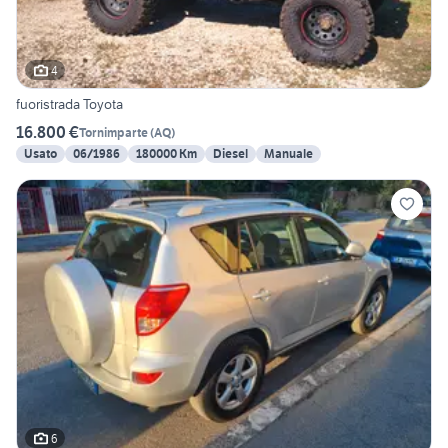
4
fuoristrada Toyota
16.800 €
Tornimparte
(
AQ
)
Usato
06/1986
180000 Km
Diesel
Manuale
6