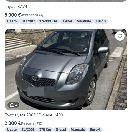
Toyota RAV4
5.000 €
Avezzano
(
AQ
)
Usato
01/2002
174000 Km
Diesel
Manuale
Euro 3
4
Toyota yaris 2008 4D diesel 1400
2.000 €
Pescara
(
PE
)
Usato
11/2008
270 Km
Diesel
Manuale
Euro 4