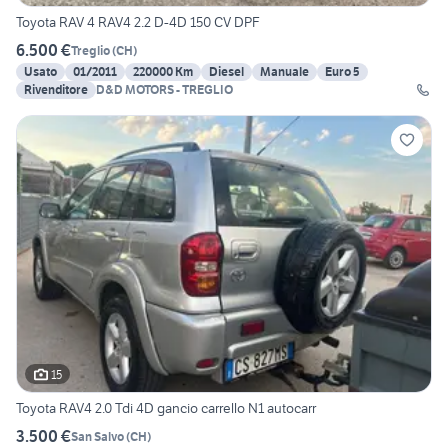
Toyota RAV 4 RAV4 2.2 D-4D 150 CV DPF
6.500 €
Treglio
(
CH
)
Usato
01/2011
220000 Km
Diesel
Manuale
Euro 5
Rivenditore
D&D MOTORS - TREGLIO
15
Toyota RAV4 2.0 Tdi 4D gancio carrello N1 autocarr
3.500 €
San Salvo
(
CH
)