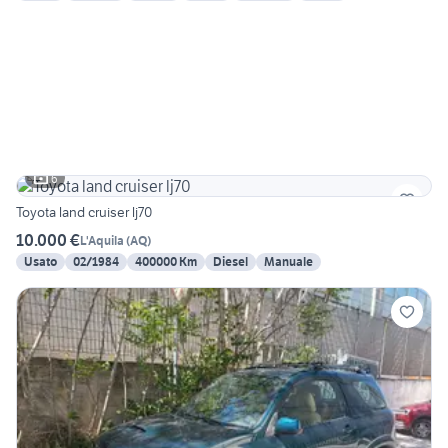
6
Toyota land cruiser lj70
10.000 €
L'Aquila
(
AQ
)
Usato
02/1984
400000 Km
Diesel
Manuale