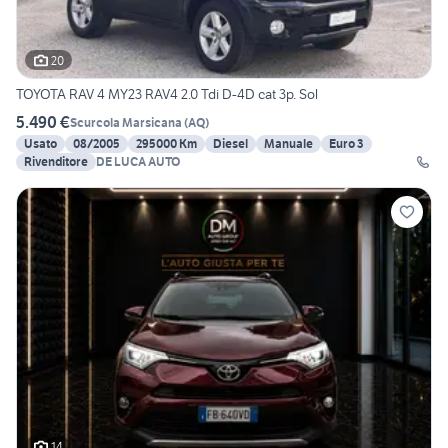
20
TOYOTA RAV 4 MY23 RAV4 2.0 Tdi D-4D cat 3p. Sol
5.490 €
Scurcola Marsicana
(
AQ
)
Usato
08/2005
295000 Km
Diesel
Manuale
Euro 3
Rivenditore
DE LUCA AUTO
14