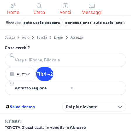
Home
Cerca
Vendi
Messaggi
auto usate pescara
concessionari auto usate lanciano
Ricerche
Subito
Auto
Toyota
Diesel
Abruzzo
Cosa cerchi?
Filtri +2
Auto
Salva ricerca
Dal più rilevante
62 risultati
TOYOTA Diesel usata in vendita in Abruzzo