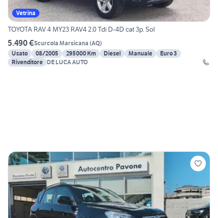
Vetrina
TOYOTA RAV 4 MY23 RAV4 2.0 Tdi D-4D cat 3p. Sol
5.490 €
Scurcola Marsicana
(
AQ
)
Usato
08/2005
295000 Km
Diesel
Manuale
Euro 3
Rivenditore
DE LUCA AUTO