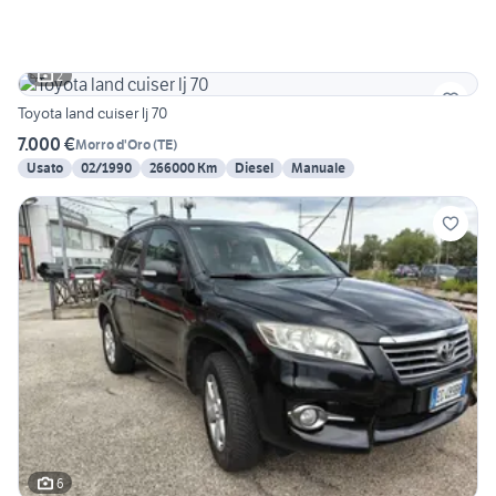
2
Toyota land cuiser lj 70
7.000 €
Morro d'Oro
(
TE
)
Usato
02/1990
266000 Km
Diesel
Manuale
6