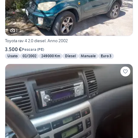
3
Toyota rav 4 2.0 diesel. Anno 2002
3.500 €
Pescara
(
PE
)
Usato
02/2002
249000 Km
Diesel
Manuale
Euro 3