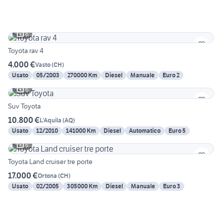
6
Toyota rav 4
4.000 €
Vasto
(
CH
)
Usato
05/2003
270000 Km
Diesel
Manuale
Euro 2
6
Suv Toyota
10.800 €
L'Aquila
(
AQ
)
Usato
12/2010
141000 Km
Diesel
Automatico
Euro 5
6
Toyota Land cruiser tre porte
17.000 €
Ortona
(
CH
)
Usato
02/2005
305000 Km
Diesel
Manuale
Euro 3