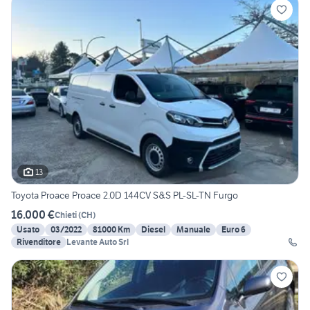
13
Toyota Proace Proace 2.0D 144CV S&S PL-SL-TN Furgo
16.000 €
Chieti
(
CH
)
Usato
03/2022
81000 Km
Diesel
Manuale
Euro 6
Rivenditore
Levante Auto Srl