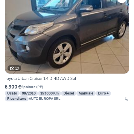
10
Toyota Urban Cruiser 1.4 D-4D AWD Sol
6.900 €
Spoltore
(
PE
)
Usato
08/2010
153000 Km
Diesel
Manuale
Euro 4
Rivenditore
AUTO EUROPA SRL