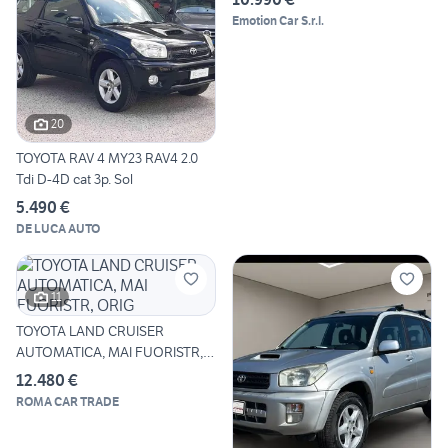
Emotion Car S.r.l.
20
TOYOTA RAV 4 MY23 RAV4 2.0
Tdi D-4D cat 3p. Sol
5.490 €
DE LUCA AUTO
11
TOYOTA LAND CRUISER
AUTOMATICA, MAI FUORISTR,
ORIG
12.480 €
ROMA CAR TRADE