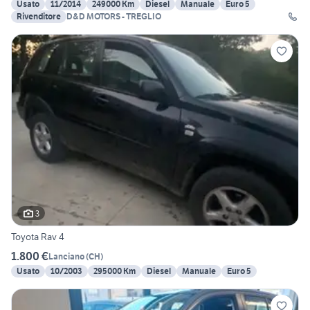
Usato
11/2014
249000 Km
Diesel
Manuale
Euro 5
Rivenditore
D&D MOTORS - TREGLIO
3
Toyota Rav 4
1.800 €
Lanciano
(
CH
)
Usato
10/2003
295000 Km
Diesel
Manuale
Euro 5