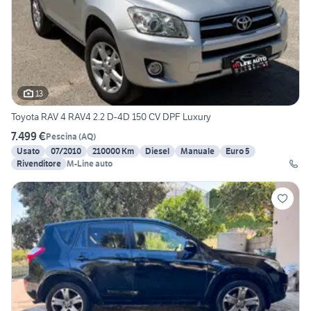
13
Toyota RAV 4 RAV4 2.2 D-4D 150 CV DPF Luxury
7.499 €
Pescina
(
AQ
)
Usato
07/2010
210000 Km
Diesel
Manuale
Euro 5
Rivenditore
M-Line auto