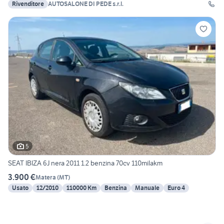
Rivenditore
AUTOSALONE DI PEDE s.r.l.
5
SEAT IBIZA 6J nera 2011 1.2 benzina 70cv 110milakm
3.900 €
Matera
(
MT
)
Usato
12/2010
110000 Km
Benzina
Manuale
Euro 4