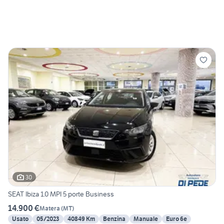
30
SEAT Ibiza 1.0 MPI 5 porte Business
14.900 €
Matera
(
MT
)
Usato
05/2023
40849 Km
Benzina
Manuale
Euro 6e