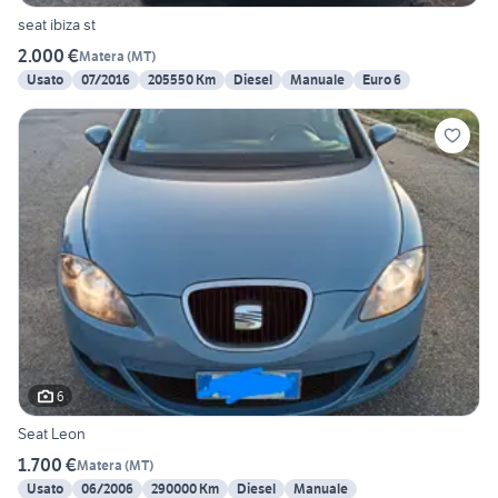
seat ibiza st
2.000 €
Matera
(
MT
)
Usato
07/2016
205550 Km
Diesel
Manuale
Euro 6
6
Seat Leon
1.700 €
Matera
(
MT
)
Usato
06/2006
290000 Km
Diesel
Manuale