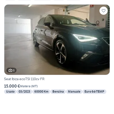
6
Seat Ibiza ecoTSI 110cv FR
15.000 €
Matera
(
MT
)
Usato
03/2023
60000 Km
Benzina
Manuale
Euro 6d-TEMP