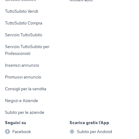
Case vacanza
TuttoSubito Vendi
Uffici e Locali
TuttoSubito Compra
commerciali
Servizio TuttoSubito
elettronica
per la casa e la
sports e hobby
Servizio TuttoSubito per
persona
Informatica
Animali
Professionisti
Arredamento e
Console e
Accessori per
Casalinghi
Inserisci annuncio
Videogiochi
animali
Elettrodomestici
Promuovi annuncio
Audio/Video
Musica e Film
Giardino e Fai da te
Consigli per la vendita
Fotografia
Libri e Riviste
Abbigliamento e
Negozi e Aziende
Telefonia
Strumenti Musicali
Accessori
Subito per le aziende
Sports
Tutto per i bambini
Seguici su
Scarica gratis l'App
Biciclette
Facebook
Subito per Android
Collezionismo