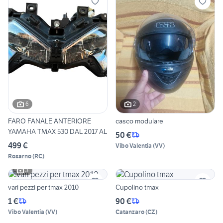
6
2
FARO FANALE ANTERIORE
casco modulare
YAMAHA TMAX 530 DAL 2017 AL
50 €
499 €
Vibo Valentia
(
VV
)
Rosarno
(
RC
)
3
vari pezzi per tmax 2010
Cupolino tmax
1 €
90 €
Vibo Valentia
(
VV
)
Catanzaro
(
CZ
)