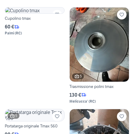
Cupolino tmax
60 €
Palmi
(
RC
)
5
Trasmissione polini tmax
130 €
Melicucca'
(
RC
)
5
Portatarga originale Tmax 560