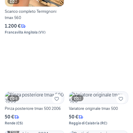
2
Scarico completo Termignoni
tmax 560
1.200 €
Francavilla Angitola
(
VV
)
4
2
Pinza posteriore tmax 500 2006
Variatore originale tmax 500
50 €
50 €
Rende
(
CS
)
Reggio di Calabria
(
RC
)
6