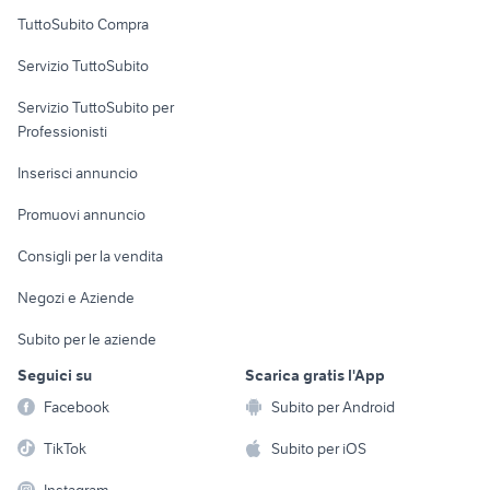
Uffici e Locali
TuttoSubito Compra
commerciali
Servizio TuttoSubito
elettronica
per la casa e la
sports e hobby
Servizio TuttoSubito per
persona
Informatica
Animali
Professionisti
Arredamento e
Console e
Accessori per
Casalinghi
Inserisci annuncio
Videogiochi
animali
Elettrodomestici
Promuovi annuncio
Audio/Video
Musica e Film
Giardino e Fai da te
Consigli per la vendita
Fotografia
Libri e Riviste
Abbigliamento e
Negozi e Aziende
Telefonia
Strumenti Musicali
Accessori
Subito per le aziende
Sports
Tutto per i bambini
Seguici su
Scarica gratis l'App
Biciclette
Facebook
Subito per Android
Collezionismo
TikTok
Subito per iOS
Instagram