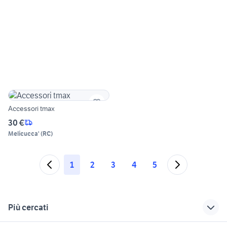
Accessori tmax
30 €
Melicucca'
(
RC
)
1
2
3
4
5
Più cercati