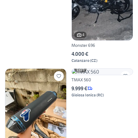
4
Monster 696
4.000 €
Catanzaro
(
CZ
)
5
TMAX 560
9.999 €
Gioiosa Ionica
(
RC
)