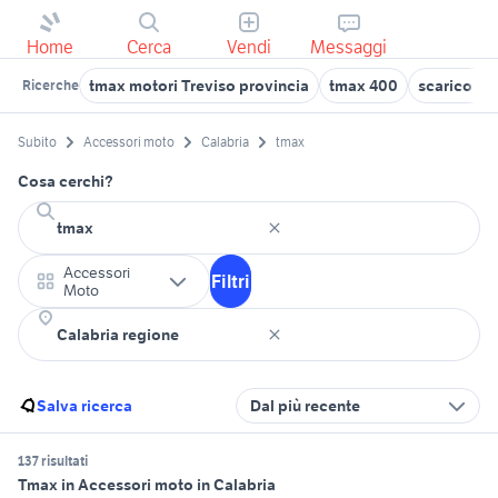
Home
Cerca
Vendi
Messaggi
tmax motori Treviso provincia
tmax 400
scarico ak
Ricerche
Subito
Accessori moto
Calabria
tmax
Cosa cerchi?
Accessori
Filtri
Moto
Salva ricerca
Dal più recente
137 risultati
Tmax in Accessori moto in Calabria