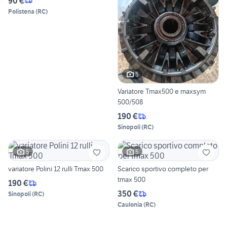
90 €
Polistena
(
RC
)
5
Variatore Tmax500 e maxsym
500/508
190 €
Sinopoli
(
RC
)
5
5
variatore Polini 12 rulli Tmax 500
Scarico sportivo completo per
tmax 500
190 €
350 €
Sinopoli
(
RC
)
Caulonia
(
RC
)