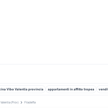
cina Vibo Valentia provincia
appartamenti in affitto tropea
vendi
 Valentia (Prov)
Filadelfia