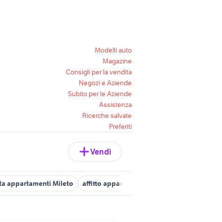
Modelli auto
Magazine
Consigli per la vendita
Negozi e Aziende
Subito per le Aziende
Assistenza
Ricerche salvate
Preferiti
Vendi
ta appartamenti Mileto
affitto appartamenti Nicotera
appartament