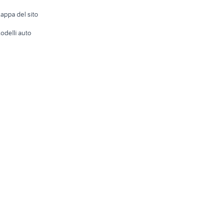
Accesso
e altro
appa del sito
Tutto per
odelli auto