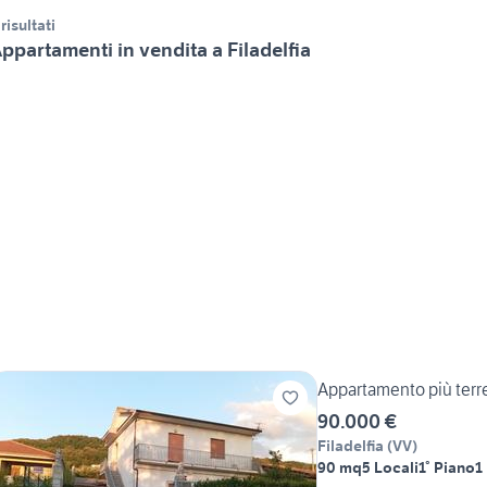
 risultati
ppartamenti in vendita a Filadelfia
Appartamento più terre
90.000 €
Filadelfia
(
VV
)
90 mq
5 Locali
1° Piano
1