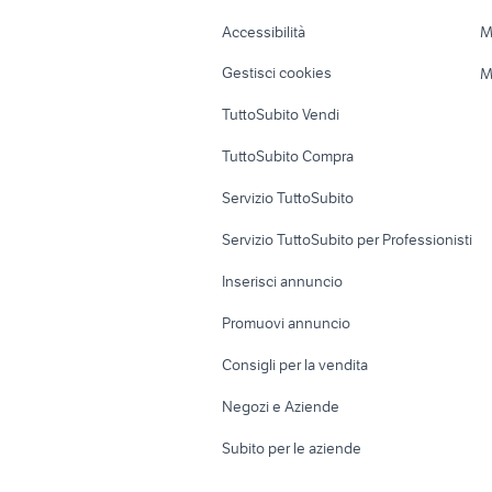
Caravan e Camper
Loft, mansarde 
Accessibilità
M
Veicoli commerciali
Case vacanza
Gestisci cookies
M
Uffici e Locali
TuttoSubito Vendi
commerciali
TuttoSubito Compra
Servizio TuttoSubito
Servizio TuttoSubito per Professionisti
Inserisci annuncio
Promuovi annuncio
Consigli per la vendita
Negozi e Aziende
Subito per le aziende