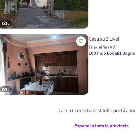
6
Casa su 2 Livelli
Filadelfia
(
VV
)
100 mq
6 Locali
1 Bagno
6
La tua ricerca ha restituito pochi ann
Espandi a tutta la provincia