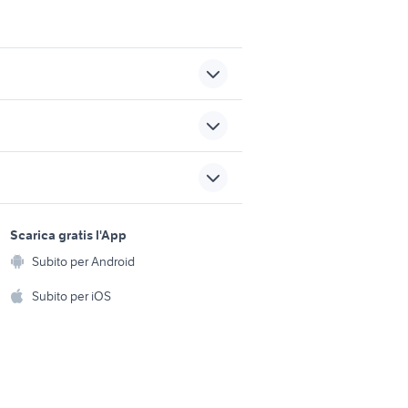
iorgio
case in affitto qualiano
edena
case in vendita tuscania
sports e hobby
a
Scarica gratis l'App
Animali
dita
vendita terreni
Subito per Android
ento e
frattamaggiore Campania
Accessori per animali
hi
Subito per iOS
Musica e Film
omestici
lexus 200
Libri e Riviste
e Fai da te
Strumenti Musicali
amento e