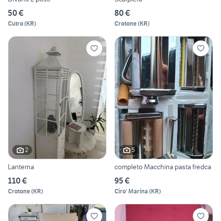
50 €
80 €
Cutro
(
KR
)
Crotone
(
KR
)
2
5
Lanterna
completo Macchina pasta fredca
110 €
95 €
Crotone
(
KR
)
Ciro' Marina
(
KR
)