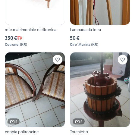
rete matrimoniale elettronica
Lampada da terra
350 €
50 €
Cotronei
(
KR
)
Ciro' Marina
(
KR
)
5
5
coppia poltroncine
Torchietto