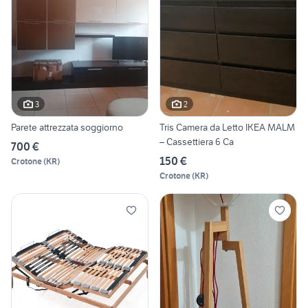
3
2
Parete attrezzata soggiorno
Tris Camera da Letto IKEA MALM
– Cassettiera 6 Ca
700 €
150 €
Crotone
(
KR
)
Crotone
(
KR
)