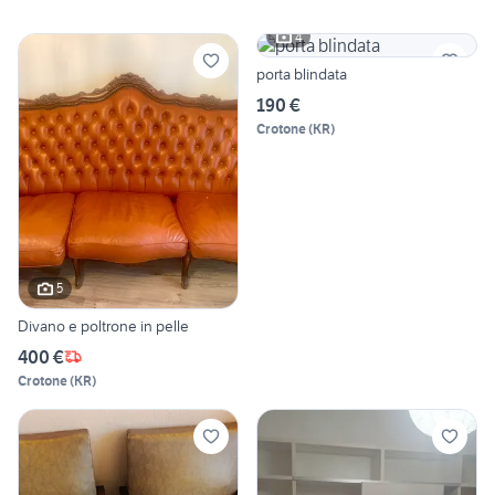
4
porta blindata
190 €
Crotone
(
KR
)
5
Divano e poltrone in pelle
400 €
Crotone
(
KR
)