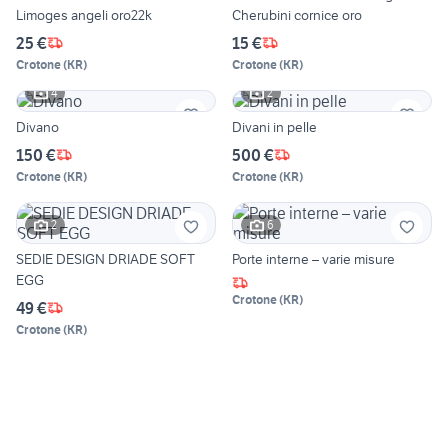
Limoges angeli oro22k
Cherubini cornice oro
25 €
15 €
Crotone
(
KR
)
Crotone
(
KR
)
4
2
Divano
Divani in pelle
150 €
500 €
Crotone
(
KR
)
Crotone
(
KR
)
2
6
SEDIE DESIGN DRIADE SOFT
Porte interne – varie misure
EGG
Crotone
(
KR
)
49 €
Crotone
(
KR
)