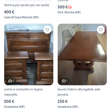
Cucina
Vetrina più tavolo più sei sedie
300 €
400 €
Ciro' Marina
(
KR
)
Isola di Capo Rizzuto
(
KR
)
2
3
comò e comodini in legno
tavolo fratino allungabile arte
massello
povera
500 €
250 €
Casabona
(
KR
)
Casabona
(
KR
)