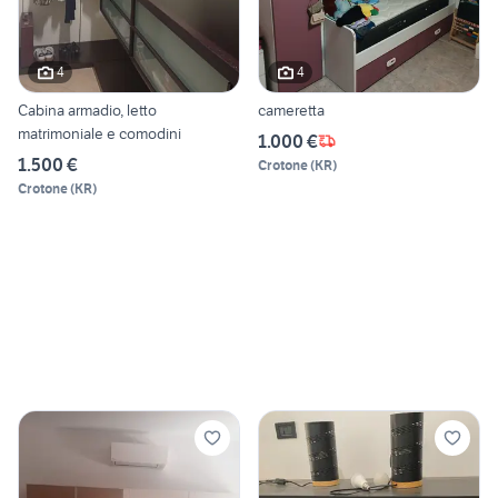
4
4
Cabina armadio, letto
cameretta
matrimoniale e comodini
1.000 €
1.500 €
Crotone
(
KR
)
Crotone
(
KR
)