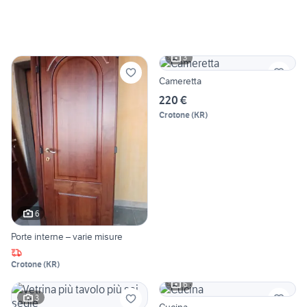
3
Cameretta
220 €
Crotone
(
KR
)
6
Porte interne – varie misure
Crotone
(
KR
)
6
3