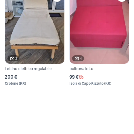
3
4
Lettino elettrico regolabile.
poltrona letto
200 €
99 €
Crotone
(
KR
)
Isola di Capo Rizzuto
(
KR
)