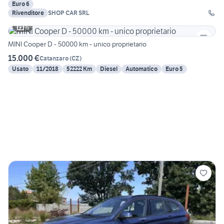
Euro 6
Rivenditore
SHOP CAR SRL
6
MINI Cooper D - 50000 km - unico proprietario
15.000 €
Catanzaro
(
CZ
)
Usato
11/2018
52222 Km
Diesel
Automatico
Euro 5