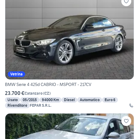
Vetrina
BMW Serie 4 425d CABRIO - MSPORT - 217CV
23.700 €
Catanzaro
(
CZ
)
Usato
05/2015
94000 Km
Diesel
Automatico
Euro 6
Rivenditore
FEPAR S.R.L.