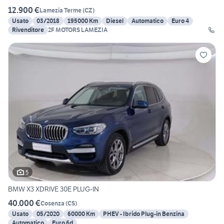
12.900 €
Lamezia Terme
(
CZ
)
Usato
03/2018
195000 Km
Diesel
Automatico
Euro 4
Rivenditore
2F MOTORS LAMEZIA
5
BMW X3 XDRIVE 30E PLUG-IN
40.000 €
Cosenza
(
CS
)
Usato
05/2020
60000 Km
PHEV - Ibrido Plug-in Benzina
Automatico
Euro 6d