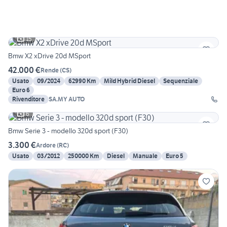
15
Bmw X2 xDrive 20d MSport
42.000 €
Rende
(
CS
)
Usato
09/2024
62990 Km
Mild Hybrid Diesel
Sequenziale
Euro 6
Rivenditore
SA.MY AUTO
6
Bmw Serie 3 - modello 320d sport (F30)
3.300 €
Ardore
(
RC
)
Usato
03/2012
250000 Km
Diesel
Manuale
Euro 5