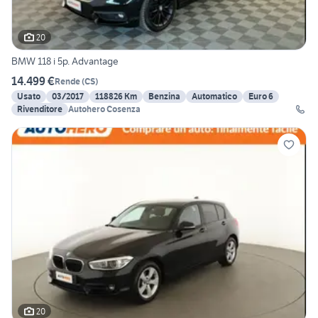
20
BMW 118 i 5p. Advantage
14.499 €
Rende
(
CS
)
Usato
03/2017
118826 Km
Benzina
Automatico
Euro 6
Rivenditore
Autohero Cosenza
20