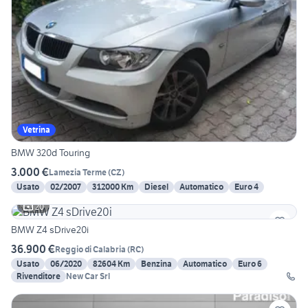
Vetrina
BMW 320d Touring
3.000 €
Lamezia Terme
(
CZ
)
Usato
02/2007
312000 Km
Diesel
Automatico
Euro 4
20
BMW Z4 sDrive20i
36.900 €
Reggio di Calabria
(
RC
)
Usato
06/2020
82604 Km
Benzina
Automatico
Euro 6
Rivenditore
New Car Srl