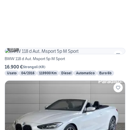
6
BMW 118 d Aut. Msport 5p M Sport
16.900 €
Strongoli
(
KR
)
Usato
04/2016
119900 Km
Diesel
Automatico
Euro 6b