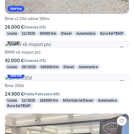
Vetrina
Bmw x1 20d xdrive 190cv
26.000 €
Cosenza
(
CS
)
Usato
11/2020
69000 Km
Diesel
Automatico
Euro 6d-TEMP
6
BMW x6 msport pro
42.000 €
Cosenza
(
CS
)
Usato
05/2020
168000 Km
Diesel
Automatico
Vetrina
Bmw 330d
24.900 €
Petilia Policastro
(
KR
)
Usato
11/2020
180000 Km
Mild Hybrid Diesel
Automatico
Euro 6d-TEMP