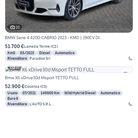
20
BMW Serie 4 420D CABRIO 2023 - KM0 | 190CV DI...
51.700 €
Lamezia Terme
(
CZ
)
Km0
03/2023
Diesel
Automatico
Rivenditore
Paradiso Srl
21
Bmw X6 xDrive30d Msport TETTO FULL
52.900 €
Cosenza
(
CS
)
Usato
07/2021
140000 Km
Mild Hybrid Diesel
Automatico
Euro 6
Rivenditore
L'AUTO S.R.L.