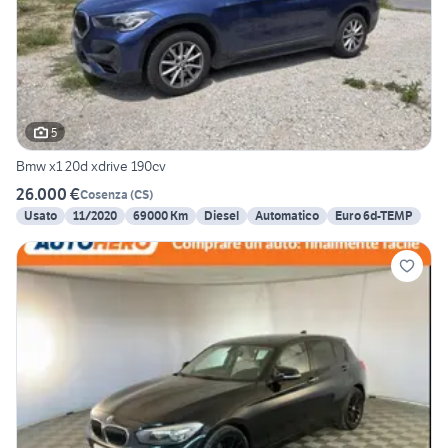
5
Bmw x1 20d xdrive 190cv
26.000 €
Cosenza
(
CS
)
Usato
11/2020
69000 Km
Diesel
Automatico
Euro 6d-TEMP