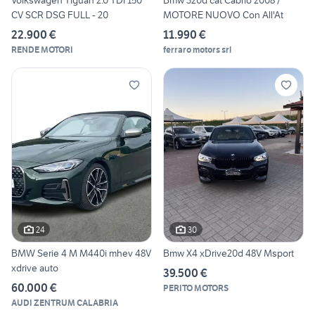
CV SCR DSG FULL - 20
MOTORE NUOVO Con All'At
22.900 €
11.990 €
RENDE MOTORI
ferraro motors srl
24
30
BMW Serie 4 M M440i mhev 48V
Bmw X4 xDrive20d 48V Msport
xdrive auto
39.500 €
60.000 €
PERITO MOTORS
AUDI ZENTRUM CALABRIA