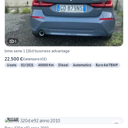
6
bmw serie 1 116d business advantage
22.500 €
Catanzaro
(
CZ
)
Usato
02/2021
40000 Km
Diesel
Automatico
Euro 6d-TEMP
6