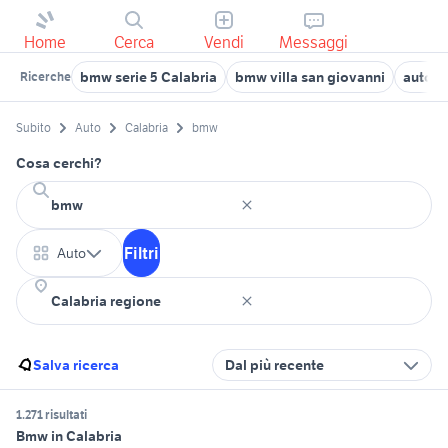
Home
Cerca
Vendi
Messaggi
bmw serie 5 Calabria
bmw villa san giovanni
auto b
Ricerche
Subito
Auto
Calabria
bmw
Cosa cerchi?
Filtri
Auto
Salva ricerca
Dal più recente
1.271 risultati
Bmw in Calabria