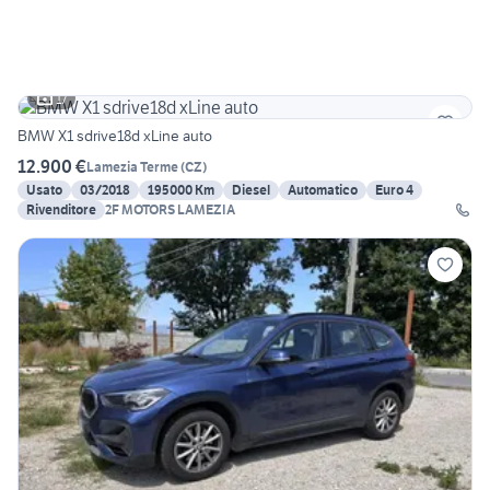
17
BMW X1 sdrive18d xLine auto
12.900 €
Lamezia Terme
(
CZ
)
Usato
03/2018
195000 Km
Diesel
Automatico
Euro 4
Rivenditore
2F MOTORS LAMEZIA