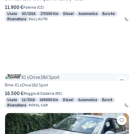
11.900 €
Falerna
(
CZ
)
Usato
03/2016
275000 Km
Diesel
Automatico
Euro 6e
Rivenditore
SULL'AUTO
13
Bmw X1 sDrive18d Sport
16.500 €
Reggio di Calabria
(
RC
)
Usato
11/2016
169000 Km
Diesel
Automatico
Euro 6
Rivenditore
ROYAL CAR