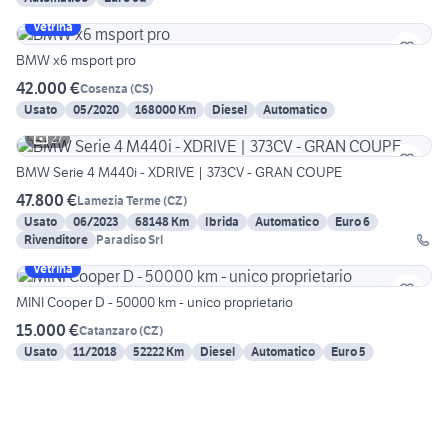
Vetrina
BMW x6 msport pro
42.000 €
Cosenza
(
CS
)
Usato
05/2020
168000 Km
Diesel
Automatico
27
BMW Serie 4 M440i - XDRIVE | 373CV - GRAN COUPE
47.800 €
Lamezia Terme
(
CZ
)
Usato
06/2023
68148 Km
Ibrida
Automatico
Euro 6
Rivenditore
Paradiso Srl
Vetrina
MINI Cooper D - 50000 km - unico proprietario
15.000 €
Catanzaro
(
CZ
)
Usato
11/2018
52222 Km
Diesel
Automatico
Euro 5