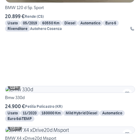
BMW 120 d 5p. Sport
20.899 €
Rende
(
CS
)
Usato
05/2019
60550 Km
Diesel
Automatico
Euro 6
Rivenditore
Autohero Cosenza
6
Bmw 330d
24.900 €
Petilia Policastro
(
KR
)
Usato
11/2020
180000 Km
Mild Hybrid Diesel
Automatico
Euro 6d-TEMP
15
BMW X4 xDrive20d Msport