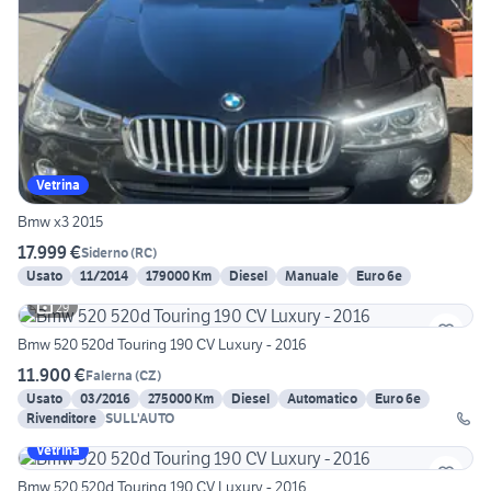
Vetrina
Bmw x3 2015
17.999 €
Siderno
(
RC
)
Usato
11/2014
179000 Km
Diesel
Manuale
Euro 6e
29
Bmw 520 520d Touring 190 CV Luxury - 2016
11.900 €
Falerna
(
CZ
)
Usato
03/2016
275000 Km
Diesel
Automatico
Euro 6e
Rivenditore
SULL'AUTO
Vetrina
Bmw 520 520d Touring 190 CV Luxury - 2016