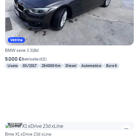
Vetrina
BMW serie 3 318d
9.000 €
Botricello
(
CZ
)
Usato
03/2017
294000 Km
Diesel
Automatico
Euro 6
30
Bmw X1 xDrive 23d xLine