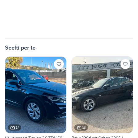
Scelti per te
17
18
Volkswagen Tiguan 2.0 TDI 150
Bmw 320d cat Cabrio 2008 /