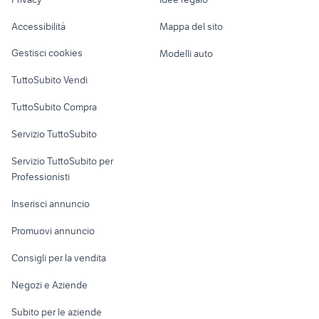
Garage e box
Caravan e Camper
Accessibilità
Mappa del sito
Loft, mansarde e
Veicoli commerciali
altro
Gestisci cookies
Modelli auto
Case vacanza
TuttoSubito Vendi
Uffici e Locali
TuttoSubito Compra
commerciali
Servizio TuttoSubito
elettronica
per la casa e la
sports e hobby
Servizio TuttoSubito per
persona
Informatica
Animali
Professionisti
Arredamento e
Console e
Accessori per
Casalinghi
Inserisci annuncio
Videogiochi
animali
Elettrodomestici
Promuovi annuncio
Audio/Video
Musica e Film
Giardino e Fai da te
Consigli per la vendita
Fotografia
Libri e Riviste
Abbigliamento e
Negozi e Aziende
Telefonia
Strumenti Musicali
Accessori
Subito per le aziende