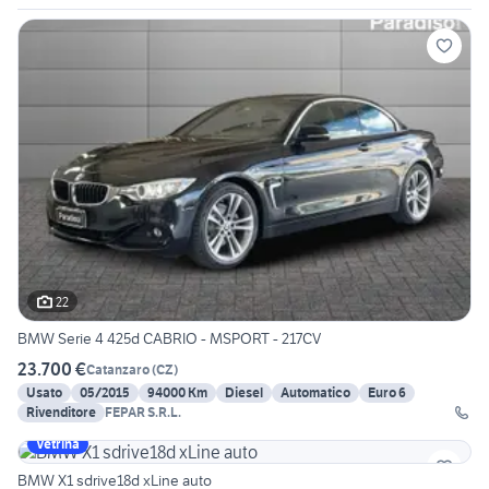
22
BMW Serie 4 425d CABRIO - MSPORT - 217CV
23.700 €
Catanzaro
(
CZ
)
Usato
05/2015
94000 Km
Diesel
Automatico
Euro 6
Rivenditore
FEPAR S.R.L.
Vetrina
BMW X1 sdrive18d xLine auto