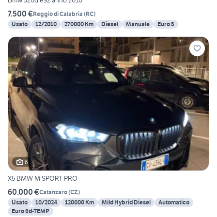
Bmw 320d e92 anno 2010
7.500 €
Reggio di Calabria
(
RC
)
Usato
12/2010
270000 Km
Diesel
Manuale
Euro 5
6
X5 BMW M SPORT PRO
60.000 €
Catanzaro
(
CZ
)
Usato
10/2024
120000 Km
Mild Hybrid Diesel
Automatico
Euro 6d-TEMP