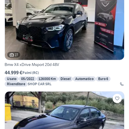
27
Bmw X4 xDrive Msport 20d 48V
44.999 €
Palmi
(
RC
)
Usato
05/2022
126000 Km
Diesel
Automatico
Euro 6
Rivenditore
SHOP CAR SRL