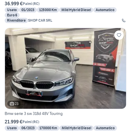
36.999 €
Palmi
(
RC
)
Usato
01/2023
125000 Km
Mild Hybrid Diesel
Automatico
Euro 6
Rivenditore
SHOP CAR SRL
23
Bmw serie 3 sw 318d 48V Touring
21.999 €
Palmi
(
RC
)
Usato
06/2023
170000 Km
Mild Hybrid Diesel
Automatico