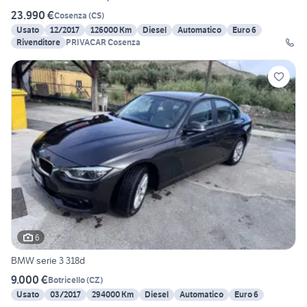
23.990 €
Cosenza
(
CS
)
Usato
12/2017
126000 Km
Diesel
Automatico
Euro 6
Rivenditore
PRIVACAR Cosenza
6
BMW serie 3 318d
9.000 €
Botricello
(
CZ
)
Usato
03/2017
294000 Km
Diesel
Automatico
Euro 6