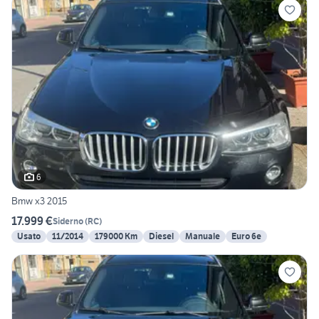
6
Bmw x3 2015
17.999 €
Siderno
(
RC
)
Usato
11/2014
179000 Km
Diesel
Manuale
Euro 6e