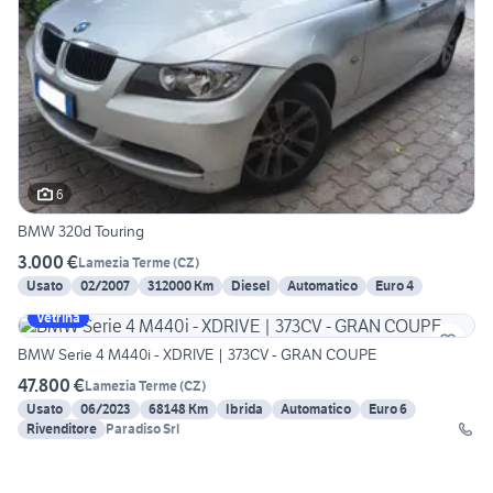
6
BMW 320d Touring
3.000 €
Lamezia Terme
(
CZ
)
Usato
02/2007
312000 Km
Diesel
Automatico
Euro 4
Vetrina
BMW Serie 4 M440i - XDRIVE | 373CV - GRAN COUPE
47.800 €
Lamezia Terme
(
CZ
)
Usato
06/2023
68148 Km
Ibrida
Automatico
Euro 6
Rivenditore
Paradiso Srl