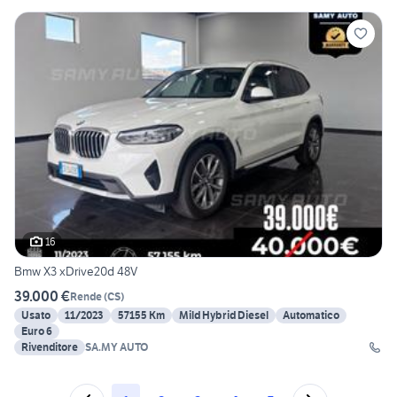
16
Bmw X3 xDrive20d 48V
39.000 €
Rende
(
CS
)
Usato
11/2023
57155 Km
Mild Hybrid Diesel
Automatico
Euro 6
Rivenditore
SA.MY AUTO