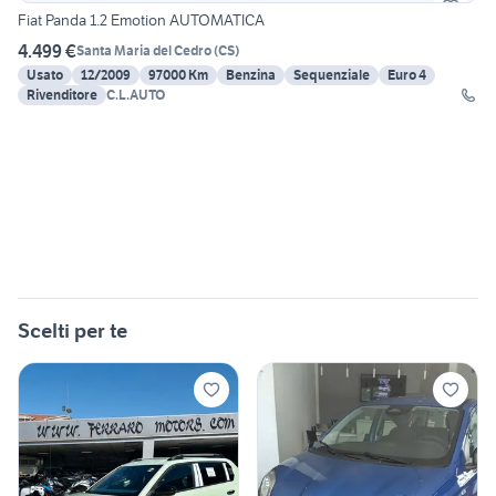
Fiat Panda 1.2 Emotion AUTOMATICA
4.499 €
Santa Maria del Cedro
(
CS
)
Usato
12/2009
97000 Km
Benzina
Sequenziale
Euro 4
Rivenditore
C.L.AUTO
Scelti per te