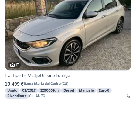
17
Fiat Tipo 1.6 Multijet 5 porte Lounge
10.499 €
Santa Maria del Cedro
(
CS
)
Usato
01/2017
225000 Km
Diesel
Manuale
Euro 6
Rivenditore
C.L.AUTO