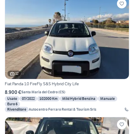
12
Fiat Panda 1.0 FireFly S&S Hybrid City Life
8.900 €
Santa Maria del Cedro
(
CS
)
Usato
07/2022
102000 Km
Mild Hybrid Benzina
Manuale
Euro 6
Rivenditore
Autocentro Ferraro Rental & Tourism Srls