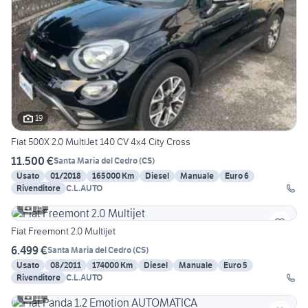
19
Fiat 500X 2.0 MultiJet 140 CV 4x4 City Cross
11.500 €
Santa Maria del Cedro
(
CS
)
Usato
01/2018
165000 Km
Diesel
Manuale
Euro 6
Rivenditore
C.L.AUTO
15
Fiat Freemont 2.0 Multijet
6.499 €
Santa Maria del Cedro
(
CS
)
Usato
08/2011
174000 Km
Diesel
Manuale
Euro 5
Rivenditore
C.L.AUTO
11