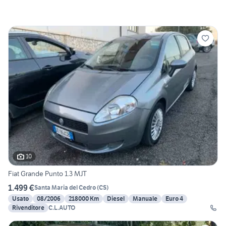
10
Fiat Grande Punto 1.3 MJT
1.499 €
Santa Maria del Cedro
(
CS
)
Usato
08/2006
218000 Km
Diesel
Manuale
Euro 4
Rivenditore
C.L.AUTO