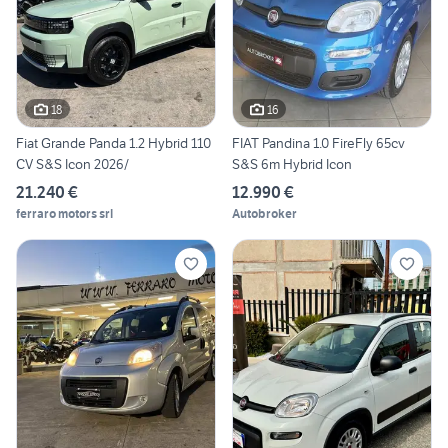
18
16
Fiat Grande Panda 1.2 Hybrid 110
FIAT Pandina 1.0 FireFly 65cv
CV S&S Icon 2026/
S&S 6m Hybrid Icon
21.240 €
12.990 €
ferraro motors srl
Autobroker