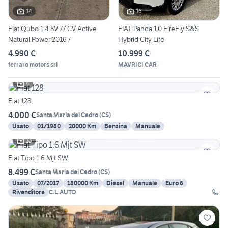
14
16
Fiat Qubo 1.4 8V 77 CV Active
FIAT Panda 1.0 FireFly S&S
Natural Power 2016 /
Hybrid City Life
4.990 €
10.999 €
ferraro motors srl
MAVRICI CAR
4
Fiat 128
4.000 €
Santa Maria del Cedro
(
CS
)
Usato
01/1980
20000 Km
Benzina
Manuale
13
Fiat Tipo 1.6 Mjt SW
8.499 €
Santa Maria del Cedro
(
CS
)
Usato
07/2017
180000 Km
Diesel
Manuale
Euro 6
Rivenditore
C.L.AUTO