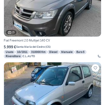
15
Fiat Freemont 2.0 Multijet 140 CV
5.999 €
Santa Maria del Cedro
(
CS
)
Usato
10/2011
310000 Km
Diesel
Manuale
Euro 5
Rivenditore
C.L.AUTO