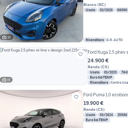
Bianco
(
RC
)
Usato
02/2020
88000
30
Rivenditore
G.R. AUTO
Ford Kuga 2.5 phev s
24.900 €
Rende
(
CS
)
Usato
01/2023
764
Euro 6d-TEMP
15
Rivenditore
Centro Usa
Gruppo Ch
Ford Puma 1.0 ecoboost
19.900 €
Rende
(
CS
)
Usato
03/2024
25586
Euro 6d-TEMP