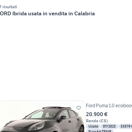
7 risultati
ORD Ibrida usata in vendita in Calabria
Ford Puma 1.0 ecoboost
20.900 €
Rende
(
CS
)
Usato
07/2023
33579
Euro 6d-TEMP