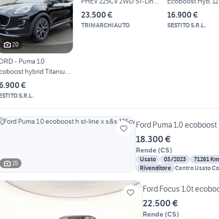
PHEV 225CV 2WD ST-Line
EcoBoost Hyb. 1
Aut
Tit. Des.
23.500 €
16.900 €
TRIMARCHIAUTO
SESTITO S.R.L.
20
ORD - Puma 1.0
coboost hybrid Titanium
&s
6.900 €
ESTITO S.R.L.
Ford Puma 1.0 ecoboost h
18.300 €
Rende
(
CS
)
Usato
03/2023
71261 Km
15
Rivenditore
Centro Usato C
Chiappetta
Ford Focus 1.0t ecoboo
22.500 €
Rende
(
CS
)