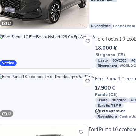
13
Rivenditore
Centro Usato
Chiappetta
Ford Focus 1.0 EcoB
18.000 €
Bisignano
(
CS
)
Usato
03/2023
45
Vetrina
Rivenditore
WORLD C
Ford Puma 1.0 ecob
17.900 €
Rende
(
CS
)
Usato
10/2022
49
Euro 6d-TEMP
Ford Approved
13
Rivenditore
Centro Us
Gruppo C
Ford Puma 1.0 ecoboos