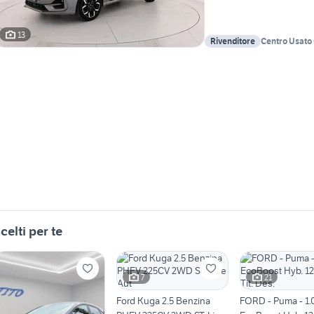
13
Rivenditore
Centro Usato
Chiappetta
celti per te
7
21
Ford Kuga 2.5 Benzina
FORD - Puma - 1.