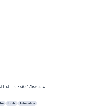
 h st-line x s&s 125cv auto
 Km
Ibrida
Automatico