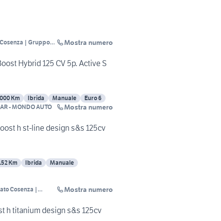
Mostra numero
 Cosenza | Gruppo
oost Hybrid 125 CV 5p. Active S
000 Km
Ibrida
Manuale
Euro 6
Mostra numero
AR - MONDO AUTO
oost h st-line design s&s 125cv
152 Km
Ibrida
Manuale
Mostra numero
ato Cosenza |
hiappetta
t h titanium design s&s 125cv