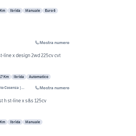
 Km
Ibrida
Manuale
Euro 6
Mostra numero
t-line x design 2wd 225cv cvt
17 Km
Ibrida
Automatico
Mostra numero
to Cosenza |
iappetta
 h st-line x s&s 125cv
 Km
Ibrida
Manuale