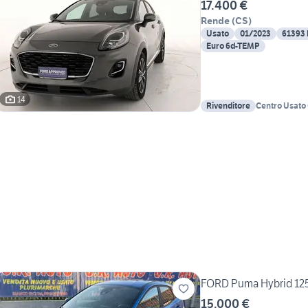
17.400 €
Rende
(
CS
)
Usato
01/2023
61393
Euro 6d-TEMP
14
Rivenditore
Centro Usato
Chiappetta
FORD Puma Hybrid 125
15.000 €