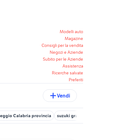
Modelli auto
Magazine
Consigli per la vendita
Negozi e Aziende
Subito per le Aziende
Assistenza
Ricerche salvate
Preferiti
Vendi
 Reggio Calabria provincia
suzuki grand vitara diesel Calabria
au