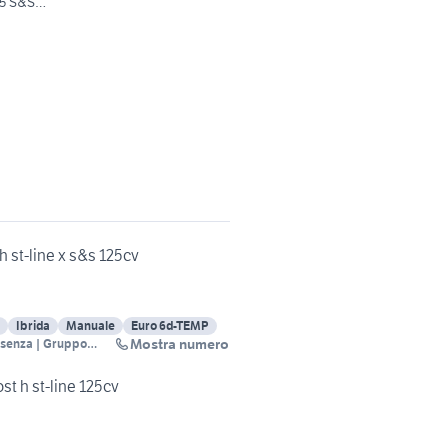
25 S&S
 st-line x s&s 125cv
Ibrida
Manuale
Euro 6d-TEMP
Mostra numero
osenza | Gruppo
st h st-line 125cv