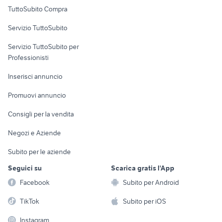
Uffici e Locali
TuttoSubito Compra
commerciali
Servizio TuttoSubito
elettronica
per la casa e la
sports e hobby
Servizio TuttoSubito per
persona
Informatica
Animali
Professionisti
Arredamento e
Console e
Accessori per
Casalinghi
Inserisci annuncio
Videogiochi
animali
Elettrodomestici
Promuovi annuncio
Audio/Video
Musica e Film
Giardino e Fai da te
Consigli per la vendita
Fotografia
Libri e Riviste
Abbigliamento e
Negozi e Aziende
Telefonia
Strumenti Musicali
Accessori
Subito per le aziende
Sports
Tutto per i bambini
Seguici su
Scarica gratis l'App
Biciclette
Facebook
Subito per Android
Collezionismo
TikTok
Subito per iOS
Instagram