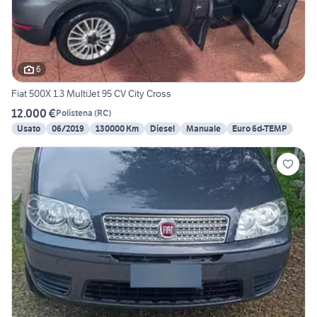
6
Fiat 500X 1.3 MultiJet 95 CV City Cross
12.000 €
Polistena
(
RC
)
Usato
06/2019
130000 Km
Diesel
Manuale
Euro 6d-TEMP