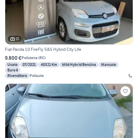
15
Fiat Panda 1.0 FireFly S&S Hybrid City Life
9.800 €
Polistena
(
RC
)
Usato
07/2021
40321 Km
Mild Hybrid Benzina
Manuale
Euro 6
Rivenditore
Poliauto