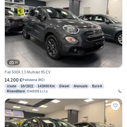
14
Fiat 500X 1.3 MultiJet 95 CV
14.200 €
Polistena
(
RC
)
Usato
10/2022
142900 Km
Diesel
Manuale
Euro 6
Rivenditore
DAGOS s.r.l.s