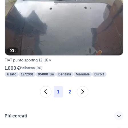
6
FIAT punto sportng 12_16 v
1.000 €
Polistena
(
RC
)
Usato
12/2001
95000 Km
Benzina
Manuale
Euro 3
1
2
Più cercati
Correlati
Richerche simili
Suggerimenti