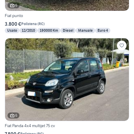
6
Fiat punto
3.800 €
Polistena
(
RC
)
Usato
12/2010
190000 Km
Diesel
Manuale
Euro 4
6
Fiat Panda 4x4 multijet 75 cv
7.800 €
Polistena
(
RC
)