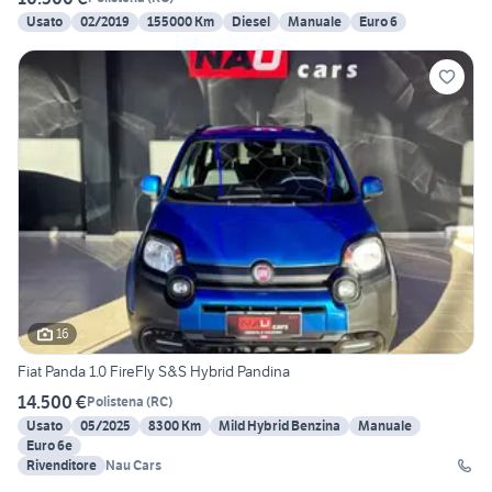
Usato
02/2019
155000 Km
Diesel
Manuale
Euro 6
16
Fiat Panda 1.0 FireFly S&S Hybrid Pandina
14.500 €
Polistena
(
RC
)
Usato
05/2025
8300 Km
Mild Hybrid Benzina
Manuale
Euro 6e
Rivenditore
Nau Cars