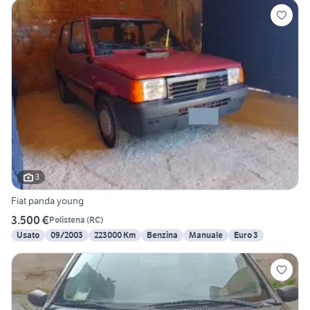
3
Fiat panda young
3.500 €
Polistena
(
RC
)
Usato
09/2003
223000 Km
Benzina
Manuale
Euro 3