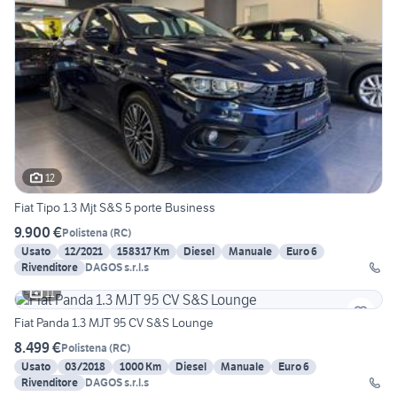
12
Fiat Tipo 1.3 Mjt S&S 5 porte Business
9.900 €
Polistena
(
RC
)
Usato
12/2021
158317 Km
Diesel
Manuale
Euro 6
Rivenditore
DAGOS s.r.l.s
11
Fiat Panda 1.3 MJT 95 CV S&S Lounge
8.499 €
Polistena
(
RC
)
Usato
03/2018
1000 Km
Diesel
Manuale
Euro 6
Rivenditore
DAGOS s.r.l.s