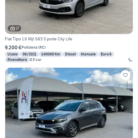
17
Fiat Tipo 1.6 Mjt S&S 5 porte City Life
9.200 €
Polistena
(
RC
)
Usato
06/2021
140000 Km
Diesel
Manuale
Euro 6
Rivenditore
D.F.car