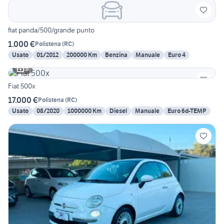
fiat panda/500/grande punto
1.000 €
Polistena
(
RC
)
Usato
01/2012
200000 Km
Benzina
Manuale
Euro 4
6
Fiat 500x
17.000 €
Polistena
(
RC
)
Usato
08/2020
1000000 Km
Diesel
Manuale
Euro 6d-TEMP