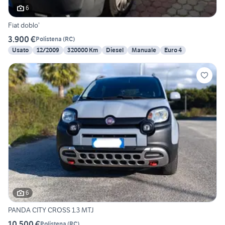
6
Fiat doblo’
3.900 €
Polistena
(
RC
)
Usato
12/2009
320000 Km
Diesel
Manuale
Euro 4
6
PANDA CITY CROSS 1.3 MTJ
10.500 €
Polistena
(
RC
)