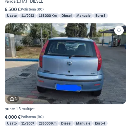
Panda 1.3 MJT DIESEL
6.500 €
Polistena
(
RC
)
Usato
11/2013
163000 Km
Diesel
Manuale
Euro 5
3
punto 1.3 multijet
4.000 €
Polistena
(
RC
)
Usato
11/2007
228000 Km
Diesel
Manuale
Euro 4