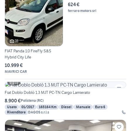
624 €
ferraro motors srl
16
FIAT Panda 1.0 FireFly S&S
Hybrid City Life
10.999 €
MAVRICI CAR
13
Fiat Doblo Doblò 1.3 MJT PC-TN Cargo Lamierato
8.900 €
Polistena
(
RC
)
Usato
01/2017
165164 Km
Diesel
Manuale
Euro 6
Rivenditore
DAGOS s.r.l.s