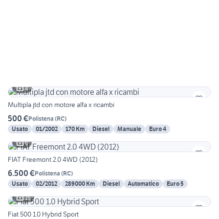
4
Multipla jtd con motore alfa x ricambi
500 €
Polistena
(
RC
)
Usato
01/2002
170 Km
Diesel
Manuale
Euro 4
6
FIAT Freemont 2.0 4WD (2012)
6.500 €
Polistena
(
RC
)
Usato
02/2012
289000 Km
Diesel
Automatico
Euro 5
15
Fiat 500 1.0 Hybrid Sport