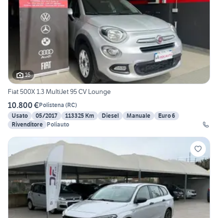
16
Fiat 500X 1.3 MultiJet 95 CV Lounge
10.800 €
Polistena
(
RC
)
Usato
05/2017
113325 Km
Diesel
Manuale
Euro 6
Rivenditore
Poliauto