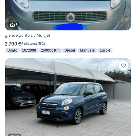
5
grande punto 1.3 Multijet
2.700 €
Polistena
(
RC
)
Usato
10/2008
250000 Km
Diesel
Manuale
Euro 4