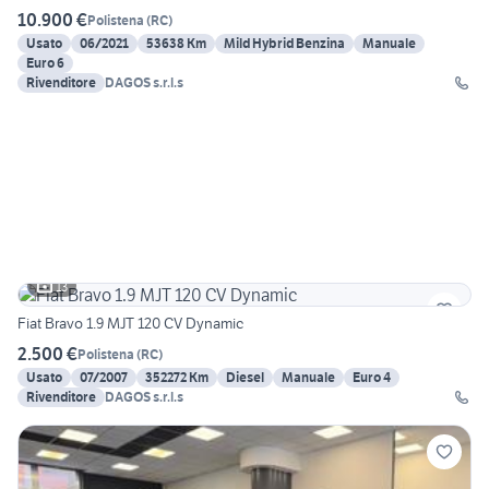
10.900 €
Polistena
(
RC
)
Usato
06/2021
53638 Km
Mild Hybrid Benzina
Manuale
Euro 6
Rivenditore
DAGOS s.r.l.s
13
Fiat Bravo 1.9 MJT 120 CV Dynamic
2.500 €
Polistena
(
RC
)
Usato
07/2007
352272 Km
Diesel
Manuale
Euro 4
Rivenditore
DAGOS s.r.l.s