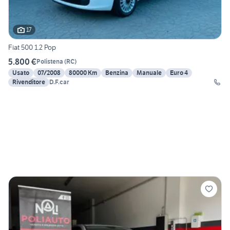
17
Fiat 500 1.2 Pop
5.800 €
Polistena
(
RC
)
Usato
07/2008
80000 Km
Benzina
Manuale
Euro 4
Rivenditore
D.F.car