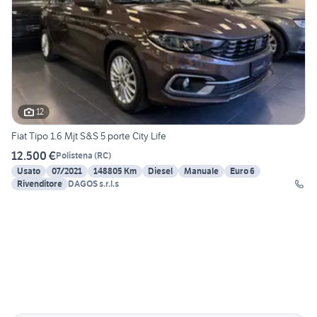
12
Fiat Tipo 1.6 Mjt S&S 5 porte City Life
12.500 €
Polistena
(
RC
)
Usato
07/2021
148805 Km
Diesel
Manuale
Euro 6
Rivenditore
DAGOS s.r.l.s