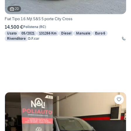
20
Fiat Tipo 1.6 Mjt S&S 5 porte City Cross
14.500 €
Polistena
(
RC
)
Usato
05/2021
131266 Km
Diesel
Manuale
Euro 6
Rivenditore
D.F.car