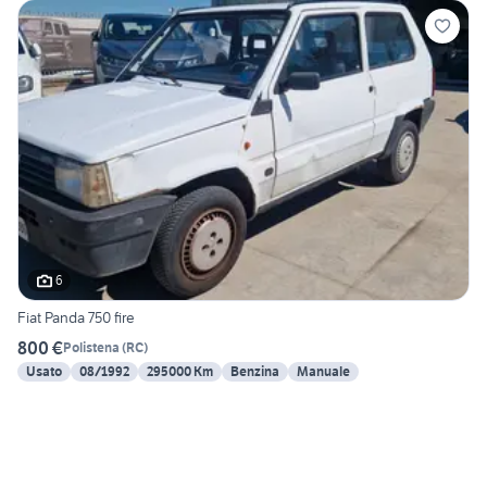
6
Fiat Panda 750 fire
800 €
Polistena
(
RC
)
Usato
08/1992
295000 Km
Benzina
Manuale