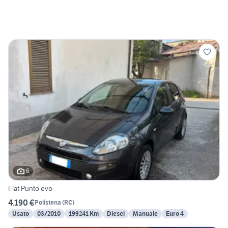
6
Fiat Punto evo
4.190 €
Polistena
(
RC
)
Usato
03/2010
199241 Km
Diesel
Manuale
Euro 4