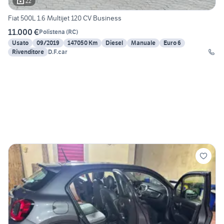
22
Fiat 500L 1.6 Multijet 120 CV Business
11.000 €
Polistena
(
RC
)
Usato
09/2019
147050 Km
Diesel
Manuale
Euro 6
Rivenditore
D.F.car