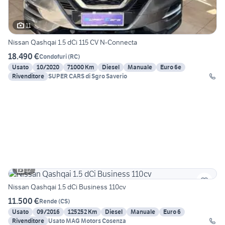
11
Nissan Qashqai 1.5 dCi 115 CV N-Connecta
18.490 €
Condofuri
(
RC
)
Usato
10/2020
71000 Km
Diesel
Manuale
Euro 6e
Rivenditore
SUPER CARS di Sgro Saverio
12
Nissan Qashqai 1.5 dCi Business 110cv
11.500 €
Rende
(
CS
)
Usato
09/2016
125252 Km
Diesel
Manuale
Euro 6
Rivenditore
Usato MAG Motors Cosenza