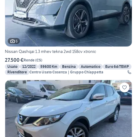
6
Nissan Qashqai 1.3 mhev tekna 2wd 158cv xtronic
27.500 €
Rende
(
CS
)
Usato
12/2022
59600 Km
Benzina
Automatico
Euro 6d-TEMP
Rivenditore
Centro Usato Cosenza | Gruppo Chiappetta