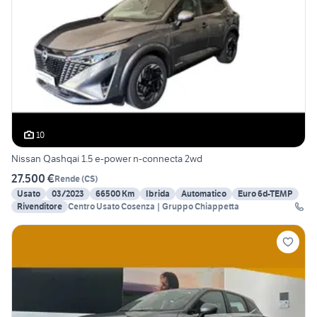
10
Nissan Qashqai 1.5 e-power n-connecta 2wd
27.500 €
Rende
(
CS
)
Usato
03/2023
66500 Km
Ibrida
Automatico
Euro 6d-TEMP
Rivenditore
Centro Usato Cosenza | Gruppo Chiappetta