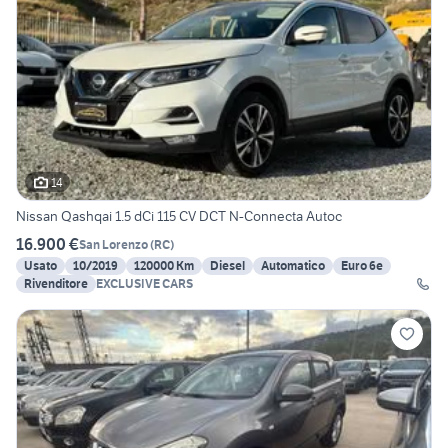
14
Nissan Qashqai 1.5 dCi 115 CV DCT N-Connecta Autoc
16.900 €
San Lorenzo
(
RC
)
Usato
10/2019
120000 Km
Diesel
Automatico
Euro 6e
Rivenditore
EXCLUSIVE CARS