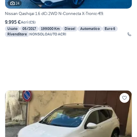
24
Nissan Qashqai 1.6 dCi 2WD N-Connecta X-Tronic-€9.
9.995 €
Acri
(
CS
)
Usato
05/2017
199000 Km
Diesel
Automatico
Euro 6
Rivenditore
NONSOLOAUTO ACRI