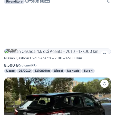
Rivenditore
AUTOSUD BRIZZI
6
Nissan Qashqai 1.5 dCi Acenta – 2010 – 127.000 km
8.500 €
Crotone
(
KR
)
Usato
08/2010
127000 Km
Diesel
Manuale
Euro 4