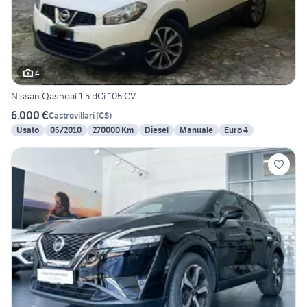
4
Nissan Qashqai 1.5 dCi 105 CV
6.000 €
Castrovillari
(
CS
)
Usato
05/2010
270000 Km
Diesel
Manuale
Euro 4