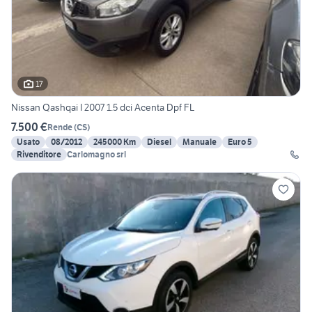
17
Nissan Qashqai I 2007 1.5 dci Acenta Dpf FL
7.500 €
Rende
(
CS
)
Usato
08/2012
245000 Km
Diesel
Manuale
Euro 5
Rivenditore
Carlomagno srl