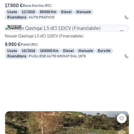
17.900 €
Bova Marina
(
RC
)
Usato
12/2019
89000 Km
Diesel
Manuale
Rivenditore
AUTO PRATICO'
30
Nissan Qashqai 1.5 dCi 110CV (Finanziabile)
9.990 €
Palmi
(
RC
)
Usato
10/2016
160000 Km
Diesel
Manuale
Euro 6b
Rivenditore
PUGLIESE AUTO GROUP DAL 1978