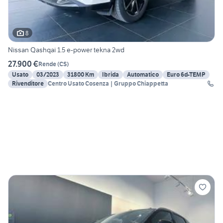
8
Nissan Qashqai 1.5 e-power tekna 2wd
27.900 €
Rende
(
CS
)
Usato
03/2023
31800 Km
Ibrida
Automatico
Euro 6d-TEMP
Rivenditore
Centro Usato Cosenza | Gruppo Chiappetta