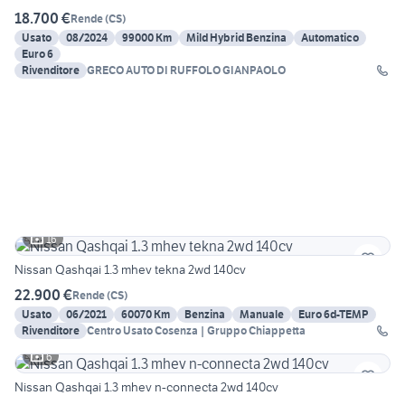
18.700 €
Rende
(
CS
)
Usato
08/2024
99000 Km
Mild Hybrid Benzina
Automatico
Euro 6
Rivenditore
GRECO AUTO DI RUFFOLO GIANPAOLO
16
Nissan Qashqai 1.3 mhev tekna 2wd 140cv
22.900 €
Rende
(
CS
)
Usato
06/2021
60070 Km
Benzina
Manuale
Euro 6d-TEMP
Rivenditore
Centro Usato Cosenza | Gruppo Chiappetta
6
Nissan Qashqai 1.3 mhev n-connecta 2wd 140cv