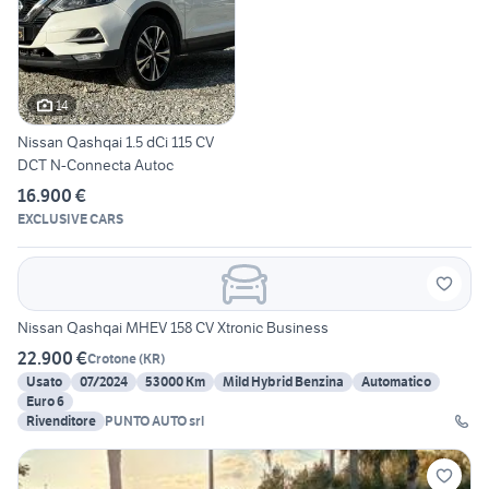
14
Nissan Qashqai 1.5 dCi 115 CV
DCT N-Connecta Autoc
16.900 €
EXCLUSIVE CARS
Nissan Qashqai MHEV 158 CV Xtronic Business
22.900 €
Crotone
(
KR
)
Usato
07/2024
53000 Km
Mild Hybrid Benzina
Automatico
Euro 6
Rivenditore
PUNTO AUTO srl