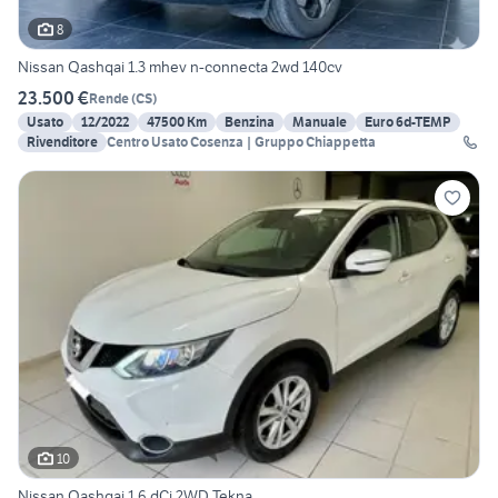
8
Nissan Qashqai 1.3 mhev n-connecta 2wd 140cv
23.500 €
Rende
(
CS
)
Usato
12/2022
47500 Km
Benzina
Manuale
Euro 6d-TEMP
Rivenditore
Centro Usato Cosenza | Gruppo Chiappetta
10
Nissan Qashqai 1.6 dCi 2WD Tekna