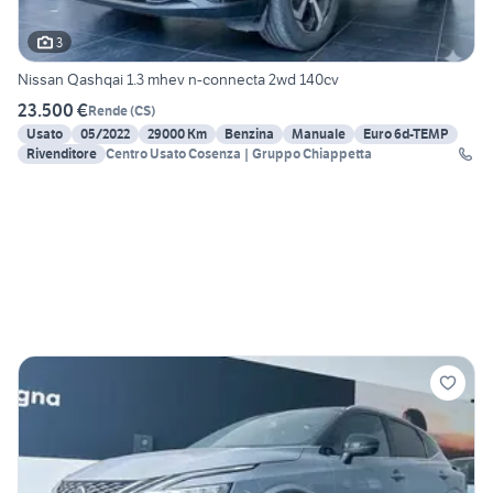
3
Nissan Qashqai 1.3 mhev n-connecta 2wd 140cv
23.500 €
Rende
(
CS
)
Usato
05/2022
29000 Km
Benzina
Manuale
Euro 6d-TEMP
Rivenditore
Centro Usato Cosenza | Gruppo Chiappetta