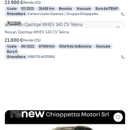
23.900 €
Rende
(
CS
)
Usato
07/2023
28405 Km
Benzina
Manuale
Euro 6d-TEMP
Rivenditore
Centro Usato Cosenza | Gruppo Chiappetta
20
Nissan Qashqai MHEV 140 CV Tekna
21.000 €
Rende
(
CS
)
Usato
09/2022
67000 Km
Mild Hybrid Benzina
Manuale
Euro 6
Rivenditore
PERITO MOTORS