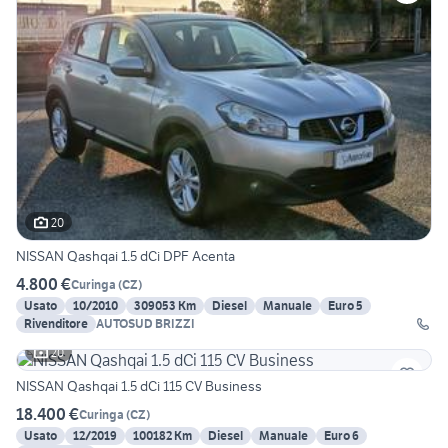
20
NISSAN Qashqai 1.5 dCi DPF Acenta
4.800 €
Curinga
(
CZ
)
Usato
10/2010
309053 Km
Diesel
Manuale
Euro 5
Rivenditore
AUTOSUD BRIZZI
20
NISSAN Qashqai 1.5 dCi 115 CV Business
18.400 €
Curinga
(
CZ
)
Usato
12/2019
100182 Km
Diesel
Manuale
Euro 6