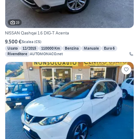
19
NISSAN Qashqai 1.6 DIG-T Acenta
9.500 €
Scalea
(
CS
)
Usato
12/2015
110000 Km
Benzina
Manuale
Euro 6
Rivenditore
AUTOMONACO.net