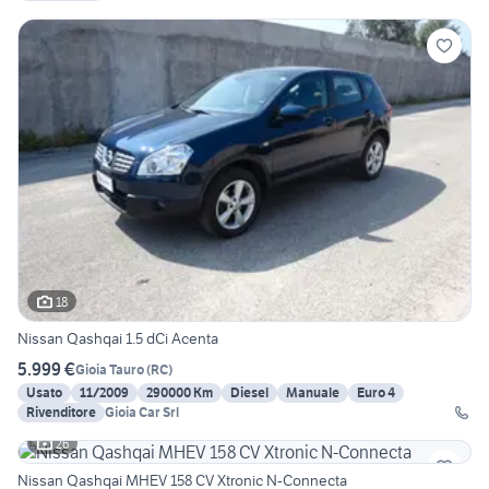
18
Nissan Qashqai 1.5 dCi Acenta
5.999 €
Gioia Tauro
(
RC
)
Usato
11/2009
290000 Km
Diesel
Manuale
Euro 4
Rivenditore
Gioia Car Srl
26
Nissan Qashqai MHEV 158 CV Xtronic N-Connecta