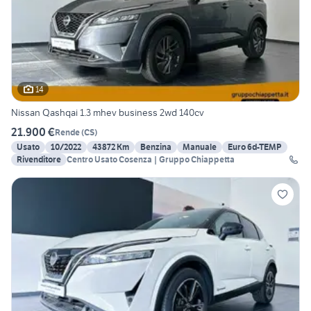
14
Nissan Qashqai 1.3 mhev business 2wd 140cv
21.900 €
Rende
(
CS
)
Usato
10/2022
43872 Km
Benzina
Manuale
Euro 6d-TEMP
Rivenditore
Centro Usato Cosenza | Gruppo Chiappetta