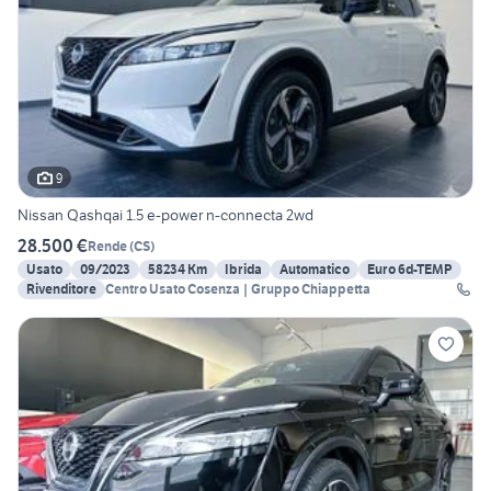
9
Nissan Qashqai 1.5 e-power n-connecta 2wd
28.500 €
Rende
(
CS
)
Usato
09/2023
58234 Km
Ibrida
Automatico
Euro 6d-TEMP
Rivenditore
Centro Usato Cosenza | Gruppo Chiappetta