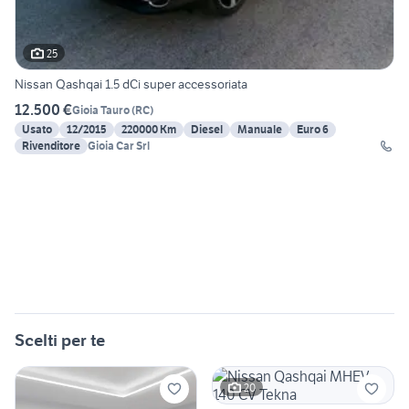
25
Nissan Qashqai 1.5 dCi super accessoriata
12.500 €
Gioia Tauro
(
RC
)
Usato
12/2015
220000 Km
Diesel
Manuale
Euro 6
Rivenditore
Gioia Car Srl
Scelti per te
20