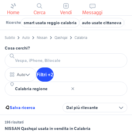
Home
Cerca
Vendi
Messaggi
smart usata reggio calabria
auto usate cittanova
fi
Ricerche
Subito
Auto
Nissan
Qashqai
Calabria
Cosa cerchi?
Filtri +2
Auto
Salva ricerca
Dal più rilevante
196 risultati
NISSAN Qashqai usata in vendita in Calabria