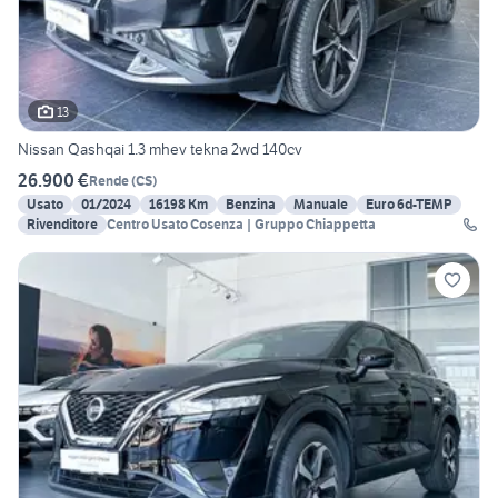
13
Nissan Qashqai 1.3 mhev tekna 2wd 140cv
26.900 €
Rende
(
CS
)
Usato
01/2024
16198 Km
Benzina
Manuale
Euro 6d-TEMP
Rivenditore
Centro Usato Cosenza | Gruppo Chiappetta