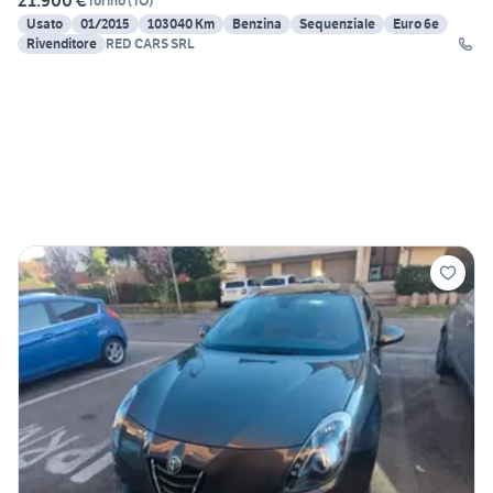
21.900 €
Torino
(
TO
)
Usato
01/2015
103040 Km
Benzina
Sequenziale
Euro 6e
Rivenditore
RED CARS SRL