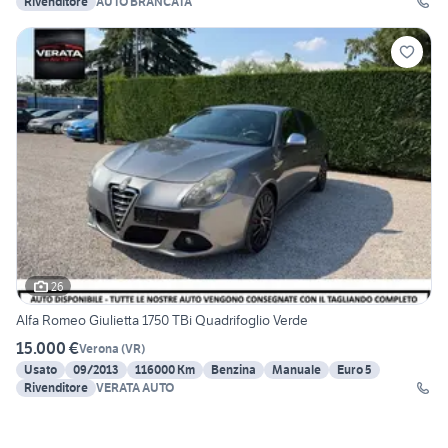
Rivenditore
AUTO BRANCATA
26
Alfa Romeo Giulietta 1750 TBi Quadrifoglio Verde
15.000 €
Verona
(
VR
)
Usato
09/2013
116000 Km
Benzina
Manuale
Euro 5
Rivenditore
VERATA AUTO