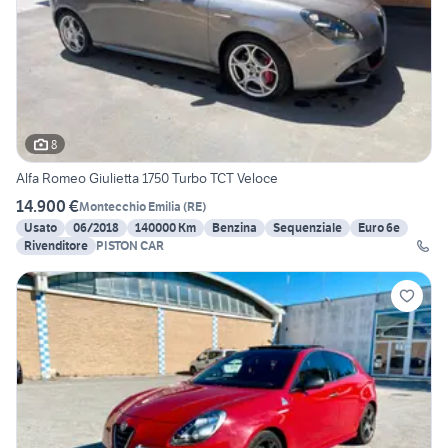
8
Alfa Romeo Giulietta 1750 Turbo TCT Veloce
14.900 €
Montecchio Emilia
(
RE
)
Usato
06/2018
140000 Km
Benzina
Sequenziale
Euro 6e
Rivenditore
PISTON CAR