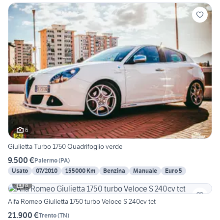
6
Giulietta Turbo 1750 Quadrifoglio verde
9.500 €
Palermo
(
PA
)
Usato
07/2010
155000 Km
Benzina
Manuale
Euro 5
8
Alfa Romeo Giulietta 1750 turbo Veloce S 240cv tct
21.900 €
Trento
(
TN
)