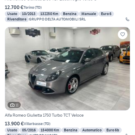
12.700 €
Torino
(
TO
)
Usato
10/2013
132250 Km
Benzina
Manuale
Euro 6
Rivenditore
GRUPPO DELTA AUTOMOBILI SRL
11
Alfa Romeo Giulietta 1750 Turbo TCT Veloce
13.900 €
Villarbasse
(
TO
)
Usato
05/2016
154000 Km
Benzina
Automatico
Euro 6b