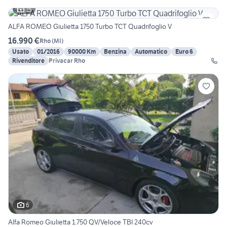
15
ALFA ROMEO Giulietta 1750 Turbo TCT Quadrifoglio V
16.990 €
Rho
(
MI
)
Usato
01/2016
90000 Km
Benzina
Automatico
Euro 6
Rivenditore
Privacar Rho
6
Alfa Romeo Giulietta 1.750 QV/Veloce TBI 240cv