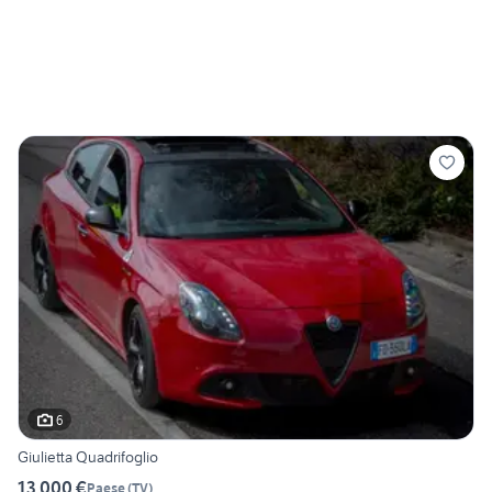
6
Giulietta Quadrifoglio
13.000 €
Paese
(
TV
)