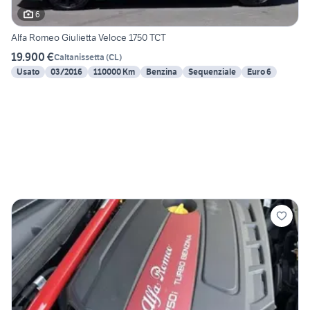
6
Alfa Romeo Giulietta Veloce 1750 TCT
19.900 €
Caltanissetta
(
CL
)
Usato
03/2016
110000 Km
Benzina
Sequenziale
Euro 6