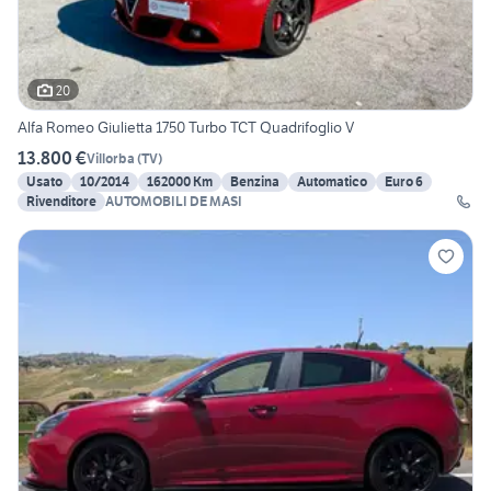
20
Alfa Romeo Giulietta 1750 Turbo TCT Quadrifoglio V
13.800 €
Villorba
(
TV
)
Usato
10/2014
162000 Km
Benzina
Automatico
Euro 6
Rivenditore
AUTOMOBILI DE MASI