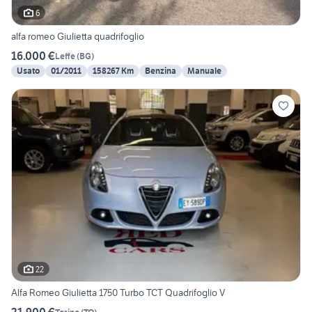
6
alfa romeo Giulietta quadrifoglio
16.000 €
Leffe
(
BG
)
Usato
01/2011
158267 Km
Benzina
Manuale
22
Alfa Romeo Giulietta 1750 Turbo TCT Quadrifoglio V