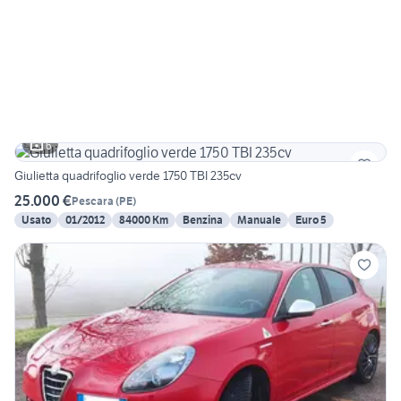
6
Giulietta quadrifoglio verde 1750 TBI 235cv
25.000 €
Pescara
(
PE
)
Usato
01/2012
84000 Km
Benzina
Manuale
Euro 5