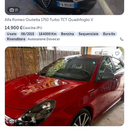
15
Alfa Romeo Giulietta 1750 Turbo TCT Quadrifoglio V
14.900 €
Cascina
(
PI
)
Usato
08/2015
184000 Km
Benzina
Sequenziale
Euro 6e
Rivenditore
Autosalone Dovocar
6