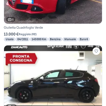
6
Giulietta Quadrifoglio Verde
13.000 €
Reggiolo
(
RE
)
Usato
04/2011
143000 Km
Benzina
Manuale
Euro 6