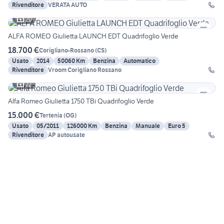
Rivenditore
VERATA AUTO
20
ALFA ROMEO Giulietta LAUNCH EDT Quadrifoglio Verde
18.700 €
Corigliano-Rossano
(
CS
)
Usato
2014
50060 Km
Benzina
Automatico
Rivenditore
Vroom Corigliano Rossano
22
Alfa Romeo Giulietta 1750 TBi Quadrifoglio Verde
15.000 €
Tertenia
(
OG
)
Usato
05/2011
126000 Km
Benzina
Manuale
Euro 5
Rivenditore
AP autousate