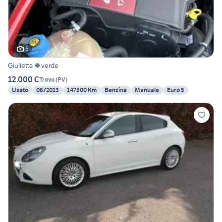
6
Giulietta 🍀verde
12.000 €
Trovo
(
PV
)
Usato
06/2013
147500 Km
Benzina
Manuale
Euro 5