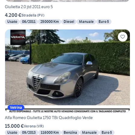
Giulietta 2.0 jtd 2011 euro 5
4.200 €
Stradella
(
PV
)
Usato
06/2011
250000 Km
Diesel
Manuale
Euro 5
Vetrina
Alfa Romeo Giulietta 1750 TBi Quadrifoglio Verde
15.000 €
Verona
(
VR
)
Usato
09/2013
116000 Km
Benzina
Manuale
Euro 5