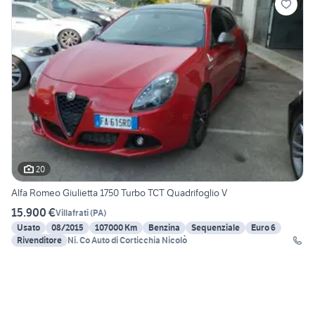
20
Alfa Romeo Giulietta 1750 Turbo TCT Quadrifoglio V
15.900 €
Villafrati
(
PA
)
Usato
08/2015
107000 Km
Benzina
Sequenziale
Euro 6
Rivenditore
Ni. Co Auto di Corticchia Nicolò