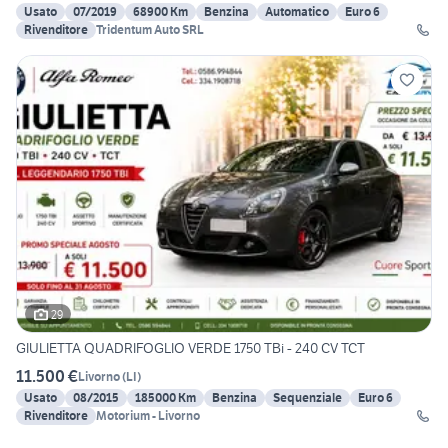
Usato
07/2019
68900 Km
Benzina
Automatico
Euro 6
Rivenditore
Tridentum Auto SRL
29
GIULIETTA QUADRIFOGLIO VERDE 1750 TBi - 240 CV TCT
11.500 €
Livorno
(
LI
)
Usato
08/2015
185000 Km
Benzina
Sequenziale
Euro 6
Rivenditore
Motorium - Livorno