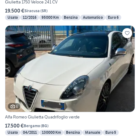
Giulietta 1750 Veloce 241 CV
19.500 €
Siracusa
(
SR
)
Usato
12/2016
95000 Km
Benzina
Automatico
Euro 6
6
Alfa Romeo Giulietta Quadrifoglio verde
17.500 €
Bergamo
(
BG
)
Usato
04/2011
130000 Km
Benzina
Manuale
Euro 5