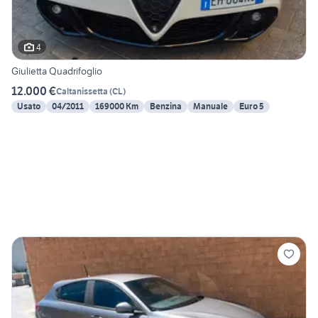
4
Giulietta Quadrifoglio
12.000 €
Caltanissetta
(
CL
)
Usato
04/2011
169000 Km
Benzina
Manuale
Euro 5