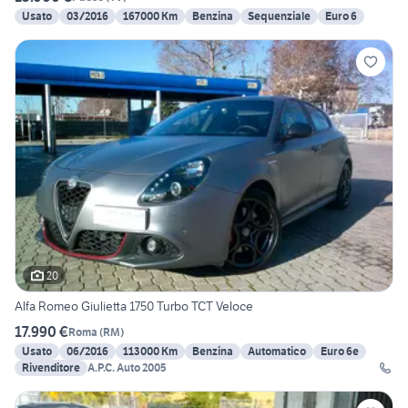
Usato
03/2016
167000 Km
Benzina
Sequenziale
Euro 6
20
Alfa Romeo Giulietta 1750 Turbo TCT Veloce
17.990 €
Roma
(
RM
)
Usato
06/2016
113000 Km
Benzina
Automatico
Euro 6e
Rivenditore
A.P.C. Auto 2005