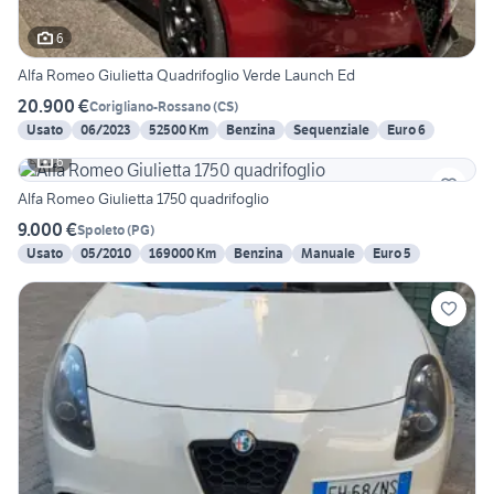
6
Alfa Romeo Giulietta Quadrifoglio Verde Launch Ed
20.900 €
Corigliano-Rossano
(
CS
)
Usato
06/2023
52500 Km
Benzina
Sequenziale
Euro 6
6
Alfa Romeo Giulietta 1750 quadrifoglio
9.000 €
Spoleto
(
PG
)
Usato
05/2010
169000 Km
Benzina
Manuale
Euro 5