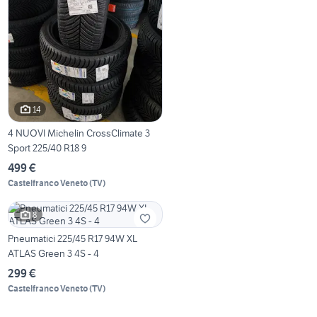
14
4 NUOVI Michelin CrossClimate 3
Sport 225/40 R18 9
499 €
Castelfranco Veneto
(
TV
)
8
Pneumatici 225/45 R17 94W XL
ATLAS Green 3 4S - 4
299 €
Castelfranco Veneto
(
TV
)