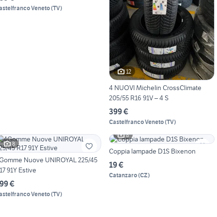
astelfranco Veneto
(
TV
)
12
4 NUOVI Michelin CrossClimate
205/55 R16 91V – 4 S
399 €
Castelfranco Veneto
(
TV
)
8
8
Coppia lampade D1S Bixenon
Gomme Nuove UNIROYAL 225/45
19 €
17 91Y Estive
Catanzaro
(
CZ
)
99 €
astelfranco Veneto
(
TV
)