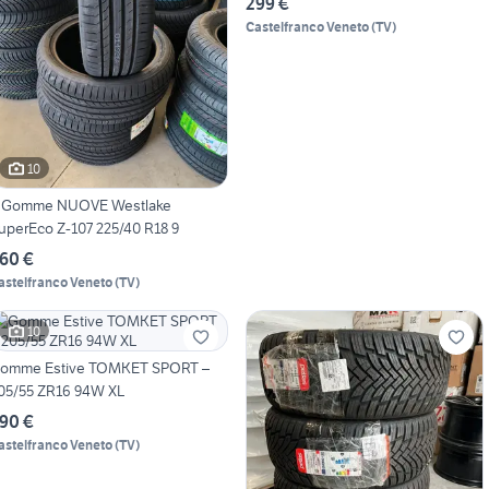
299 €
Castelfranco Veneto
(
TV
)
10
 Gomme NUOVE Westlake
uperEco Z-107 225/40 R18 9
60 €
astelfranco Veneto
(
TV
)
10
omme Estive TOMKET SPORT –
05/55 ZR16 94W XL
90 €
astelfranco Veneto
(
TV
)