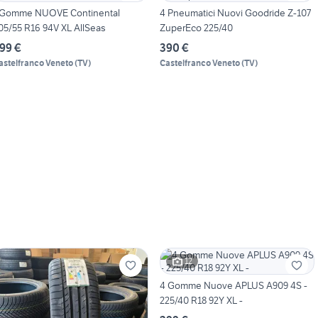
Gomme NUOVE Continental
4 Pneumatici Nuovi Goodride Z-107
05/55 R16 94V XL AllSeas
ZuperEco 225/40
99 €
390 €
astelfranco Veneto
(
TV
)
Castelfranco Veneto
(
TV
)
12
4 Gomme Nuove APLUS A909 4S -
225/40 R18 92Y XL -