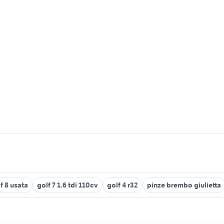
f 8 usata
golf 7 1.6 tdi 110cv
golf 4 r32
pinze brembo giulietta