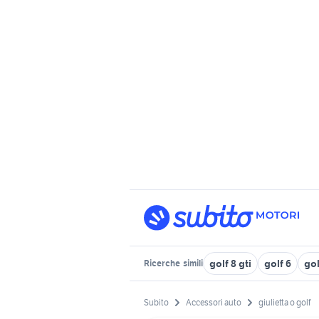
golf 8 gti
golf 6
gol
Ricerche
simili
Subito
Accessori auto
giulietta o golf