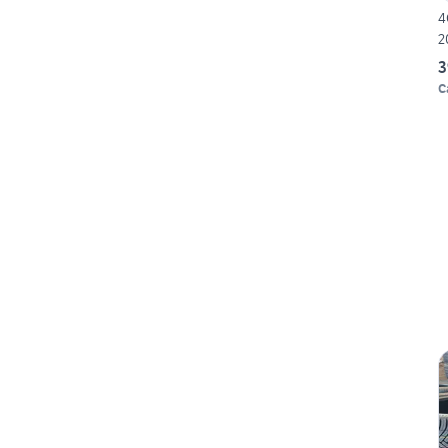
4
2
3
C