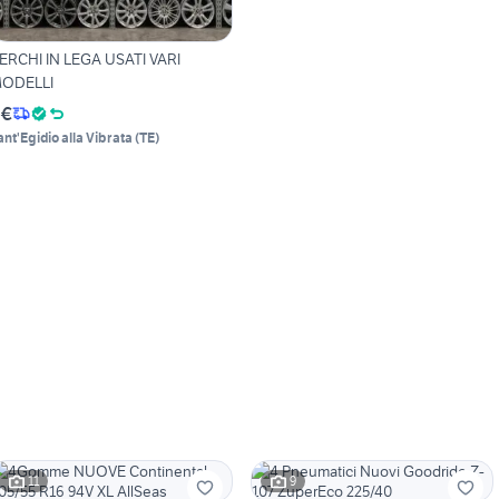
ERCHI IN LEGA USATI VARI
ODELLI
 €
ant'Egidio alla Vibrata
(
TE
)
11
9