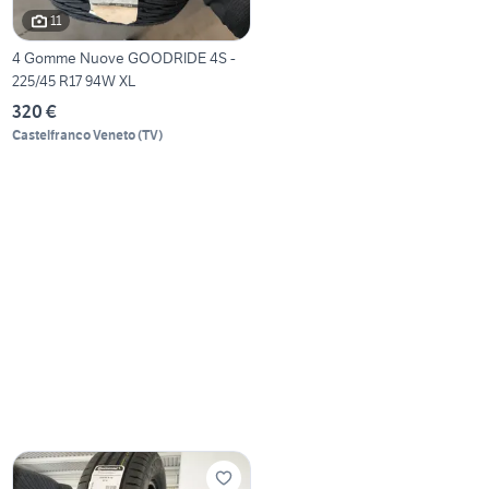
11
4 Gomme Nuove GOODRIDE 4S -
225/45 R17 94W XL
320 €
Castelfranco Veneto
(
TV
)