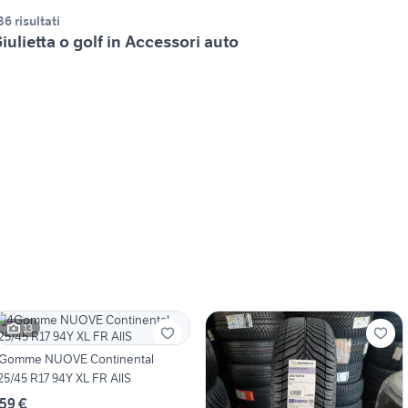
36 risultati
iulietta o golf in Accessori auto
13
Gomme NUOVE Continental
25/45 R17 94Y XL FR AllS
59 €