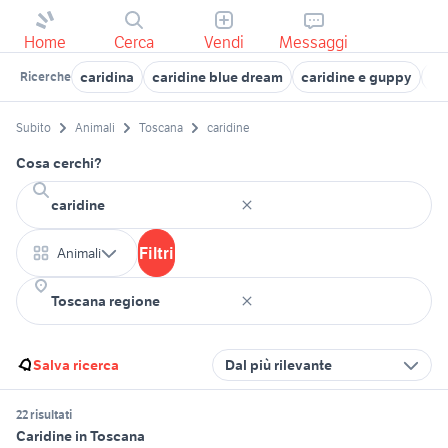
Home
Cerca
Vendi
Messaggi
caridina
caridine blue dream
caridine e guppy
ca
Ricerche
Subito
Animali
Toscana
caridine
Cosa cerchi?
Filtri
Animali
Salva ricerca
Dal più rilevante
22 risultati
Caridine in Toscana