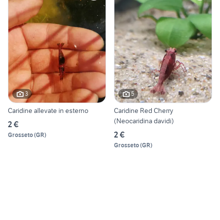
3
5
Caridine allevate in esterno
Caridine Red Cherry
(Neocaridina davidi)
2 €
2 €
Grosseto
(
GR
)
Grosseto
(
GR
)