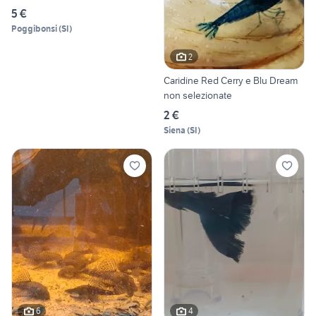
5 €
Poggibonsi
(
SI
)
2
Caridine Red Cerry e Blu Dream
non selezionate
2 €
Siena
(
SI
)
6
4