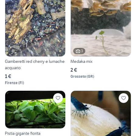
3
Gamberetti red cherry e lumache
Medaka mix
acquario
2 €
1 €
Grosseto
(
GR
)
Firenze
(
FI
)
Pistia gigante fiorita