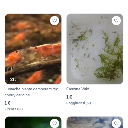
6
Lumache piante gamberetti red
Caridine Wild
cherry caridine
1 €
1 €
Poggibonsi
(
SI
)
Firenze
(
FI
)