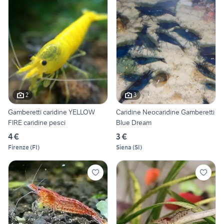
2
3
Gamberetti caridine YELLOW
Caridine Neocaridine Gamberetti
FIRE caridine pesci
Blue Dream
4 €
3 €
Firenze
(
FI
)
Siena
(
SI
)