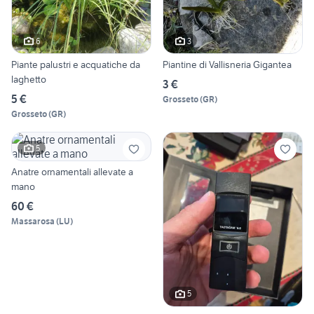
6
3
Piante palustri e acquatiche da
Piantine di Vallisneria Gigantea
laghetto
3 €
5 €
Grosseto
(
GR
)
Grosseto
(
GR
)
5
Anatre ornamentali allevate a
mano
60 €
Massarosa
(
LU
)
5