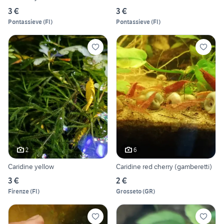
3 €
3 €
Pontassieve
(
FI
)
Pontassieve
(
FI
)
2
6
Caridine yellow
Caridine red cherry (gamberetti)
3 €
2 €
Firenze
(
FI
)
Grosseto
(
GR
)