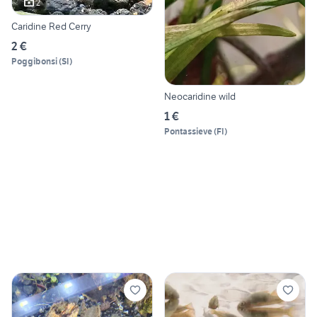
2
Caridine Red Cerry
2 €
Poggibonsi
(
SI
)
Neocaridine wild
1 €
Pontassieve
(
FI
)