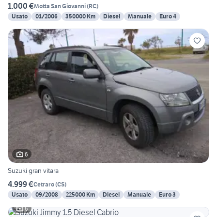
1.000 €
Motta San Giovanni
(
RC
)
Usato
01/2006
350000 Km
Diesel
Manuale
Euro 4
6
Suzuki gran vitara
4.999 €
Cetraro
(
CS
)
Usato
09/2008
225000 Km
Diesel
Manuale
Euro 3
6