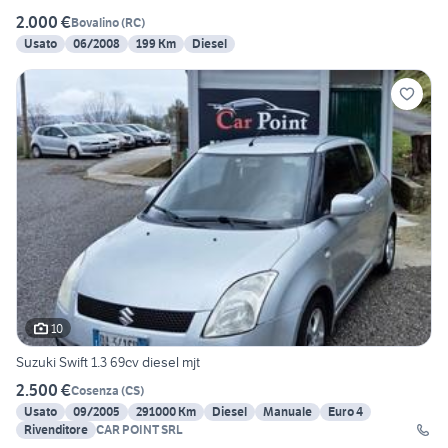
2.000 €
Bovalino
(
RC
)
Usato
06/2008
199 Km
Diesel
10
Suzuki Swift 1.3 69cv diesel mjt
2.500 €
Cosenza
(
CS
)
Usato
09/2005
291000 Km
Diesel
Manuale
Euro 4
Rivenditore
CAR POINT SRL