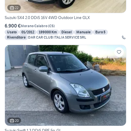
22
Suzuki SX4 2.0 DDiS 16V 4WD Outdoor Line GLX
6.900 €
Morano Calabro
(
CS
)
Usato
01/2012
199000 Km
Diesel
Manuale
Euro 5
Rivenditore
DAR CAR CLUB ITALIA SERVICE SRL
20
Suzuki Swift 1.3 DDiS DPF 5p. GL