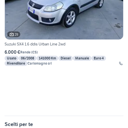
29
Suzuki SX4 1.6 ddis Urban Line 2wd
6.000 €
Rende
(
CS
)
Usato
06/2008
141000 Km
Diesel
Manuale
Euro 4
Rivenditore
Carlomagno srl
Scelti per te