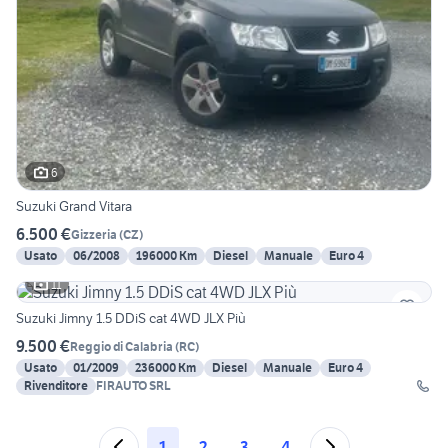
6
Suzuki Grand Vitara
6.500 €
Gizzeria
(
CZ
)
Usato
06/2008
196000 Km
Diesel
Manuale
Euro 4
11
Suzuki Jimny 1.5 DDiS cat 4WD JLX Più
9.500 €
Reggio di Calabria
(
RC
)
Usato
01/2009
236000 Km
Diesel
Manuale
Euro 4
Rivenditore
FIRAUTO SRL
1
2
3
4