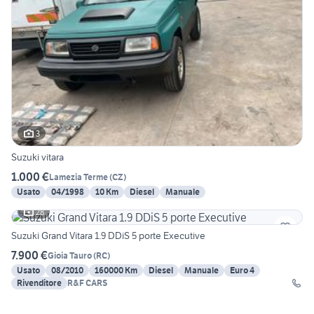
3
Suzuki vitara
1.000 €
Lamezia Terme
(
CZ
)
Usato
04/1998
10 Km
Diesel
Manuale
28
Suzuki Grand Vitara 1.9 DDiS 5 porte Executive
7.900 €
Gioia Tauro
(
RC
)
Usato
08/2010
160000 Km
Diesel
Manuale
Euro 4
Rivenditore
R&F CARS