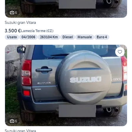
6
Suzuki gran Vitara
3.500 €
Lamezia Terme
(
CZ
)
Usato
04/2006
263104 Km
Diesel
Manuale
Euro 4
6
Suzuki gran Vitara