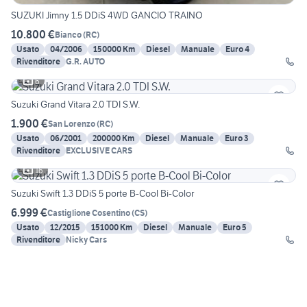
SUZUKI Jimny 1.5 DDiS 4WD GANCIO TRAINO
10.800 €
Bianco
(
RC
)
Usato
04/2006
150000 Km
Diesel
Manuale
Euro 4
Rivenditore
G.R. AUTO
6
Suzuki Grand Vitara 2.0 TDI S.W.
1.900 €
San Lorenzo
(
RC
)
Usato
06/2001
200000 Km
Diesel
Manuale
Euro 3
Rivenditore
EXCLUSIVE CARS
16
Suzuki Swift 1.3 DDiS 5 porte B-Cool Bi-Color
6.999 €
Castiglione Cosentino
(
CS
)
Usato
12/2015
151000 Km
Diesel
Manuale
Euro 5
Rivenditore
Nicky Cars