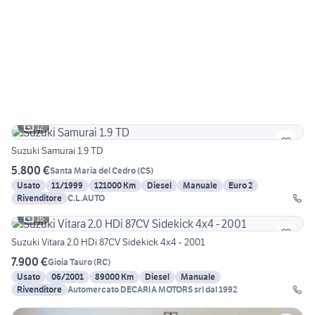
12
Suzuki Samurai 1.9 TD
5.800 €
Santa Maria del Cedro
(
CS
)
Usato
11/1999
121000 Km
Diesel
Manuale
Euro 2
Rivenditore
C.L.AUTO
16
Suzuki Vitara 2.0 HDi 87CV Sidekick 4x4 - 2001
7.900 €
Gioia Tauro
(
RC
)
Usato
06/2001
89000 Km
Diesel
Manuale
Rivenditore
Automercato DECARIA MOTORS srl dal 1992