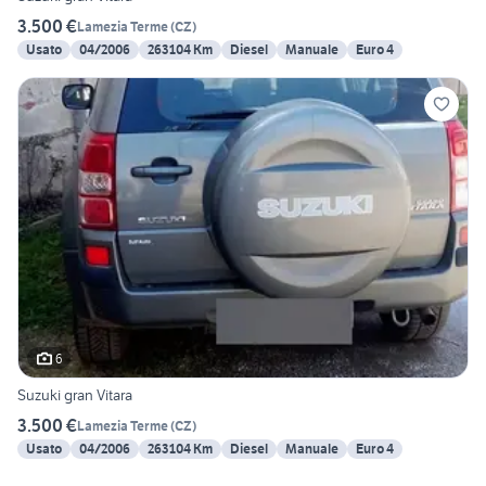
3.500 €
Lamezia Terme
(
CZ
)
Usato
04/2006
263104 Km
Diesel
Manuale
Euro 4
6
Suzuki gran Vitara
3.500 €
Lamezia Terme
(
CZ
)
Usato
04/2006
263104 Km
Diesel
Manuale
Euro 4