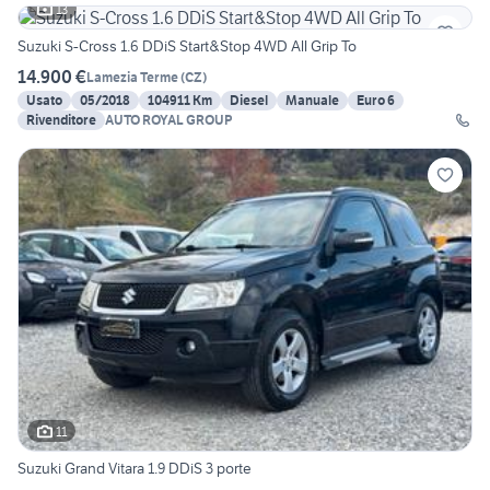
13
Suzuki S-Cross 1.6 DDiS Start&Stop 4WD All Grip To
14.900 €
Lamezia Terme
(
CZ
)
Usato
05/2018
104911 Km
Diesel
Manuale
Euro 6
Rivenditore
AUTO ROYAL GROUP
11
Suzuki Grand Vitara 1.9 DDiS 3 porte