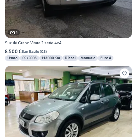
6
Suzuki Grand Vitara 2 serie 4x4
8.500 €
San Basile
(
CS
)
Usato
09/2006
113000 Km
Diesel
Manuale
Euro 4