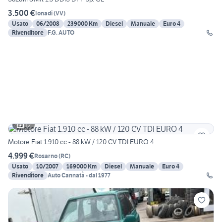
3.500 €
Ionadi
(
VV
)
Usato
06/2008
239000 Km
Diesel
Manuale
Euro 4
Rivenditore
F.G. AUTO
12
Motore Fiat 1.910 cc - 88 kW / 120 CV TDI EURO 4
4.999 €
Rosarno
(
RC
)
Usato
10/2007
169000 Km
Diesel
Manuale
Euro 4
Rivenditore
Auto Cannatà - dal 1977