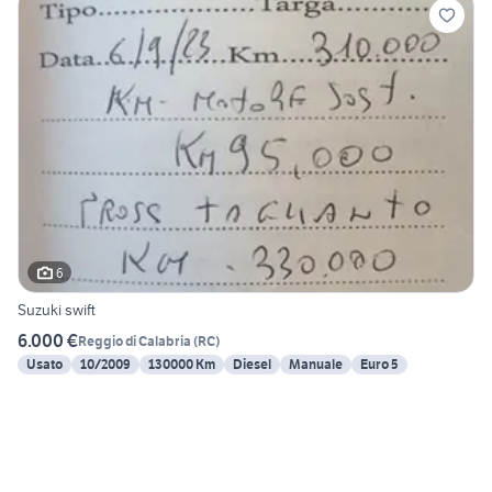
6
Suzuki swift
6.000 €
Reggio di Calabria
(
RC
)
Usato
10/2009
130000 Km
Diesel
Manuale
Euro 5