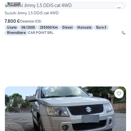
12
Suzuki Jimny 1.5 DDiS cat 4WD
7.800 €
Cosenza
(
CS
)
Usato
06/2005
255000 Km
Diesel
Manuale
Euro 3
Rivenditore
CAR POINT SRL