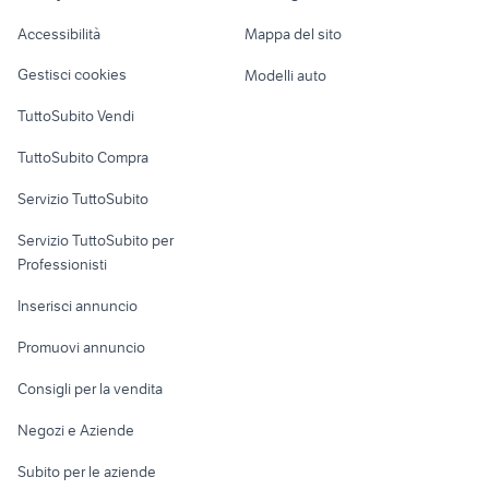
Caravan e Camper
Accessibilità
Mappa del sito
Loft, mansarde e
Veicoli commerciali
altro
Gestisci cookies
Modelli auto
Case vacanza
TuttoSubito Vendi
Uffici e Locali
TuttoSubito Compra
commerciali
Servizio TuttoSubito
elettronica
per la casa e la
sports e hobby
Servizio TuttoSubito per
persona
Informatica
Animali
Professionisti
Arredamento e
Console e
Accessori per
Casalinghi
Inserisci annuncio
Videogiochi
animali
Elettrodomestici
Promuovi annuncio
Audio/Video
Musica e Film
Giardino e Fai da te
Consigli per la vendita
Fotografia
Libri e Riviste
Abbigliamento e
Negozi e Aziende
Telefonia
Strumenti Musicali
Accessori
Subito per le aziende
Sports
Tutto per i bambini