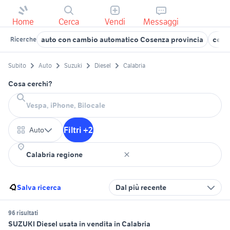
Home
Cerca
Vendi
Messaggi
auto con cambio automatico Cosenza provincia
cerch
Ricerche
Subito
Auto
Suzuki
Diesel
Calabria
Cosa cerchi?
Filtri +2
Auto
Salva ricerca
Dal più recente
96 risultati
SUZUKI Diesel usata in vendita in Calabria