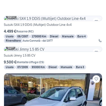
12
Suzuki SX4 1.9 DDiS (Multijet) Outdoor Line 4x4
4.499 €
Rosarno
(
RC
)
Usato
08/2007
170000 Km
Diesel
Manuale
Euro 4
Rivenditore
Auto Cannatà - dal 1977
6
Suzuki Jimny 1.5 85 CV
9.500 €
Montalto Uffugo
(
CS
)
Usato
07/2009
95000 Km
Diesel
Manuale
Euro 3