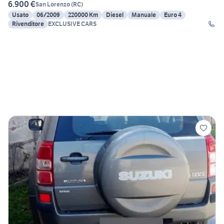
6.900 €
San Lorenzo
(
RC
)
Usato
06/2009
220000 Km
Diesel
Manuale
Euro 4
Rivenditore
EXCLUSIVE CARS