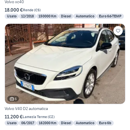
Volvo xc40
18.000 €
Rende
(
CS
)
Usato
12/2018
150000 Km
Diesel
Automatico
Euro 6d-TEMP
6
Volvo V40 D2 automatica
11.200 €
Lamezia Terme
(
CZ
)
Usato
06/2017
162000 Km
Diesel
Automatico
Euro 6b