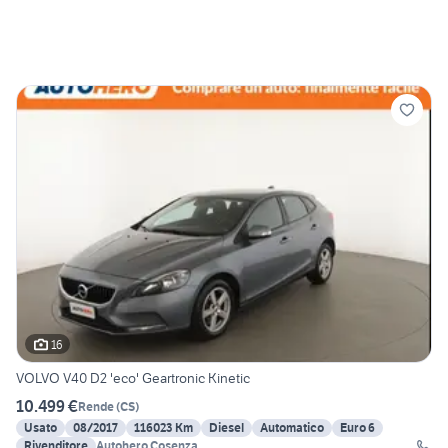
16
VOLVO V40 D2 'eco' Geartronic Kinetic
10.499 €
Rende
(
CS
)
Usato
08/2017
116023 Km
Diesel
Automatico
Euro 6
Rivenditore
Autohero Cosenza