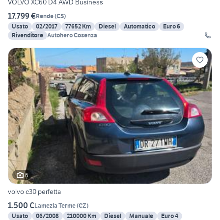
VOLVO XC60 D4 AWD Business
17.799 €
Rende
(
CS
)
Usato
02/2017
77652 Km
Diesel
Automatico
Euro 6
Rivenditore
Autohero Cosenza
6
volvo c30 perfetta
1.500 €
Lamezia Terme
(
CZ
)
Usato
06/2008
210000 Km
Diesel
Manuale
Euro 4