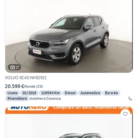
17
VOLVO XC40 NK82921
20.599 €
Rende
(
CS
)
Usato
01/2019
119594 Km
Diesel
Automatico
Euro 6e
Rivenditore
Autohero Cosenza