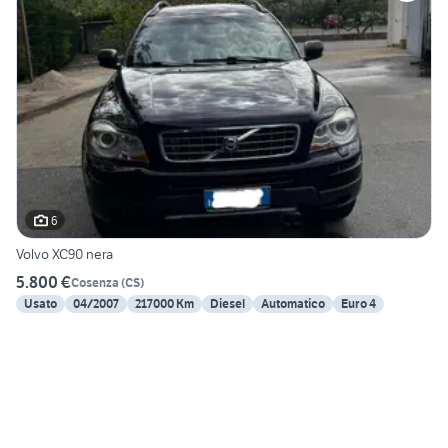
6
Volvo XC90 nera
5.800 €
Cosenza
(
CS
)
Usato
04/2007
217000 Km
Diesel
Automatico
Euro 4