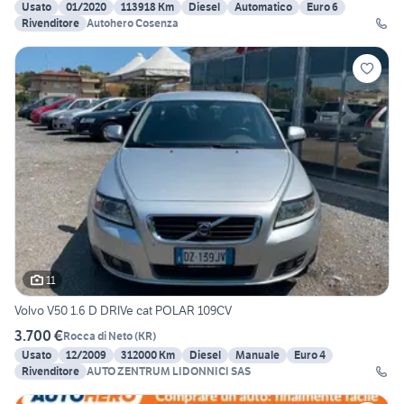
Usato
01/2020
113918 Km
Diesel
Automatico
Euro 6
Rivenditore
Autohero Cosenza
11
Volvo V50 1.6 D DRIVe cat POLAR 109CV
3.700 €
Rocca di Neto
(
KR
)
Usato
12/2009
312000 Km
Diesel
Manuale
Euro 4
Rivenditore
AUTO ZENTRUM LIDONNICI SAS