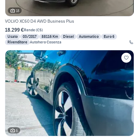
18
VOLVO XC60 D4 AWD Business Plus
18.299 €
Rende
(
CS
)
Usato
03/2017
88116 Km
Diesel
Automatico
Euro 6
Rivenditore
Autohero Cosenza
6