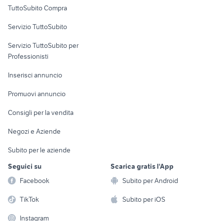
Uffici e Locali
TuttoSubito Compra
commerciali
Servizio TuttoSubito
elettronica
per la casa e la
sports e hobby
Servizio TuttoSubito per
persona
Informatica
Animali
Professionisti
Arredamento e
Console e
Accessori per
Casalinghi
Inserisci annuncio
Videogiochi
animali
Elettrodomestici
Promuovi annuncio
Audio/Video
Musica e Film
Giardino e Fai da te
Consigli per la vendita
Fotografia
Libri e Riviste
Abbigliamento e
Negozi e Aziende
Telefonia
Strumenti Musicali
Accessori
Subito per le aziende
Sports
Tutto per i bambini
Seguici su
Scarica gratis l'App
Biciclette
Facebook
Subito per Android
Collezionismo
TikTok
Subito per iOS
Instagram