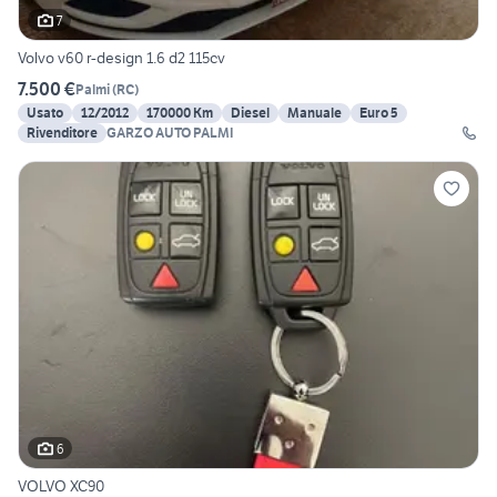
7
Volvo v60 r-design 1.6 d2 115cv
7.500 €
Palmi
(
RC
)
Usato
12/2012
170000 Km
Diesel
Manuale
Euro 5
Rivenditore
GARZO AUTO PALMI
6
VOLVO XC90