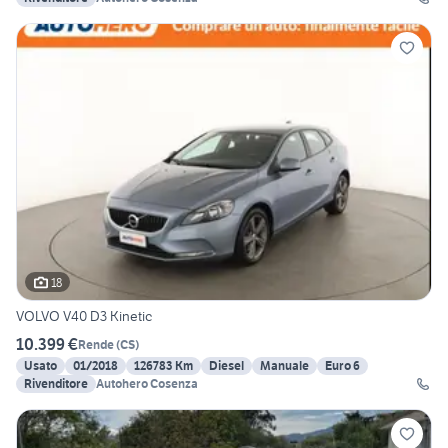
18
VOLVO V40 D3 Kinetic
10.399 €
Rende
(
CS
)
Usato
01/2018
126783 Km
Diesel
Manuale
Euro 6
Rivenditore
Autohero Cosenza