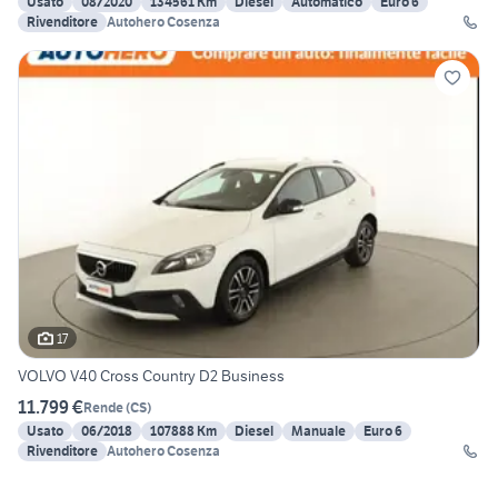
Usato
08/2020
134561 Km
Diesel
Automatico
Euro 6
Rivenditore
Autohero Cosenza
17
VOLVO V40 Cross Country D2 Business
11.799 €
Rende
(
CS
)
Usato
06/2018
107888 Km
Diesel
Manuale
Euro 6
Rivenditore
Autohero Cosenza