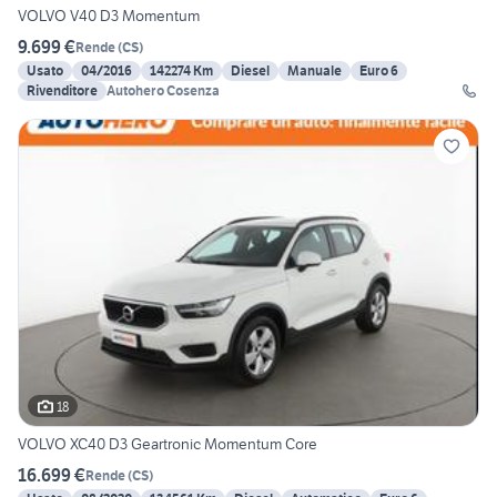
VOLVO V40 D3 Momentum
9.699 €
Rende
(
CS
)
Usato
04/2016
142274 Km
Diesel
Manuale
Euro 6
Rivenditore
Autohero Cosenza
18
VOLVO XC40 D3 Geartronic Momentum Core
16.699 €
Rende
(
CS
)