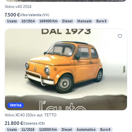
Volvo v40 2014
7.500 €
Vibo Valentia
(
VV
)
Usato
10/2014
169000 Km
Diesel
Manuale
Euro 5
Vetrina
Volvo XC40 150cv aut. TETTO
21.800 €
Cosenza
(
CS
)
Usato
11/2019
110000 Km
Diesel
Automatico
Euro 6