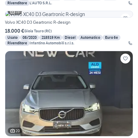
Rivenditore
L'AUTO S.R.L.
23
Volvo XC40 D3 Geartronic R-design
18.000 €
Gioia Tauro
(
RC
)
Usato
08/2020
218519 Km
Diesel
Automatico
Euro 6e
Rivenditore
Infantino Automobili s.r.l.s.
20