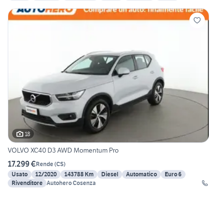
18
VOLVO XC40 D3 AWD Momentum Pro
17.299 €
Rende
(
CS
)
Usato
12/2020
143788 Km
Diesel
Automatico
Euro 6
Rivenditore
Autohero Cosenza