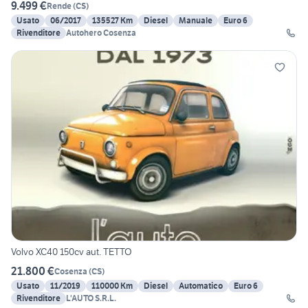
9.499 €
Rende
(
CS
)
Usato
06/2017
135527 Km
Diesel
Manuale
Euro 6
Rivenditore
Autohero Cosenza
Volvo XC40 150cv aut. TETTO
21.800 €
Cosenza
(
CS
)
Usato
11/2019
110000 Km
Diesel
Automatico
Euro 6
Rivenditore
L'AUTO S.R.L.