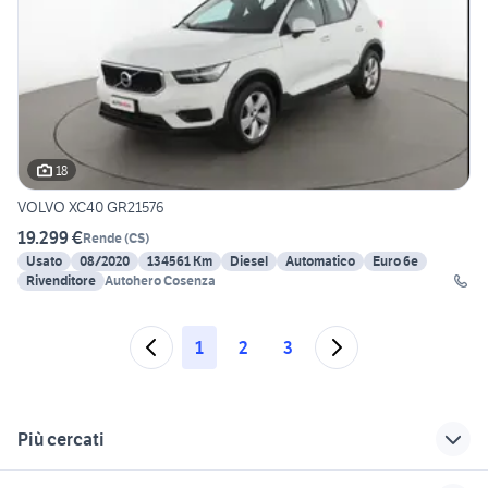
18
VOLVO XC40 GR21576
19.299 €
Rende
(
CS
)
Usato
08/2020
134561 Km
Diesel
Automatico
Euro 6e
Rivenditore
Autohero Cosenza
1
2
3
Più cercati
Correlati
Richerche simili
Suggerimenti