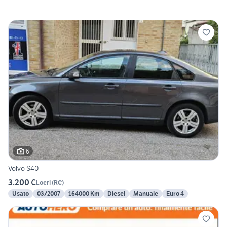
6
Volvo S40
3.200 €
Locri
(
RC
)
Usato
03/2007
164000 Km
Diesel
Manuale
Euro 4