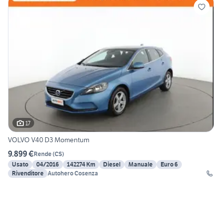
17
VOLVO V40 D3 Momentum
9.899 €
Rende
(
CS
)
Usato
04/2016
142274 Km
Diesel
Manuale
Euro 6
Rivenditore
Autohero Cosenza