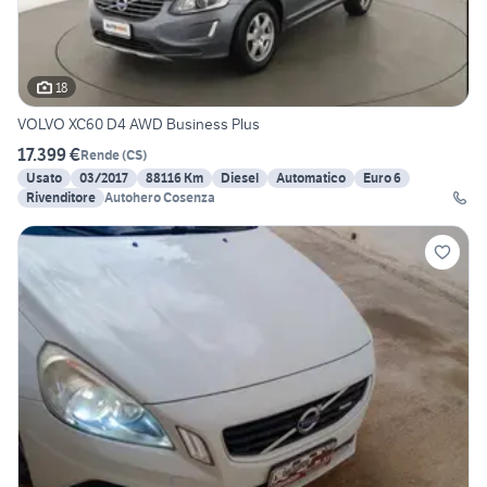
18
VOLVO XC60 D4 AWD Business Plus
17.399 €
Rende
(
CS
)
Usato
03/2017
88116 Km
Diesel
Automatico
Euro 6
Rivenditore
Autohero Cosenza