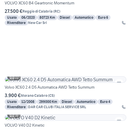
VOLVO XC60 B4 Geartronic Momentum
27.500 €
Reggio di Calabria
(
RC
)
Usato
06/2020
80723 Km
Diesel
Automatico
Euro 6
Rivenditore
New Car Srl
22
Volvo XC60 2.4 D5 Automatica AWD Tetto Summum
3.900 €
Morano Calabro
(
CS
)
Usato
12/2008
299000 Km
Diesel
Automatico
Euro 4
Rivenditore
DAR CAR CLUB ITALIA SERVICE SRL
16
VOLVO V40 D2 Kinetic