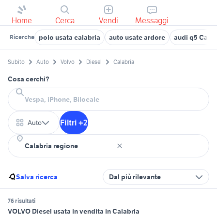
Home
Cerca
Vendi
Messaggi
polo usata calabria
auto usate ardore
audi q5 Calab
Ricerche
Subito
Auto
Volvo
Diesel
Calabria
Cosa cerchi?
Filtri +2
Auto
Salva ricerca
Dal più rilevante
76 risultati
VOLVO Diesel usata in vendita in Calabria