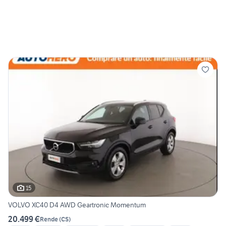
15
VOLVO XC40 D4 AWD Geartronic Momentum
20.499 €
Rende
(
CS
)