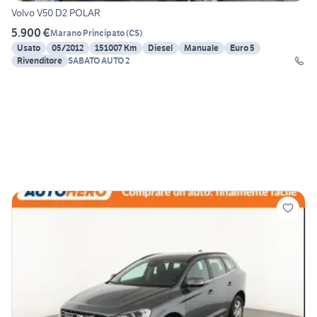
Volvo V50 D2 POLAR
5.900 €
Marano Principato
(
CS
)
Usato
05/2012
151007 Km
Diesel
Manuale
Euro 5
Rivenditore
SABATO AUTO 2