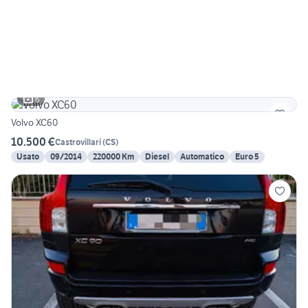
6
Volvo XC60
10.500 €
Castrovillari
(
CS
)
Usato
09/2014
220000 Km
Diesel
Automatico
Euro 5