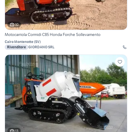
10
Motocarriola Cormidi C85 Honda Forche Sollevamento
Cairo Montenotte
(
SV
)
Rivenditore
GIORDANO SRL
13