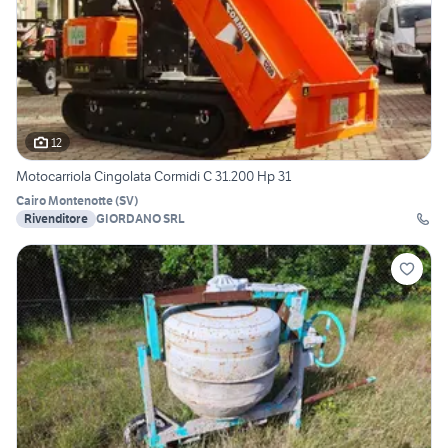
12
Motocarriola Cingolata Cormidi C 31.200 Hp 31
Cairo Montenotte
(
SV
)
Rivenditore
GIORDANO SRL