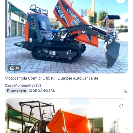
30
Motocarriola Cormidi C 85 KH Dumper AutoCaricante
Cairo Montenotte
(
SV
)
Rivenditore
GIORDANO SRL