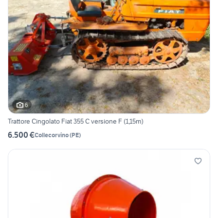
6
Trattore Cingolato Fiat 355 C versione F (1,15m)
6.500 €
Collecorvino
(
PE
)