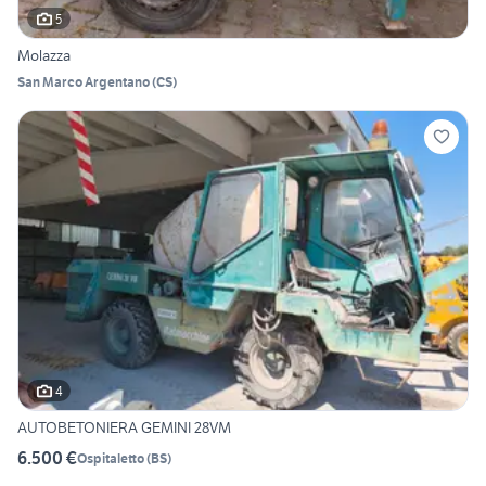
5
Molazza
San Marco Argentano
(
CS
)
4
AUTOBETONIERA GEMINI 28VM
6.500 €
Ospitaletto
(
BS
)