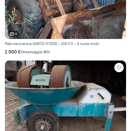
4
Pala meccanica AMOG K7000 – 100 CV – 4 ruote motri
2.900 €
Valsamoggia
(
BO
)