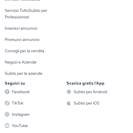
elettronica
per la casa e la
sports e hobby
Servizio TuttoSubito per
persona
Informatica
Animali
Professionisti
Arredamento e
Console e
Accessori per
Casalinghi
Inserisci annuncio
Videogiochi
animali
Elettrodomestici
Promuovi annuncio
Audio/Video
Musica e Film
Giardino e Fai da te
Consigli per la vendita
Fotografia
Libri e Riviste
Abbigliamento e
Negozi e Aziende
Telefonia
Strumenti Musicali
Accessori
Subito per le aziende
Sports
Tutto per i bambini
Seguici su
Scarica gratis l'App
Biciclette
Facebook
Subito per Android
Collezionismo
TikTok
Subito per iOS
Instagram
YouTube