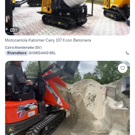
8
Motocarriola Katoimer Carry 107 II con Betoniera
Cairo Montenotte
(
SV
)
Rivenditore
GIORDANO SRL