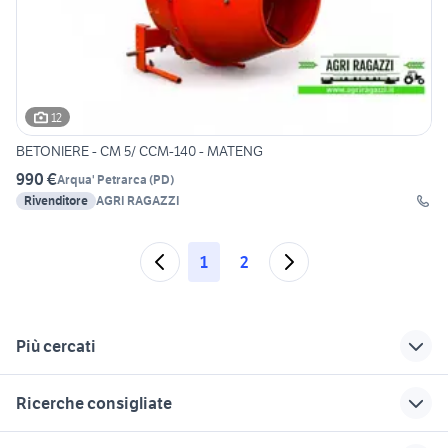
12
BETONIERE - CM 5/ CCM-140 - MATENG
990 €
Arqua' Petrarca
(
PD
)
Rivenditore
AGRI RAGAZZI
1
2
Più cercati
Correlati
Richerche simili
Suggerimenti
Ricerche consigliate
furgoni veicoli
ruote complete per
veicoli commerciali
commerciali
rimorchio agricolo
Enna
auto Puglia
renault modus usata