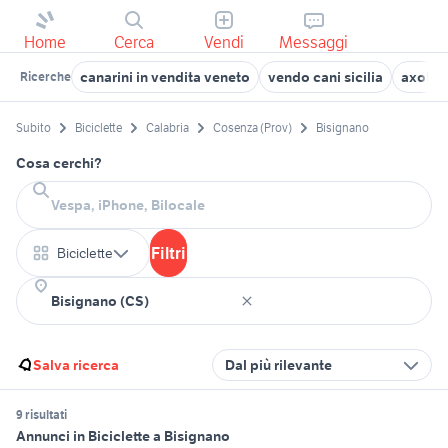
Home
Cerca
Vendi
Messaggi
canarini in vendita veneto
vendo cani sicilia
axolotl
Ricerche
Subito
Biciclette
Calabria
Cosenza (Prov)
Bisignano
Cosa cerchi?
Filtri
Biciclette
Salva ricerca
Dal più rilevante
9 risultati
Annunci in Biciclette a Bisignano