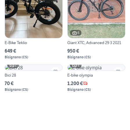
6
E-Bike Teklio
Giant XTC, Advanced 29 3 2021
649 €
950 €
Bisignano
(
CS
)
Bisignano
(
CS
)
2
3
Bici 28
E-bike olympia
70 €
1.200 €
Bisignano
(
CS
)
Bisignano
(
CS
)