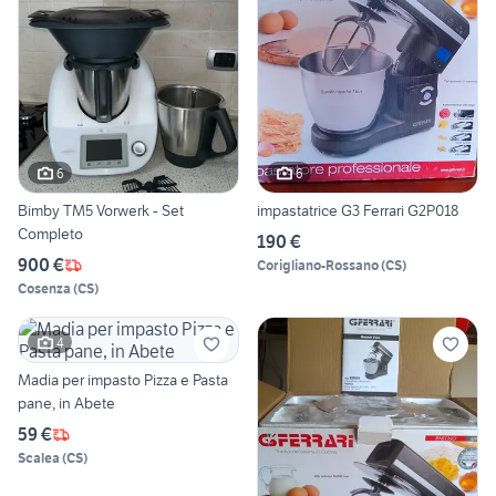
6
6
Bimby TM5 Vorwerk - Set
impastatrice G3 Ferrari G2P018
Completo
190 €
900 €
Corigliano-Rossano
(
CS
)
Cosenza
(
CS
)
4
Madia per impasto Pizza e Pasta
pane, in Abete
59 €
Scalea
(
CS
)