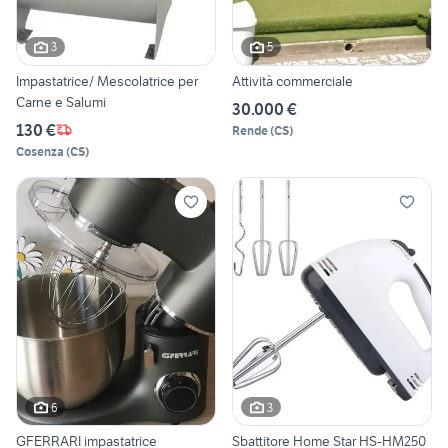
3
5
Impastatrice/ Mescolatrice per
Attività commerciale
Carne e Salumi
30.000 €
130 €
Rende
(
CS
)
Cosenza
(
CS
)
6
3
GFERRARI impastatrice
Sbattitore Home Star HS-HM250