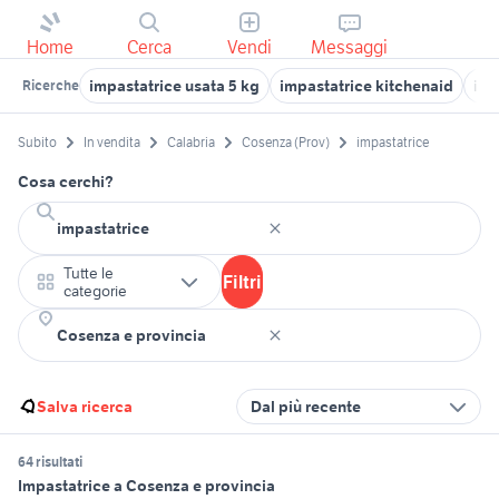
Home
Cerca
Vendi
Messaggi
impastatrice usata 5 kg
impastatrice kitchenaid
imp
Ricerche
Subito
In vendita
Calabria
Cosenza (Prov)
impastatrice
Cosa cerchi?
Tutte le
Filtri
categorie
Salva ricerca
Dal più recente
64 risultati
Impastatrice a Cosenza e provincia