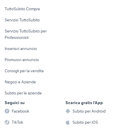
Uffici e Locali
TuttoSubito Compra
commerciali
Servizio TuttoSubito
elettronica
per la casa e la
sports e hobby
Servizio TuttoSubito per
persona
Informatica
Animali
Professionisti
Arredamento e
Console e
Accessori per
Casalinghi
Inserisci annuncio
Videogiochi
animali
Elettrodomestici
Promuovi annuncio
Audio/Video
Musica e Film
Giardino e Fai da te
Consigli per la vendita
Fotografia
Libri e Riviste
Abbigliamento e
Negozi e Aziende
Telefonia
Strumenti Musicali
Accessori
Subito per le aziende
Sports
Tutto per i bambini
Seguici su
Scarica gratis l'App
Biciclette
Facebook
Subito per Android
Collezionismo
TikTok
Subito per iOS