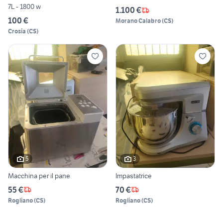
7L - 1800 w
1.100 €
100 €
Morano Calabro
(
CS
)
Crosia
(
CS
)
5
3
Macchina per il pane
Impastatrice
55 €
70 €
Rogliano
(
CS
)
Rogliano
(
CS
)