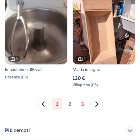
2
2
Impastatrice 380volt
Maida in legno
Cosenza
(
CS
)
120 €
Villapiana
(
CS
)
1
2
3
Più cercati