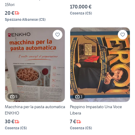
15fori
170.000 €
20 €
Cosenza
(
CS
)
Spezzano Albanese
(
CS
)
5
3
Macchina per la pasta automatica
Peppino Impastato Una Voce
ENKHO
Libera
30 €
7 €
Cosenza
(
CS
)
Cosenza
(
CS
)