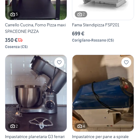
5
2
Carrello Cucina, Forno Pizza maxi
Fama Stendipizza FSP201
SPACEONE PIZZA
699 €
350 €
Corigliano-Rossano
(
CS
)
Cosenza
(
CS
)
2
4
Impastatrice planetaria G3 ferrari
Impastatrice per pane a spirale