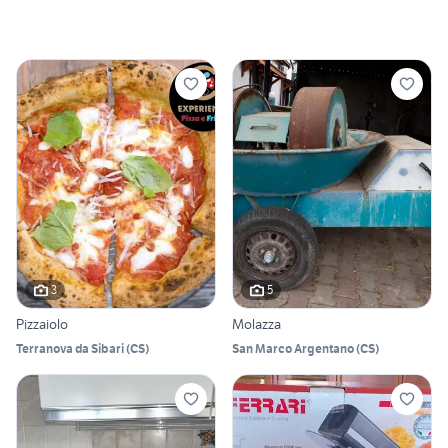
3
5
Pizzaiolo
Molazza
Terranova da Sibari
(
CS
)
San Marco Argentano
(
CS
)