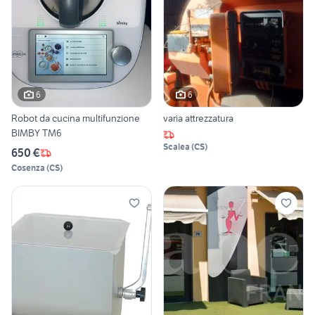
6
6
Robot da cucina multifunzione
varia attrezzatura
BIMBY TM6
Scalea
(
CS
)
650 €
Cosenza
(
CS
)