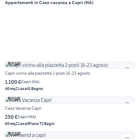
Appartamenti in Case vacanza a Capri (NA)
6
Capri vicino alla piazzetta 2 posti 16-23 agosto
1.100 €
Capri
(
NA
)
40 mq
2 Locali
1 Bagno
6
Casa Vacanza Capri
250 €
Capri
(
NA
)
60 mq
2 Locali
Piano T
2 Bagni
6