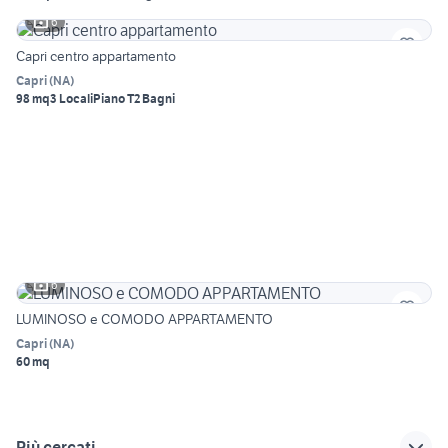
6
Capri centro appartamento
Capri
(
NA
)
98 mq
3 Locali
Piano T
2 Bagni
6
LUMINOSO e COMODO APPARTAMENTO
Capri
(
NA
)
60 mq
Più cercati