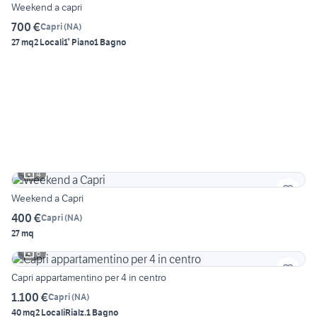
Weekend a capri
700 €
Capri
(
NA
)
27 mq
2 Locali
1° Piano
1 Bagno
4
Weekend a Capri
400 €
Capri
(
NA
)
27 mq
6
Capri appartamentino per 4 in centro
1.100 €
Capri
(
NA
)
40 mq
2 Locali
Rialz.
1 Bagno