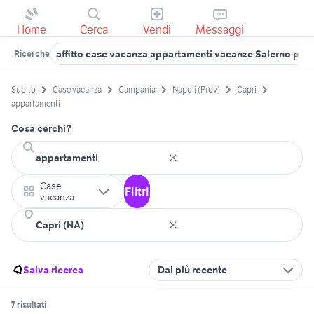
Home
Cerca
Vendi
Messaggi
affitto case vacanza appartamenti vacanze Salerno prov
Ricerche
Subito
Case vacanza
Campania
Napoli (Prov)
Capri
appartamenti
Cosa cerchi?
Case
Filtri
vacanza
Salva ricerca
Dal più recente
7 risultati