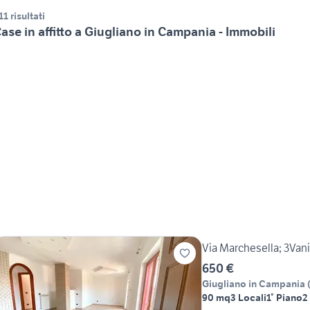
11 risultati
ase in affitto a Giugliano in Campania - Immobili
Via Marchesella; 3Van
650 €
Giugliano in Campania
90 mq
3 Locali
1° Piano
2