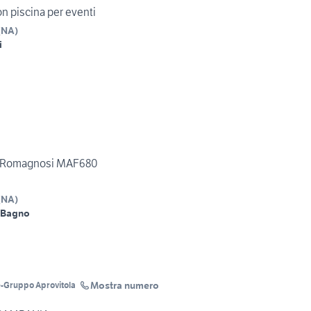
con piscina per eventi
(
NA
)
i
ia Romagnosi MAF680
(
NA
)
 Bagno
Mostra numero
e-Gruppo Aprovitola