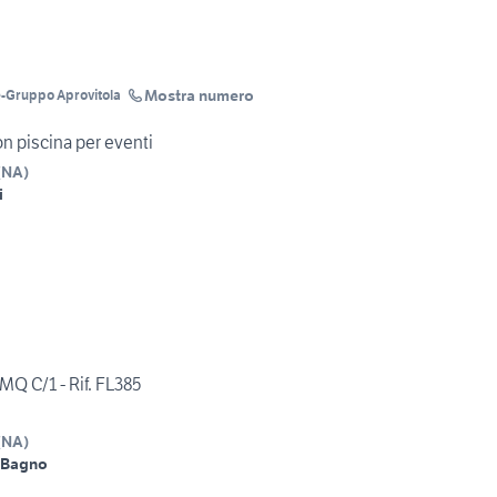
Mostra numero
e-Gruppo Aprovitola
con piscina per eventi
(
NA
)
i
Q C/1 - Rif. FL385
(
NA
)
 Bagno