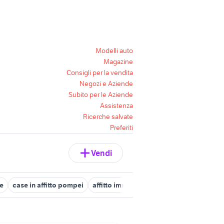
Modelli auto
Magazine
Consigli per la vendita
Negozi e Aziende
Subito per le Aziende
Assistenza
Ricerche salvate
Preferiti
Vendi
re
case in affitto pompei
affitto immobili San Gennaro Vesuviano