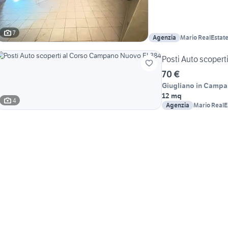
7
Agenzia
Mario RealEstat
Posti Auto scoper
70 €
Giugliano in Campa
12 mq
4
Agenzia
Mario Real
Aprovitola