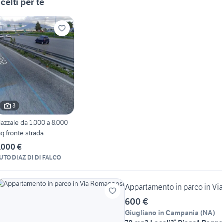
celti per te
3
iazzale da 1.000 a 8.000
q fronte strada
.000 €
UTO DIAZ DI DI FALCO
Appartamento in parco in V
600 €
Giugliano in Campania
(
NA
)