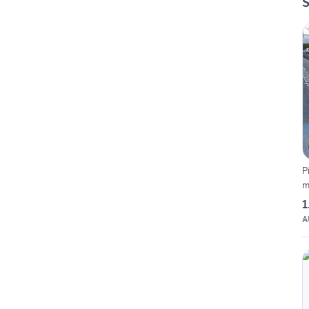
S
P
m
1
A