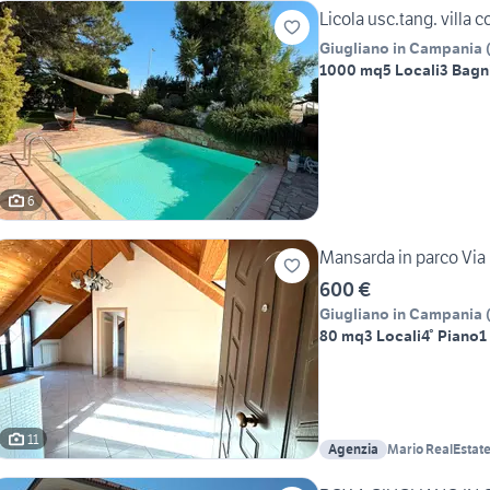
Licola usc.tang. villa 
Giugliano in Campania
1000 mq
5 Locali
3 Bagn
6
Mansarda in parco V
600 €
Giugliano in Campania
80 mq
3 Locali
4° Piano
1
11
Agenzia
Mario RealEstat