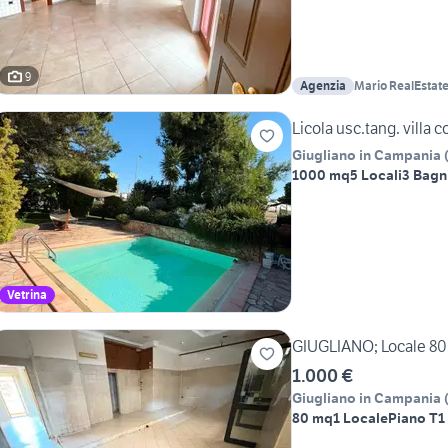
9
Agenzia
Mario RealEstat
Licola usc.tang. villa 
Giugliano in Campania
1000 mq
5 Locali
3 Bagn
Vetrina
GIUGLIANO; Locale 80M
1.000 €
Giugliano in Campania
80 mq
1 Locale
Piano T
1