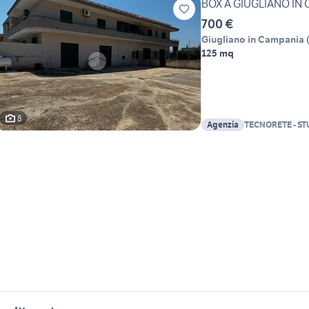
BOX A GIUGLIANO IN
700 €
Giugliano in Campania
125 mq
8
Agenzia
TECNORETE - ST
SRL