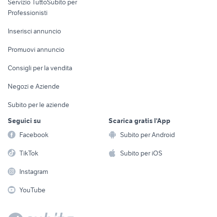
Servizio TuttoSubito per
persona
Informatica
Animali
Professionisti
Arredamento e
Console e
Accessori per
Casalinghi
Inserisci annuncio
Videogiochi
animali
Elettrodomestici
Promuovi annuncio
Audio/Video
Musica e Film
Giardino e Fai da te
Consigli per la vendita
Fotografia
Libri e Riviste
Abbigliamento e
Negozi e Aziende
Telefonia
Strumenti Musicali
Accessori
Subito per le aziende
Sports
Tutto per i bambini
Seguici su
Scarica gratis l'App
Biciclette
Facebook
Subito per Android
Collezionismo
TikTok
Subito per iOS
Instagram
YouTube