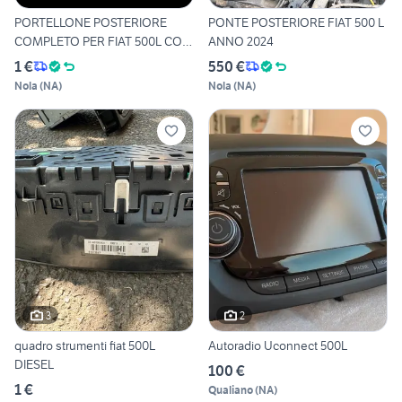
PORTELLONE POSTERIORE
PONTE POSTERIORE FIAT 500 L
COMPLETO PER FIAT 500L CON
ANNO 2024
R
1 €
550 €
Nola
(
NA
)
Nola
(
NA
)
3
2
quadro strumenti fiat 500L
Autoradio Uconnect 500L
DIESEL
100 €
1 €
Qualiano
(
NA
)