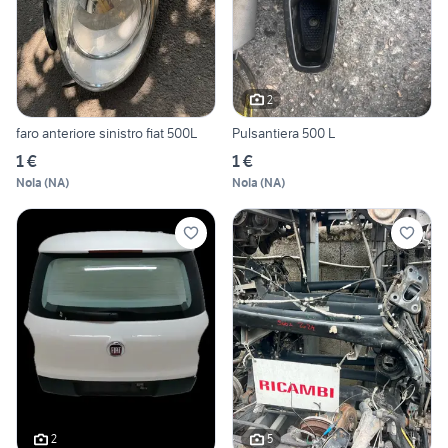
2
faro anteriore sinistro fiat 500L
Pulsantiera 500 L
1 €
1 €
Nola
(
NA
)
Nola
(
NA
)
2
5