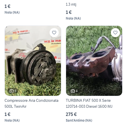
1.3 mtj
1 €
1 €
Nola
(
NA
)
Nola
(
NA
)
8
4
Compressore Aria Condizionata
TURBINA FIAT 500 X Serie
500L TwinAir
120714-003 Diesel 1600 MJ
1 €
275 €
Nola
(
NA
)
Sant'Antimo
(
NA
)