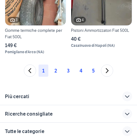
3
4
Gomme termiche complete per
Pistoni Ammortizzatori Fiat 500L
Fiat 500L
40 €
149 €
Casalnuovo di Napoli
(
NA
)
Pomigliano d'Arco
(
NA
)
1
2
3
4
5
Più cercati
Correlati
Richerche simili
Suggerimenti
Ricerche consigliate
cerchi in lega fiat
toyota rav4
golf 4 r32
500l
matra bagheera accessori auto
alfa 147 grigio stromboli
suzuki jimny diesel
concessionari auto
Tutte le categorie
fiat 500l Calabria
usate lanciano
mercedes classe a a mantova e
alfa 90