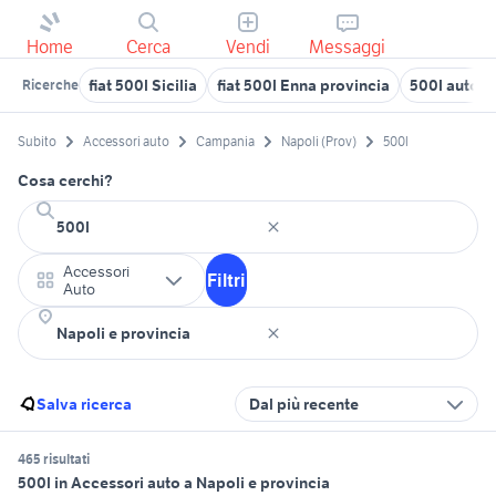
Home
Cerca
Vendi
Messaggi
fiat 500l Sicilia
fiat 500l Enna provincia
500l autoca
Ricerche
Subito
Accessori auto
Campania
Napoli (Prov)
500l
Cosa cerchi?
Accessori
Filtri
Auto
Salva ricerca
Dal più recente
465 risultati
500l in Accessori auto a Napoli e provincia