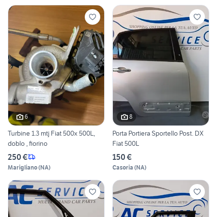
6
8
Turbine 1.3 mtj Fiat 500x 500L,
Porta Portiera Sportello Post. DX
doblo , fiorino
Fiat 500L
250 €
150 €
Marigliano
(
NA
)
Casoria
(
NA
)