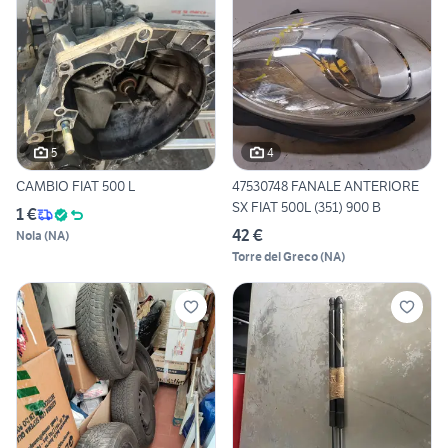
5
4
CAMBIO FIAT 500 L
47530748 FANALE ANTERIORE
SX FIAT 500L (351) 900 B
1 €
42 €
Nola
(
NA
)
Torre del Greco
(
NA
)