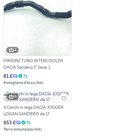
4
K9KE892 TUBO INTERCOOLER
DACIA Sandero 1° Serie 1
81 €
Pomigliano d'Arco
(
NA
)
9
4 Cerchi in lega DACIA JOGGER
LOGAN SANDERO da 17
653 €
Torre Annunziata
(
NA
)