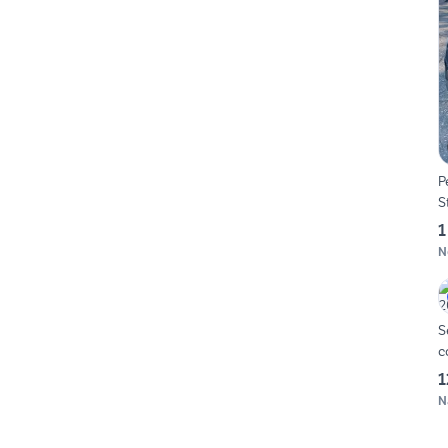
P
S
1
N
S
c
1
N