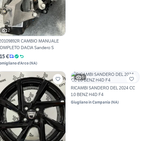
2
20109892R CAMBIO MANUALE
OMPLETO DACIA Sandero S
15 €
omigliano d'Arco
(
NA
)
5
RICAMBI SANDERO DEL 2024 CC
1.0 BENZ H4D F4
Giugliano in Campania
(
NA
)