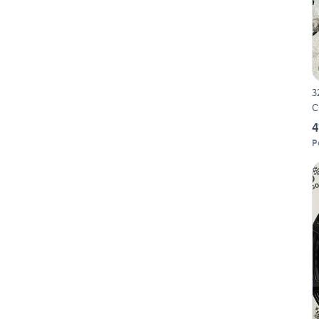
3
C
4
P