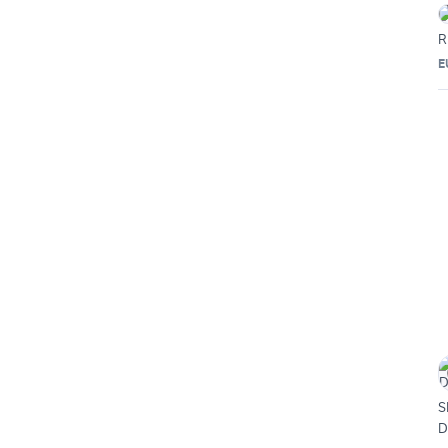
R
E
S
D