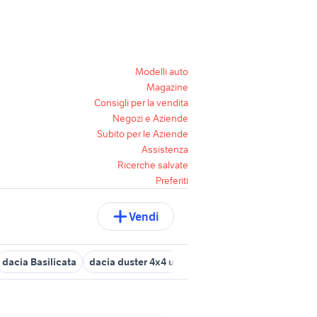
Modelli auto
Magazine
Consigli per la vendita
Negozi e Aziende
Subito per le Aziende
Assistenza
Ricerche salvate
Preferiti
Vendi
dacia Basilicata
dacia duster 4x4 usata piemonte
dacia usata 