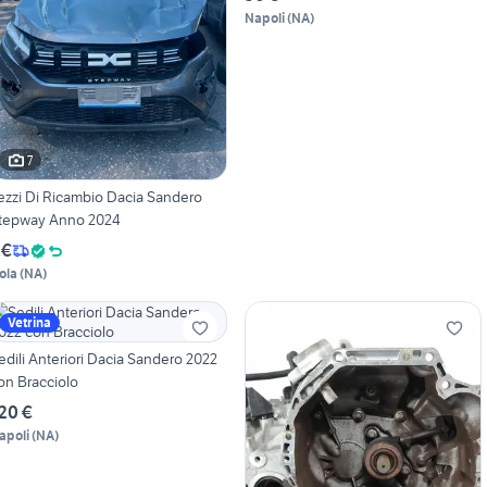
Napoli
(
NA
)
7
ezzi Di Ricambio Dacia Sandero
tepway Anno 2024
 €
ola
(
NA
)
Vetrina
edili Anteriori Dacia Sandero 2022
on Bracciolo
20 €
apoli
(
NA
)