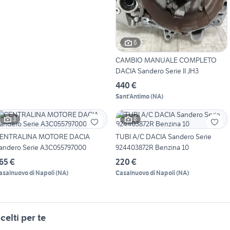
6
CAMBIO MANUALE COMPLETO
DACIA Sandero Serie II JH3
440 €
Sant'Antimo
(
NA
)
3
8
ENTRALINA MOTORE DACIA
TUBI A/C DACIA Sandero Serie
andero Serie A3C055797000
924403872R Benzina 10
65 €
220 €
asalnuovo di Napoli
(
NA
)
Casalnuovo di Napoli
(
NA
)
celti per te