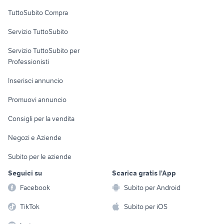
Uffici e Locali
TuttoSubito Compra
commerciali
Servizio TuttoSubito
elettronica
per la casa e la
sports e hobby
Servizio TuttoSubito per
persona
Informatica
Animali
Professionisti
Arredamento e
Console e
Accessori per
Casalinghi
Inserisci annuncio
Videogiochi
animali
Elettrodomestici
Promuovi annuncio
Audio/Video
Musica e Film
Giardino e Fai da te
Consigli per la vendita
Fotografia
Libri e Riviste
Abbigliamento e
Negozi e Aziende
Telefonia
Strumenti Musicali
Accessori
Subito per le aziende
Sports
Tutto per i bambini
Seguici su
Scarica gratis l'App
Biciclette
Facebook
Subito per Android
Collezionismo
TikTok
Subito per iOS