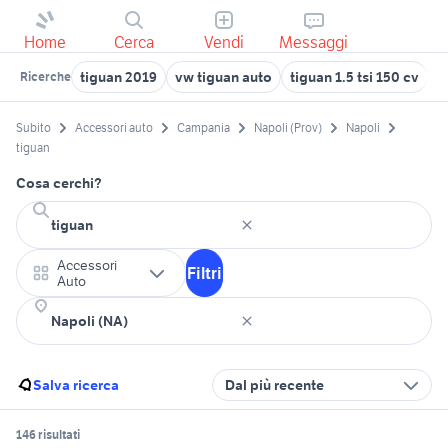
Home
Cerca
Vendi
Messaggi
tiguan 2019
vw tiguan auto
tiguan 1.5 tsi 150 cv
t
Ricerche
Subito
Accessori auto
Campania
Napoli (Prov)
Napoli
tiguan
Cosa cerchi?
Accessori
Filtri
Auto
Salva ricerca
Dal più recente
146 risultati