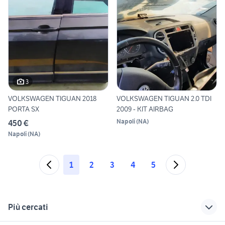
3
VOLKSWAGEN TIGUAN 2018
VOLKSWAGEN TIGUAN 2.0 TDI
PORTA SX
2009 - KIT AIRBAG
Napoli
(
NA
)
450 €
Napoli
(
NA
)
1
2
3
4
5
Più cercati