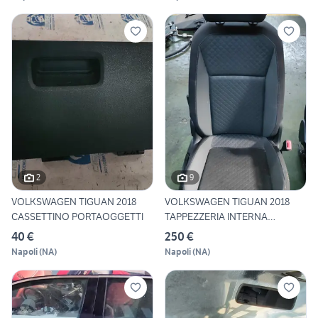
2
9
VOLKSWAGEN TIGUAN 2018
VOLKSWAGEN TIGUAN 2018
CASSETTINO PORTAOGGETTI
TAPPEZZERIA INTERNA
COMPLET
40 €
250 €
Napoli
(
NA
)
Napoli
(
NA
)