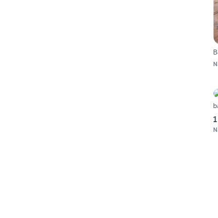
B
N
b
1
N