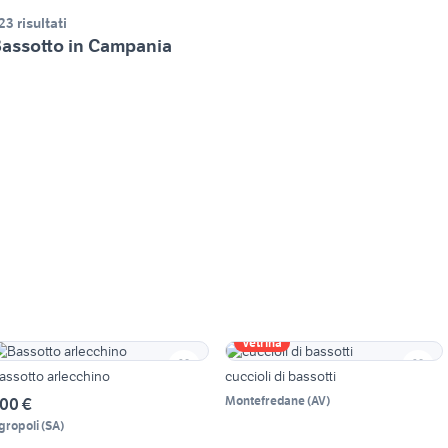
23 risultati
assotto in Campania
Vetrina
assotto arlecchino
cuccioli di bassotti
Montefredane
(
AV
)
00 €
gropoli
(
SA
)