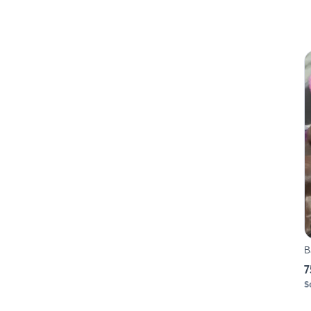
B
7
S