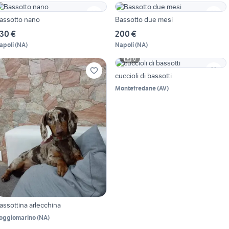
assotto nano
Bassotto due mesi
30 €
200 €
apoli
(
NA
)
Napoli
(
NA
)
6
cuccioli di bassotti
Montefredane
(
AV
)
assottina arlecchina
oggiomarino
(
NA
)