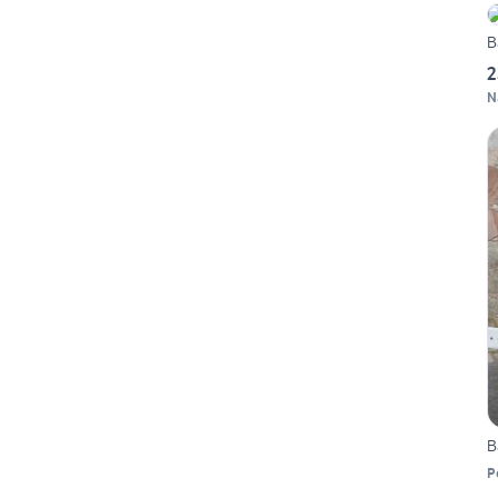
B
2
N
B
P