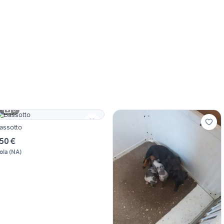
6
assotto
50 €
ola
(
NA
)