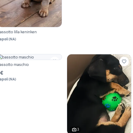
assotto lilla keninken
apoli
(
NA
)
assotto maschio
 €
apoli
(
NA
)
3