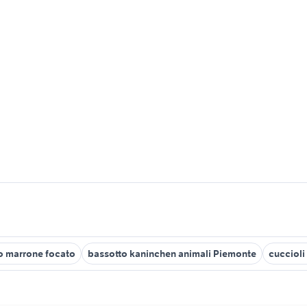
o marrone focato
bassotto kaninchen animali Piemonte
cuccioli