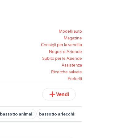
Modelli auto
Magazine
Consigli per la vendita
Negozi e Aziende
Subito per le Aziende
Assistenza
Ricerche salvate
Preferiti
Vendi
 bassotto animali
bassotto arlecchino allevamento
bassotti anim