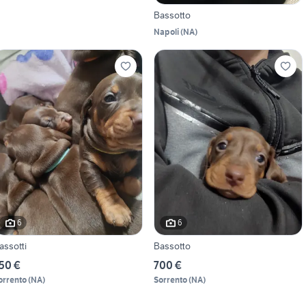
Bassotto
Napoli
(
NA
)
6
6
assotti
Bassotto
50 €
700 €
orrento
(
NA
)
Sorrento
(
NA
)