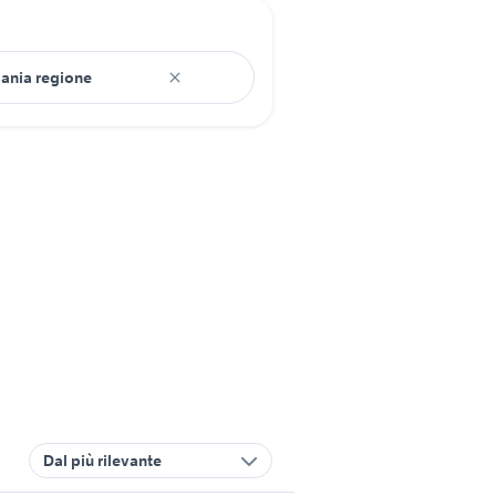
Dal più rilevante