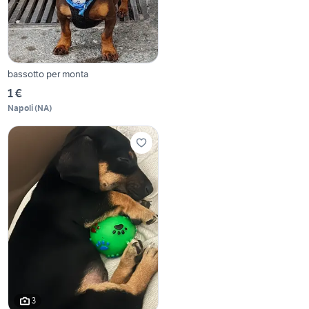
bassotto per monta
1 €
Napoli
(
NA
)
3