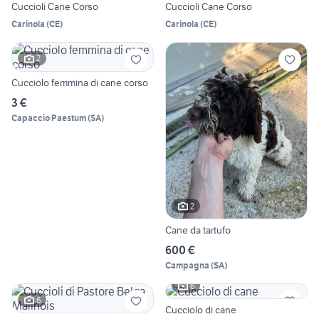
Cuccioli Cane Corso
Cuccioli Cane Corso
Carinola
(
CE
)
Carinola
(
CE
)
2
Cucciolo femmina di cane corso
3 €
Capaccio Paestum
(
SA
)
2
Cane da tartufo
600 €
Campagna
(
SA
)
6
6
Cucciolo di cane