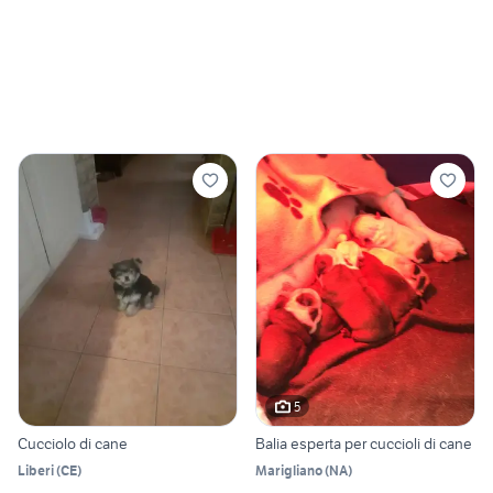
5
Cucciolo di cane
Balia esperta per cuccioli di cane
Liberi
(
CE
)
Marigliano
(
NA
)