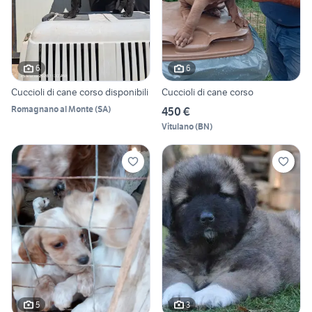
6
6
Cuccioli di cane corso disponibili
Cuccioli di cane corso
Romagnano al Monte
(
SA
)
450 €
Vitulano
(
BN
)
5
3