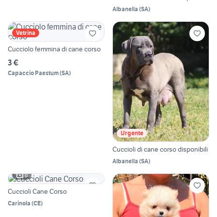
Albanella
(
SA
)
Vetrina
Cucciolo femmina di cane corso
3 €
Capaccio Paestum
(
SA
)
Urgente
Cuccioli di cane corso disponibili
Albanella
(
SA
)
6
Cuccioli Cane Corso
Carinola
(
CE
)