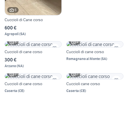
6
Cuccioli di Cane corso
600 €
Agropoli
(
SA
)
5
4
Cuccioli di cane corso
Cuccioli di cane corso
Romagnano al Monte
(
SA
)
300 €
Arzano
(
NA
)
2
2
Cuccioli di cane corso
Cuccioli cane corso
Caserta
(
CE
)
Caserta
(
CE
)