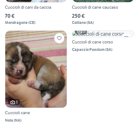
Cuccioli di cani da caccia
Cuccioli di cane caucaso
70 €
250 €
Mondragone
(
CE
)
Colliano
(
SA
)
3
Cuccioli di cane corso
Capaccio Paestum
(
SA
)
6
Cuccioli cane
Nola
(
NA
)