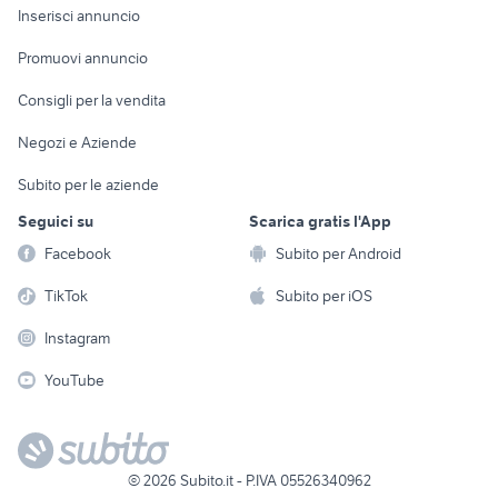
Console e
Accessori per
Casalinghi
Inserisci annuncio
Videogiochi
animali
Elettrodomestici
Promuovi annuncio
Audio/Video
Musica e Film
Giardino e Fai da te
Consigli per la vendita
Fotografia
Libri e Riviste
Abbigliamento e
Negozi e Aziende
Telefonia
Strumenti Musicali
Accessori
Subito per le aziende
Sports
Tutto per i bambini
Seguici su
Scarica gratis l'App
Biciclette
Facebook
Subito per Android
Collezionismo
TikTok
Subito per iOS
Instagram
YouTube
©
2026
Subito.it - P.IVA 05526340962