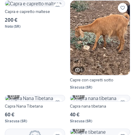
Capra e capretto maltese
200 €
Noto
(
SR
)
6
Capre con capretti sotto
Siracusa
(
SR
)
3
2
Capra Nana Tibetana
Capra nana tibetana
60 €
40 €
Siracusa
(
SR
)
Siracusa
(
SR
)
5