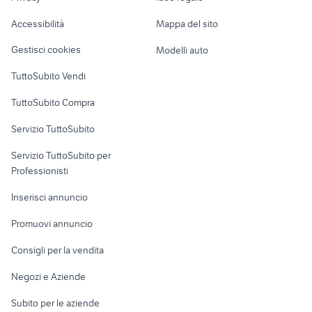
Garage e box
Caravan e Camper
Accessibilità
Mappa del sito
Loft, mansarde e
Veicoli commerciali
altro
Gestisci cookies
Modelli auto
Case vacanza
TuttoSubito Vendi
Uffici e Locali
TuttoSubito Compra
commerciali
Servizio TuttoSubito
elettronica
per la casa e la
sports e hobby
Servizio TuttoSubito per
persona
Informatica
Animali
Professionisti
Arredamento e
Console e
Accessori per
Casalinghi
Inserisci annuncio
Videogiochi
animali
Elettrodomestici
Promuovi annuncio
Audio/Video
Musica e Film
Giardino e Fai da te
Consigli per la vendita
Fotografia
Libri e Riviste
Abbigliamento e
Negozi e Aziende
Telefonia
Strumenti Musicali
Accessori
Subito per le aziende
Sports