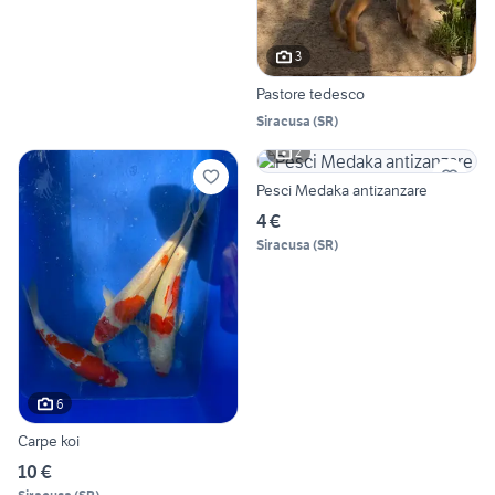
3
Pastore tedesco
Siracusa
(
SR
)
2
Pesci Medaka antizanzare
4 €
Siracusa
(
SR
)
6
Carpe koi
10 €